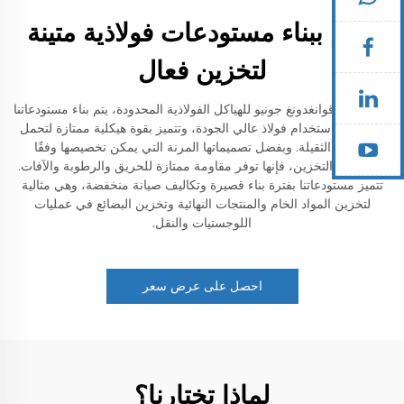
نقوم ببناء مستودعات فولاذية متينة
لتخزين فعال
في شركة قوانغدونغ جونيو للهياكل الفولاذية المحدودة، يتم بناء مستودعاتنا
الفولاذية باستخدام فولاذ عالي الجودة، وتتميز بقوة هيكلية ممتازة لتحمل
البضائع الثقيلة. وبفضل تصميماتها المرنة التي يمكن تخصيصها وفقًا
لاحتياجات التخزين، فإنها توفر مقاومة ممتازة للحريق والرطوبة والآفات.
تتميز مستودعاتنا بفترة بناء قصيرة وتكاليف صيانة منخفضة، وهي مثالية
لتخزين المواد الخام والمنتجات النهائية وتخزين البضائع في عمليات
اللوجستيات والنقل.
احصل على عرض سعر
لماذا تختارنا؟