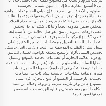
لتركيب سريع. والنتيجة هي مستودع يمكنه البدء بالعمل خلال 6
إلى 8 أسابيع، مقارنة بـ 6 إلى 12 شهرًا للمباني الخرسانية
التقليدية. وبالإضافة إلى السرعة، فإن مباني المستودعات الجاهزة
توفر أداءً متميزًا: إذ توفر الهياكل الفولاذية فيها قدرة تحمل عالية
للأحمال (تدعم حتى 10 كيلو نيوتن/م²)، كما أن استخدام الفولاذ
المجلفن يضمن مقاومة الصدأ والتآكل. صُمّم الداخل لتحقيق
أقصى درجات المرونة: إذ تتيح الفواصل الخالية من الأعمدة (بحد
أقصى 30 مترًا) تركيب أنظمة رفوف فعالة، في حين تتكيف
التخطيطات القابلة للتعديل مع متطلبات التخزين المتغيرة (على
سبيل المثال: التقلبات الموسمية في المخزون). من الخارج، يمكن
تخصيص المبنى بألوان وأسطح مختلفة للواجهة، لضمان التناسق
مع هوية العلامة التجارية أو الجماليات الخاصة بالموقع. وتشمل
المزايا العملية إضاءة طبيعية ممتازة (عبر لوحات سقف شفافة)،
وأنظمة تهوية (للتحكم في الرطوبة)، وسهولة الوصول (أبواب
كبيرة رولمانية للشاحنات). بالنسبة للشركات في قطاعات
الخدمات اللوجستية أو التصنيع أو البيع بالتجزئة، فإن مبنى
مستودع جاهز يوفر طريقة سريعة وموثوقة وفعالة من حيث
التكلفة لتأمين مساحة تخزين عالية الجودة، مع متانة تضمن
خدمتها لعقود قادمة.