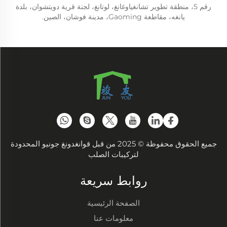
رقم 5، منطقة تطوير تشانغياوغانغ، لوتانغ، لجنة قرية دويتشوان، بلدة
يانغه، مقاطعة Gaoming، مدينة فوشان، الصين.
جميع الحقوق محفوظة © 2025 من قبل قوانغدونغ جونيو المحدودة
لتركيبات الصلب
روابط سريعة
الصفحة الرئيسية
معلومات عنا