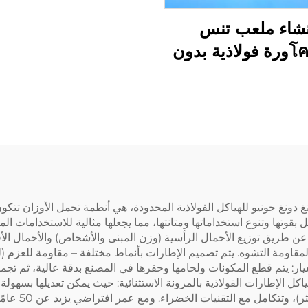
نشاء ملعب تنس
بโครงورة فولاذية بدون
دعامات
 دونغ جونيو للهياكل الفولاذية المحدودة، هي أنظمة تحمل الأوزان تتك
ل بقوتها وتنوع استخداماتها ومتانتها، مما يجعلها مثالية للاستخدامات الم
عن طريق توزيع الأحمال الرأسية (وزن المبنى والأشخاص) والأحمال الأف
ّية العالية للفولاذ (≥355 ميغاباسكال) لمقاومة التشوه. يتم تصميم الإطارات بأنماط مختلفة – م
يار: يتم قطع المكونات ولحامها وحفرها في المصنع بدقة عالية، ثم تجميع
اكل الإطارات الفولاذية بالمرونة الاستثنائية: حيث يمكن تعديلها بسهو
المفتوحة (مدى