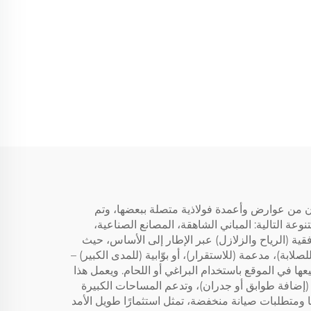
ون من عوارض وأعمدة فولاذية متصلة ببعضها، وتم
تنوعة التالية: المباني الشاهقة، المصانع الصناعية،
قية (الرياح والزلازل) عبر الإطار إلى الأساس، حيث
قاومة للعزم (للصلابة)، مدعمة (للاستقرار)، أو بوّابية (للمدى الكبير) –
ها في الموقع باستخدام البراغي أو اللحام. ويعمل هذا
لة (إضافة طوابق أو جدران)، وتدعم المساحات الكبيرة
 خالي من الأعمدة يصل إلى 40 مترًا أو أكثر)، وتتكامل مع التقنيات الخضراء. ومع عمر افتراضي يزيد عن 50 عامًا ومتطلبات صيانة منخفضة، تمثل استثمارًا طويل الأمد