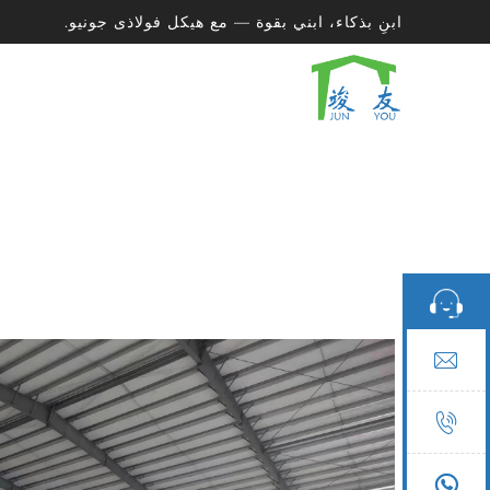
ابنِ بذكاء، ابني بقوة — مع هيكل فولاذى جونيو.