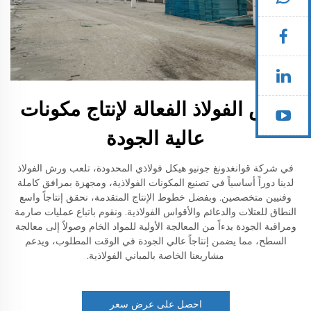
ورش الفولاذ الفعالة لإنتاج مكونات
عالية الجودة
في شركة قوانغدونغ جونيو هيكل فولاذي المحدودة، تلعب ورش الفولاذ
لدينا دوراً أساسياً في تصنيع المكونات الفولاذية، ومجهزة بمرافق كاملة
وفنيين متخصصين. وبفضل خطوط الإنتاج المتقدمة، نحقق إنتاجاً واسع
النطاق للعتلات والدعائم والأقواس الفولاذية. ونقوم باتباع عمليات صارمة
ومراقبة الجودة بدءاً من المعالجة الأولية للمواد الخام وصولاً إلى معالجة
السطح، مما يضمن إنتاجاً عالي الجودة في الوقت المطلوب، ويدعم
مشاريعنا الخاصة بالمباني الفولاذية.
احصل على عرض سعر