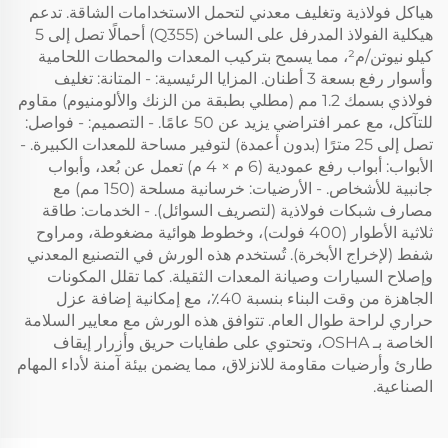
هياكل فولاذية وتغليف معدني لتحمل الاستخدامات الشاقة. تدعم
هيكلية الفولاذ المدرفل على الساخن (Q355) أحمالًا تصل إلى 5
كيلو نيوتن/م²، مما يسمح بتركيب المعدات والمحطات اللحامية
وأسوار رفع بسعة 3 أطنان. المزايا الرئيسية: - المتانة: تغليف
فولاذي بسمك 1.2 مم (مطلي بطبقة من الزنك والألومنيوم) مقاوم
للتآكل، مع عمر افتراضي يزيد عن 50 عامًا. - التصميم: - فواصل:
تصل إلى 25 مترًا (بدون أعمدة) لتوفير مساحة للمعدات الكبيرة. -
الأبواب: أبواب رفع عمودية (6 م × 4 م) تعمل عن بُعد، وأبواب
جانبية للأشخاص. - الأرضيات: خرسانية مسلحة (150 مم) مع
مصارف شبكات فولاذية (لتصريف السوائل). - الخدمات: طاقة
ثلاثية الأطوار (400 فولت)، وخطوط هوائية مضغوطة، ومراوح
شفط (لإخراج الأبخرة). تُستخدم هذه الورش في التصنيع المعدني
وإصلاح السيارات وصيانة المعدات الثقيلة. كما تقلل المكونات
الجاهزة من وقت البناء بنسبة 40٪، مع إمكانية إضافة عزل
حراري لراحة طوال العام. تتوافق هذه الورش مع معايير السلامة
الخاصة بـ OSHA، وتحتوي على طفايات حريق وأزرار إيقاف
طارئ وأرضيات مقاومة للانزلاق، مما يضمن بيئة آمنة لأداء المهام
الصناعية.