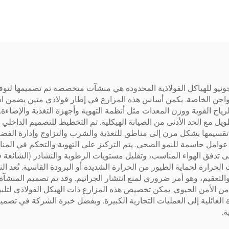
يو للهياكل الفولاذية المحدودة هي منشآت متخصصة تم تصميمها لتوفير 
واجن الخاصة. يكمن أساس هذه المزارع في إطار فولاذي متين يضمن استقر
والرياح القوية ووزن المعدات مثل أنظمة التهوية وأجهزة التغذية والإضاء
ل مع الحد الأدنى من الصيانة الهيكلية. تم التخطيط للتصميم الداخلي 
تقسيمها بشكل مرن إلى مناطق للتغذية والشرب والتزاوج وإدارة الفضل
 عوامل حاسمة للنمو الصحي. يتم التركيز على التهوية والتحكم في الم
 على تدفق الهواء المناسب، وتقليل مستويات الرطوبة والنشادر (الشائعة 
 الحرارة لحماية الطيور من الحرارة الشديدة أو البرودة القاسية. تُعد 
والتعقيم، وهو أمر ضروري لمنع انتشار الجراثيم. وقد تم تصميم المنشآة
من الأمن الحيوي. يمكن تخصيص هذه المزارع ذات الهيكل الفولاذي لتلبي
 العائلية إلى العمليات التجارية الكبيرة. وبفضل خبرة الشركة في تصميم
ة.