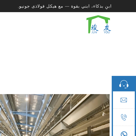
ابنِ بذكاء، ابني بقوة — مع هيكل فولاذى جونيو.