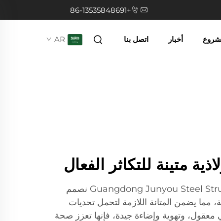
+86-13535848691
مشروع
أخبار
اتصل بنا
AR
ذية متينة للتكاثر الفعال
نحن شركة Guangdong Junyou Steel Structure Co., Ltd نصمم
، مما يضمن المتانة اللازمة لتحمل تحديات
معقول، وتهوية وإضاءة جيدة، فإنها تعزز صحة