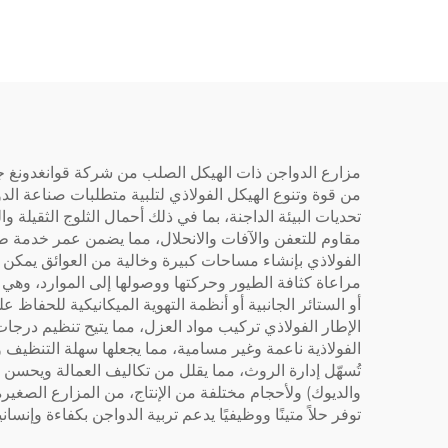
مزارع الدواجن ذات الهيكل الصلب من شركة قوانغدونغ جون
من قوة وتنوع الهيكل الفولاذي لتلبية متطلبات صناعة الد
تحديات البيئة الداجنة، بما في ذلك أحمال الثلوج الثقيلة 
مقاوم للتعفن والآفات والانحلال، مما يضمن عمر خدمة طوي
الفولاذي بإنشاء مساحات كبيرة وخالية من العوائق يمكن 
مراعاة كثافة الطيور وحركتها ووصولها إلى الموارد، وهي
أو الستائر الجانبية أو أنظمة التهوية الميكانيكية للحفاظ
الإطار الفولاذي تركيب مواد العزل، مما يتيح تنظيم درجات
الفولاذية ناعمة وغير مسامية، مما يجعلها سهلة التنظيف 
تُسهّل إدارة الروث، مما يقلل من تكاليف العمالة ويحسن 
والديوك) ولأحجام مختلفة من الإنتاج، من المزارع الصغيرة
توفر حلاً متينًا ووظيفيًا يدعم تربية الدواجن بكفاءة وإنساني