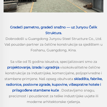
Gradeći pametno, gradeći snažno — uz Junyou Čelik
Struktura.
Dobrodošli u Guangdong Junyou Steel Structure Co., Ltd.
Vaš pouzdan partner za čelične konstrukcije sa sjedištem u
Foshanu, Guangdong, Kina.
Sa više od 15 godina iskustva, specijalizovani smo za
projektovanje, izrada i ugradnja
visokokvalitetne čelične
konstrukcije za industrijske, komercijalne, poljoprivredne i
stambene primjene. Naš opseg obuhvata
skladišta, fabrike,
radionice, poslovne zgrade, kupovine, višespratne hotele i
prilagođene stambene kuće
. Dostavljamo snagu,
preciznost i pouzdanost za teške industrijske uvjete ili
moderne arhitektonske rješenja.