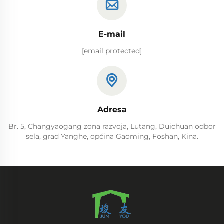
E-mail
[email protected]
Adresa
Br. 5, Changyaogang zona razvoja, Lutang, Duichuan odbor
sela, grad Yanghe, općina Gaoming, Foshan, Kina.