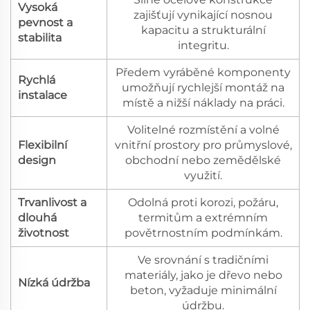
Vysoká
zajišťují vynikající nosnou
pevnost a
kapacitu a strukturální
stabilita
integritu.
Předem vyráběné komponenty
Rychlá
umožňují rychlejší montáž na
instalace
místě a nižší náklady na práci.
Volitelné rozmístění a volné
Flexibilní
vnitřní prostory pro průmyslové,
design
obchodní nebo zemědělské
využití.
Trvanlivost a
Odolná proti korozi, požáru,
dlouhá
termitům a extrémním
životnost
povětrnostním podmínkám.
Ve srovnání s tradičními
materiály, jako je dřevo nebo
Nízká údržba
beton, vyžaduje minimální
údržbu.