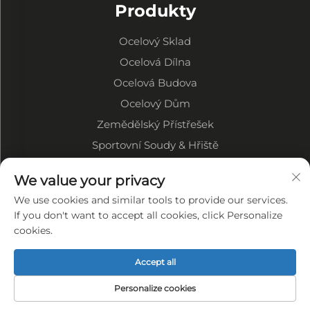
Produkty
Ocelový Sklad
Ocelová Dílna
Ocelová Budova
Ocelový Dům
Zemědělský Přístřešek
Sportovní Soudy & Hřiště
We value your privacy
O SPOLEČNOSTI
We use cookies and similar tools to provide our services.
Společenský profil
If you don't want to accept all cookies, click Personalize
cookies.
Výrobní displej
NAŠE VÝHODY
Accept all
Zásady ochrany osobních údajů
Personalize cookies