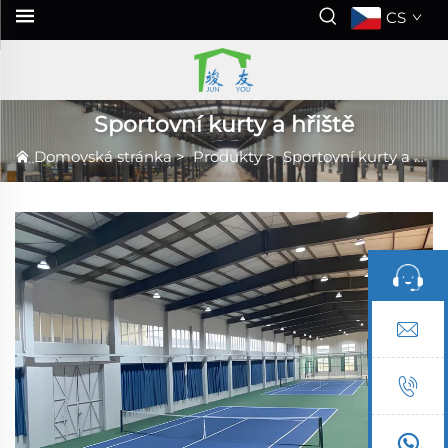
CS
Sportovní kurty a hřiště
Domovská stránka
>
Produkty
>
Sportovní kurty a hřiště