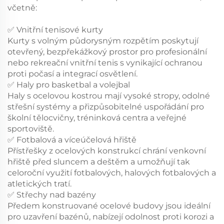
včetně:
✅ Vnitřní tenisové kurty
Kurty s volným půdorysným rozpětím poskytují
otevřený, bezpřekážkový prostor pro profesionální
nebo rekreační vnitřní tenis s vynikající ochranou
proti počasí a integrací osvětlení.
✅ Haly pro basketbal a volejbal
Haly s ocelovou kostrou mají vysoké stropy, odolné
střešní systémy a přizpůsobitelné uspořádání pro
školní tělocvičny, tréninková centra a veřejné
sportoviště.
✅ Fotbalová a víceúčelová hřiště
Přístřešky z ocelových konstrukcí chrání venkovní
hřiště před sluncem a deštěm a umožňují tak
celoroční využití fotbalových, halových fotbalových a
atletických tratí.
✅ Střechy nad bazény
Předem konstruované ocelové budovy jsou ideální
pro uzavření bazénů, nabízejí odolnost proti korozi a