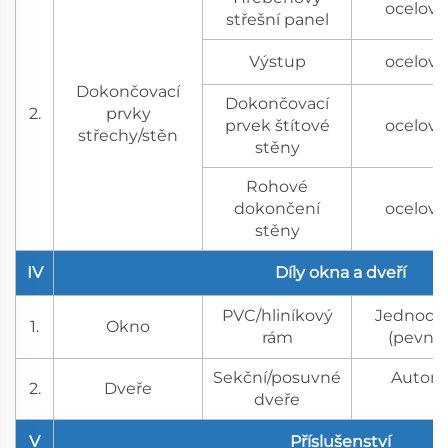
ocelový
střešní panel
Výstup
ocelový
Dokončovací
Dokončovací
2.
prvky
prvek štítové
ocelový
střechy/stěn
stěny
Rohové
dokončení
ocelový
stěny
IV
Díly okna a dveří
PVC/hliníkový
Jednoduc
1.
Okno
rám
(pevné/
Sekční/posuvné
Automa
2.
Dveře
dveře
V
Příslušenství