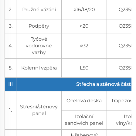
2.
Pružné vázání
∅16/18/20
Q235B
3.
Podpěry
∅20
Q235B
Tyčové
4.
vodorovné
∅32
Q235B
vazby
5.
Kolenní vzpěra
L50
Q235B
III
Střecha a stěnová část
Ocelová deska
trapézový
Střešní/stěnový
1.
panel
Izolační
Izola
sandwich panel
vlny/ka
Hřebenový