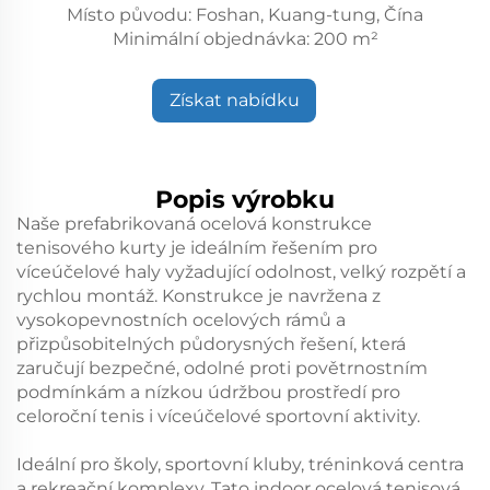
Místo původu: Foshan, Kuang-tung, Čína
Minimální objednávka: 200 m²
Získat nabídku
Popis výrobku
Naše prefabrikovaná ocelová konstrukce
tenisového kurty je ideálním řešením pro
víceúčelové haly vyžadující odolnost, velký rozpětí a
rychlou montáž. Konstrukce je navržena z
vysokopevnostních ocelových rámů a
přizpůsobitelných půdorysných řešení, která
zaručují bezpečné, odolné proti povětrnostním
podmínkám a nízkou údržbou prostředí pro
celoroční tenis i víceúčelové sportovní aktivity.
Ideální pro školy, sportovní kluby, tréninková centra
a rekreační komplexy. Tato indoor ocelová tenisová