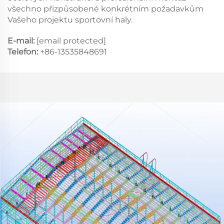
všechno přizpůsobené konkrétním požadavkům
Vašeho projektu sportovní haly.
E-mail:
[email protected]
Telefon:
+86-13535848691