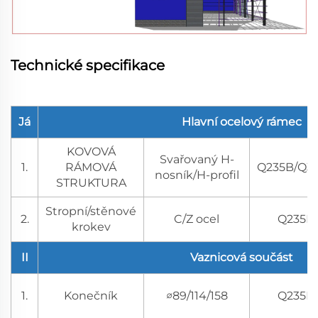
Technické specifikace
Já
Hlavní ocelový rámec
KOVOVÁ
Svařovaný H-
1.
RÁMOVÁ
Q235B/Q3
nosník/H-profil
STRUKTURA
Stropní/stěnové
2.
C/Z ocel
Q235B
krokev
II
Vaznicová součást
1.
Konečník
∅89/114/158
Q235B