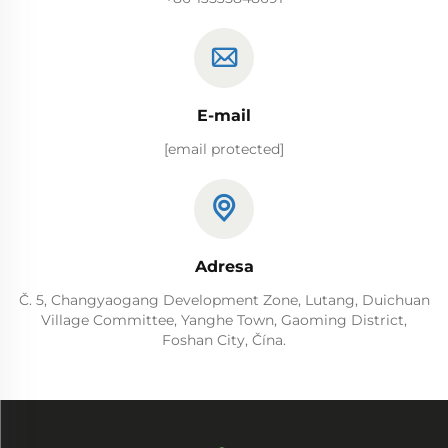
E-mail
[email protected]
Adresa
Č. 5, Changyaogang Development Zone, Lutang, Duichuan
Village Committee, Yanghe Town, Gaoming District,
Foshan City, Čína.