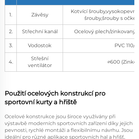
Kotvící šrouby,vysokopevno
1.
Závěsy
šrouby,šrouby s očkem,
2.
Střechní kanál
Ocelový plech/zinkovaný/
3.
Vodostok
PVC 110/1
Střešní
4.
∅600 (Zinko
ventilátor
Použití ocelových konstrukcí pro
sportovní kurty a hřiště
Ocelové konstrukce jsou široce využívány při
výstavbě moderních sportovních zařízení díky jejich
pevnosti, rychlé montáži a flexibilnímu návrhu. Jsou
ideální pro různé aplikace sportovních hal a hřišť,