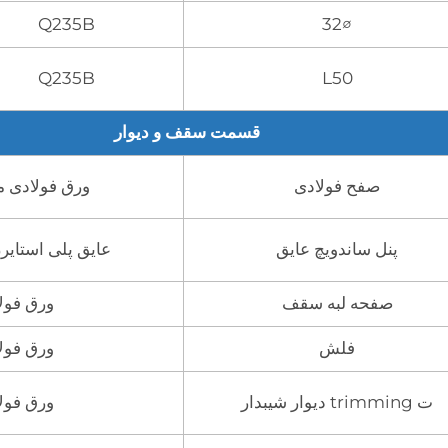
Q235B
∅32
Q235B
L50
قسمت سقف و دیوار
صفح فولادی
ورق فولادی موج‌دار ب
پنل ساندویچ عایق
عایق پلی استایرن (EPS)، پشم شیشه/پشم سنگ
صفحه لبه سقف
ورق فولادی ب
فلش
ورق فولادی ب
ت trimming دیوار شیبدار
ورق فولادی ب