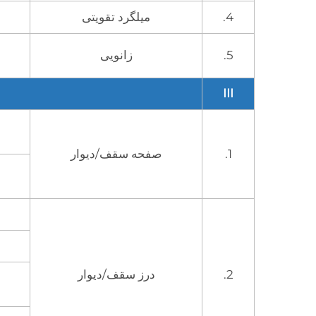
4.
میلگرد تقویتی
5.
زانویی
III
1.
صفحه سقف/دیوار
2.
درز سقف/دیوار