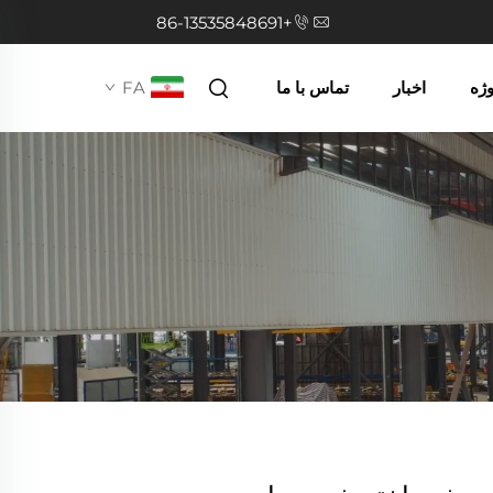
+86-13535848691
وژه
اخبار
تماس با ما
FA