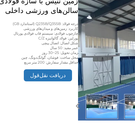
زمین تنیس با سازه فولادی
سالن‌های ورزشی داخلی
درجه فولاد: Q235B/Q355B (استاندارد GB)
کاربرد: زمین‌های و میدان‌های ورزشی
چارچوب فولادی: سیستم قاب فولادی پورتال
پورلین: فولاد گالوانیزه C/Z
شکل اتصال: اتصال پیچی
عمر مفید: 50 سال
زمان تحویل: 25~30 روز
محل ساخت: فوشان، گوانگ‌دونگ، چین
حداقل مقدار سفارش: 200 متر مربع
دریافت نقل‌قول