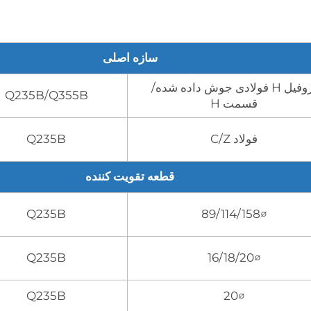
سازه اصلی
پروفیل H فولادی جوش داده شده/
Q235B/Q355B
قسمت H
فولاد C/Z
Q235B
قطعه تقویت کننده
Q235B
∅89/114/158
Q235B
∅16/18/20
Q235B
∅20