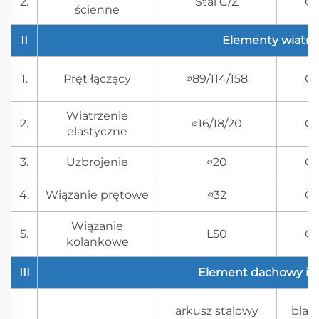
2.
Stal C/Z
Q
ścienne
II
Elementy wiatrz
1.
Pręt łączący
∅89/114/158
Q
Wiatrzenie
2.
∅16/18/20
Q
elastyczne
3.
Uzbrojenie
∅20
Q
4.
Wiązanie prętowe
∅32
Q
Wiązanie
5.
L50
Q
kolankowe
III
Element dachowy i 
arkusz stalowy
blac