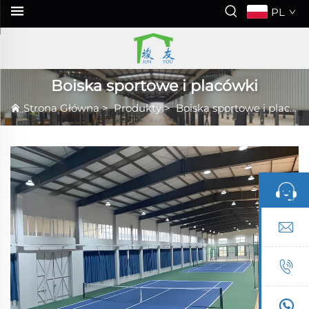
PL
Boiska sportowe i placówki
Strona Główna
>
Produkty
>
Boiska sportowe i placówki