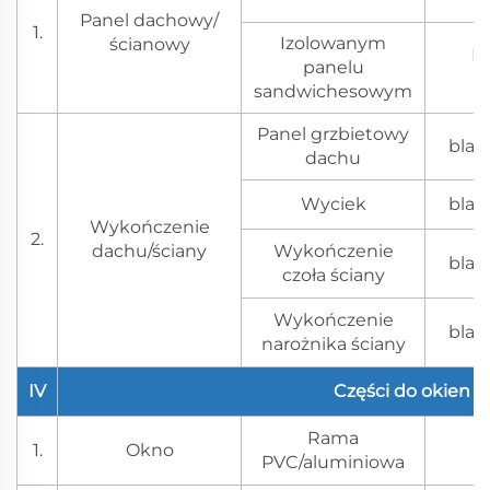
Panel dachowy/
1.
Izolowanym
ścianowy
Is
panelu
sandwichesowym
Panel grzbietowy
blac
dachu
Wyciek
blac
Wykończenie
2.
dachu/ściany
Wykończenie
blac
czoła ściany
Wykończenie
blac
narożnika ściany
IV
Części do okien i 
Rama
S
1.
Okno
PVC/aluminiowa