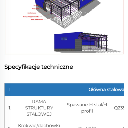
Specyfikacje techniczne
I
Główna stalowa 
RAMA
Spawane H stal/H
1.
STRUKTURY
Q235
profil
STALOWEJ
Krokwie/dachówki