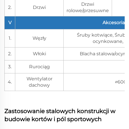
Drzwi
2.
Drzwi
M
rolowe/przesuwne
V
Akcesoria
Śruby kotwiące, Śruby
1.
Węzły
ocynkowane, Na
2.
Włoki
Blacha stalowa/ocyn
3.
Rurociąg
P
Wentylator
4.
∅600 
dachowy
Zastosowanie stalowych konstrukcji w
budowie kortów i pól sportowych