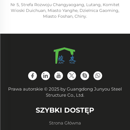
Nr 5, Strefa Rozwoju Changyaogang, Lutang, Komitet
Wioski Duichuan, Miasto Yanghe, Dzielnica Gaoming,
Miasto Foshan, Chiny.
Prawa autorskie © 2025 by Guangdong Junyou Steel
Structure Co., Ltd.
SZYBKI DOSTĘP
Strona Główna