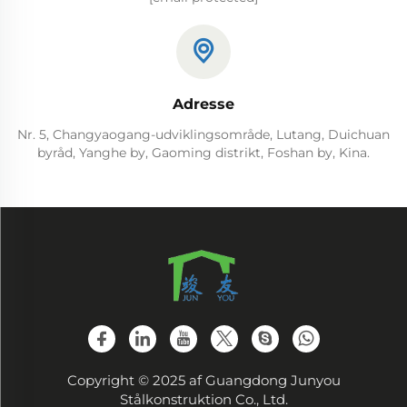
Adresse
Nr. 5, Changyaogang-udviklingsområde, Lutang, Duichuan
byråd, Yanghe by, Gaoming distrikt, Foshan by, Kina.
Copyright © 2025 af Guangdong Junyou
Stålkonstruktion Co., Ltd.