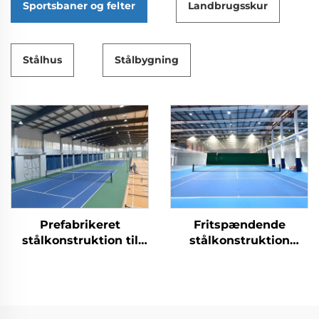
Sportsbaner og felter
Landbrugsskur
Stålhus
Stålbygning
Prefabrikeret
Fritspændende
stålkonstruktion til
stålkonstruktion
tennishaller for
bygget som tennishal
indendørs
sportsfaciliteter