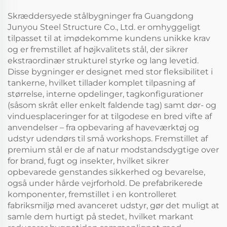
Skræddersyede stålbygninger fra Guangdong
Junyou Steel Structure Co., Ltd. er omhyggeligt
tilpasset til at imødekomme kundens unikke krav
og er fremstillet af højkvalitets stål, der sikrer
ekstraordinær strukturel styrke og lang levetid.
Disse bygninger er designet med stor fleksibilitet i
tankerne, hvilket tillader komplet tilpasning af
størrelse, interne opdelinger, tagkonfigurationer
(såsom skråt eller enkelt faldende tag) samt dør- og
vinduesplaceringer for at tilgodese en bred vifte af
anvendelser – fra opbevaring af haveværktøj og
udstyr udendørs til små workshops. Fremstillet af
premium stål er de af natur modstandsdygtige over
for brand, fugt og insekter, hvilket sikrer
opbevarede genstandes sikkerhed og bevarelse,
også under hårde vejrforhold. De prefabrikerede
komponenter, fremstillet i en kontrolleret
fabriksmiljø med avanceret udstyr, gør det muligt at
samle dem hurtigt på stedet, hvilket markant