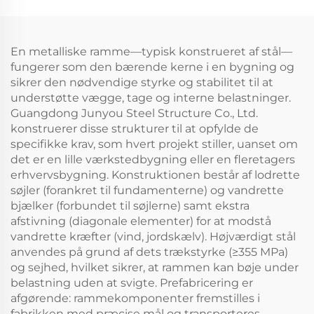
En metalliske ramme—typisk konstrueret af stål—
fungerer som den bærende kerne i en bygning og
sikrer den nødvendige styrke og stabilitet til at
understøtte vægge, tage og interne belastninger.
Guangdong Junyou Steel Structure Co., Ltd.
konstruerer disse strukturer til at opfylde de
specifikke krav, som hvert projekt stiller, uanset om
det er en lille værkstedbygning eller en fleretagers
erhvervsbygning. Konstruktionen består af lodrette
søjler (forankret til fundamenterne) og vandrette
bjælker (forbundet til søjlerne) samt ekstra
afstivning (diagonale elementer) for at modstå
vandrette kræfter (vind, jordskælv). Højværdigt stål
anvendes på grund af dets trækstyrke (≥355 MPa)
og sejhed, hvilket sikrer, at rammen kan bøje under
belastning uden at svigte. Prefabricering er
afgørende: rammekomponenter fremstilles i
fabrikken med præcise mål og transporteres