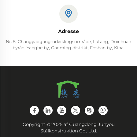
Adresse
Nr. 5, Changyaogang-udviklingsområde, Lutang, Duichuan
byråd, Yanghe by, Gaoming distrikt, Foshan by, Kina.
Copyright © 2025 af Guangdong Junyou
Stålkonstruktion Co., Ltd.