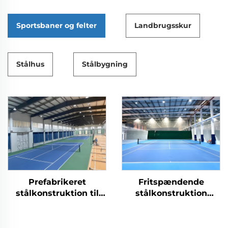
Sportsbaner og felter
Landbrugsskur
Stålhus
Stålbygning
Prefabrikeret
Fritspændende
stålkonstruktion til
stålkonstruktion
tennishaller for
bygget som tennishal
indendørs
sportsfaciliteter