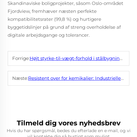
Skandinaviske boligprojekter, såsom Oslo-området
Fjordview, fremhæver næsten perfekte
kompatibilitetsrater (99,8 %) og hurtigere
byggetidslinjer på grund af streng overholdelse af
digitale arbejdsgange og tolerancer.
Forrige:
Højt styrke-til-vægt-forhold i stålbygninger: Reducerer belastningen på fundamentet
Næste:
Resistent over for kemikalier: Industrielle metalbygninger til fabrikker
Tilmeld dig vores nyhedsbrev
Hvis du har spørgsmål, bedes du efterlade en e-mail, og vi
vil kontakte dig så hurtigt som muligt