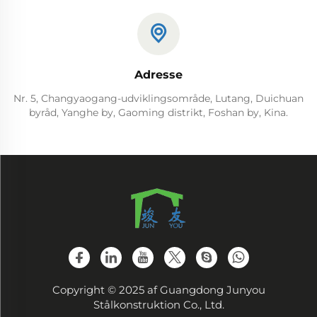
Adresse
Nr. 5, Changyaogang-udviklingsområde, Lutang, Duichuan
byråd, Yanghe by, Gaoming distrikt, Foshan by, Kina.
Copyright © 2025 af Guangdong Junyou
Stålkonstruktion Co., Ltd.