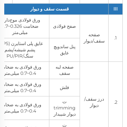
III
قسمت سقف و دیوار
ورق فولادی موج‌دار به
صفح فولادی
ضخامت 0.326~0.7
میلی‌متر
صفحه
1.
سقف/دیوار
پنل ساندویچ
پشم شیشه/پشم
عایق
سنگ/PU/PIR
صفحه لبه
ورق فولادی به ضخامت
سقف
0.4~0.7 میلی‌متر
ورق فولادی به ضخامت
فلش
0.4~0.7 میلی‌متر
درز سقف/
ت
2.
ورق فولادی به ضخامت
دیوار
trimming
0.4~0.7 میلی‌متر
دیوار شیبدار
ت