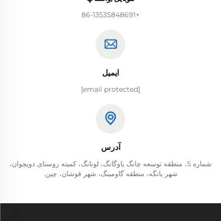
+86-13535848691
ایمیل
[email protected]
آدرس
شماره 5، منطقه توسعه چانگ یاوگانگ، لوتانگ، کمیته روستای دویچوان،
شهر یانگه، منطقه گاومینگ، شهر فوشان، چین.