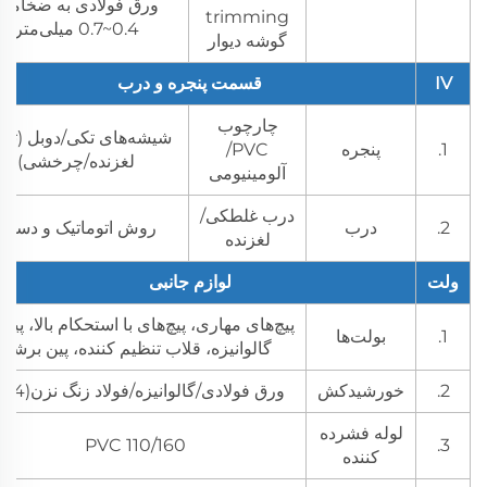
ورق فولادی به ضخامت
trimming
0.4~0.7 میلی‌متر
گوشه دیوار
IV
قسمت پنجره و درب
چارچوب
شیشه‌های تکی/دوبل (ثاب
1.
پنجره
PVC/
لغزنده/چرخشی)
آلومینیومی
درب غلطکی/
2.
درب
روش اتوماتیک و دستی
لغزنده
ولت
لوازم جانبی
پیچ‌های مهاری، پیچ‌های با استحکام بالا، پیچ‌
1.
بولت‌ها
گالوانیزه، قلاب تنظیم کننده، پین برشی
2.
خورشیدکش
ورق فولادی/گالوانیزه/فولاد زنگ نزن(304)
لوله فشرده
PVC 110/160
3.
کننده