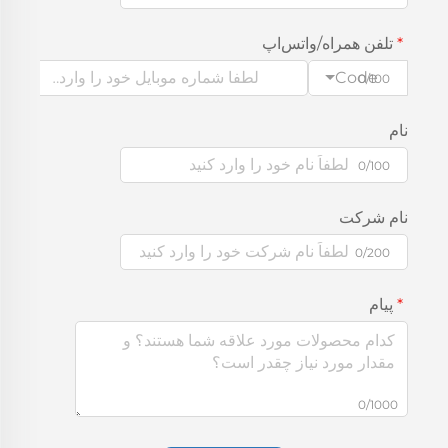
تلفن همراه/واتس‌اپ
Code
0/100
نام
0/100
نام شرکت
0/200
پیام
0/1000