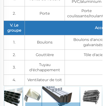
PVC/aluminium
Porte
2.
Porte
coulissante/roulante
V. Le
Acces
groupe
Boulons d'ancrag
1.
Boulons
galvanisés, 
2.
Gouttière
Tôle d'acier
Tuyau
3.
d'échappement
4.
Ventilateur de toit