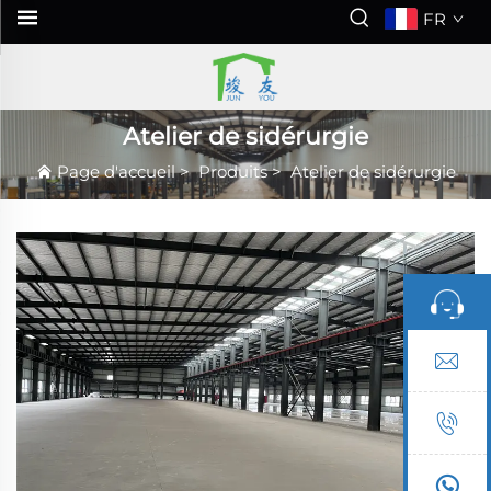
FR
Atelier de sidérurgie
Page d'accueil
>
Produits
>
Atelier de sidérurgie