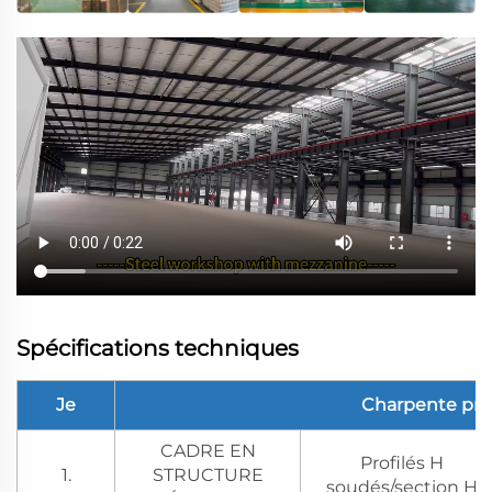
Spécifications techniques
Je
Charpente prin
CADRE EN
Profilés H
1.
STRUCTURE
soudés/section H