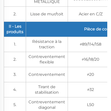
MÉTALLIQUE
2.
Lisse de mur/toit
Acier en C/Z
II - Les
Pièce de con
produits
Résistance à la
1.
∅89/114/158
traction
Contreventement
2.
∅16/18/20
flexible
3.
Contreventement
∅20
Tirant de
4.
∅32
stabilisation
Contreventement
5.
L50
diagonal