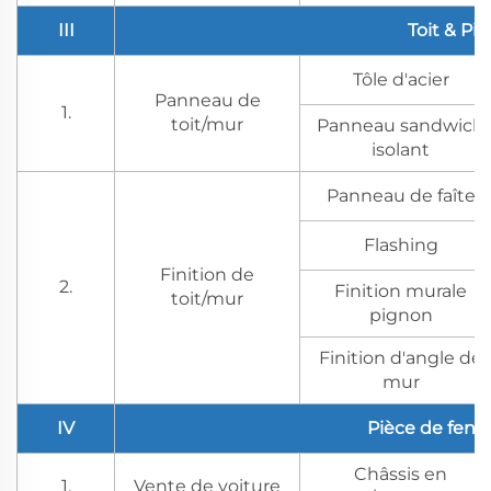
III
Toit & Pi
Tôle d'acier
Panneau de
1.
toit/mur
Panneau sandwich
isolant
Panneau de faîte
Flashing
Finition de
2.
Finition murale
toit/mur
pignon
Finition d'angle de
mur
IV
Pièce de fenêt
Châssis en
1.
Vente de voiture