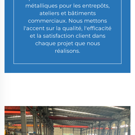
métalliques pour les entrepôts,
ateliers et bâtiments
commerciaux. Nous mettons
l'accent sur la qualité, l'efficacité
et la satisfaction client dans
chaque projet que nous
réalisons.