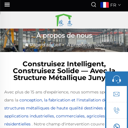
FR
À propos de nous
Page d'accueil
>
À propos de nous
Construisez Intelligent,
Construisez Solide — Avec la
Structure Métallique Junyou
Avec plus de 15 ans d'expérience, nous sommes spécialisés
dans la
conception, la fabrication et l'installation de
structures métalliques de haute qualité destinées aux
applications industrielles, commerciales, agricoles et
résidentielles
. Notre champ d'intervention couvre les w