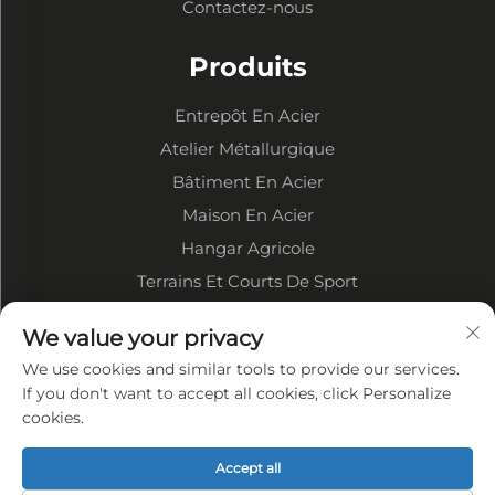
Contactez-nous
Produits
Entrepôt En Acier
Atelier Métallurgique
Bâtiment En Acier
Maison En Acier
Hangar Agricole
Terrains Et Courts De Sport
We value your privacy
À PROPOS DE L'ENTREPRISE
We use cookies and similar tools to provide our services.
Profil de l'entreprise
If you don't want to accept all cookies, click Personalize
cookies.
Affichage de l'usine
Nos avantages
Accept all
Politique de confidentialité