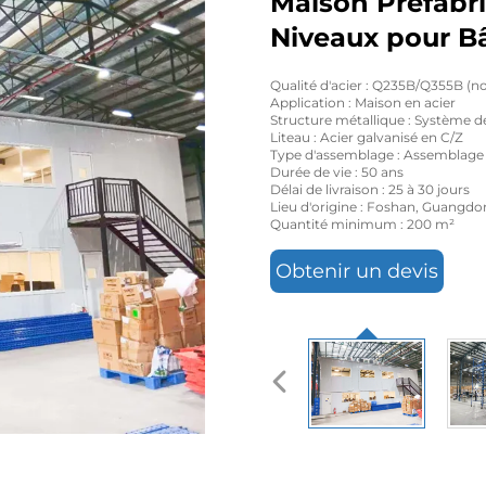
Maison Préfabri
Niveaux pour B
Qualité d'acier : Q235B/Q355B (
Application : Maison en acier
Structure métallique : Système d
Liteau : Acier galvanisé en C/Z
Type d'assemblage : Assemblage
Durée de vie : 50 ans
Délai de livraison : 25 à 30 jours
Lieu d'origine : Foshan, Guangdo
Quantité minimum : 200 m²
Obtenir un devis