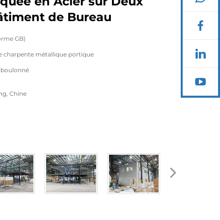
quée en Acier sur Deux
âtiment de Bureau
norme GB)
e charpente métallique portique
 boulonné
ng, Chine