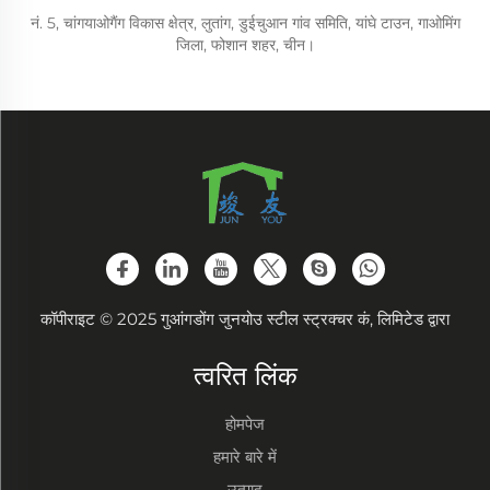
नं. 5, चांगयाओगैंग विकास क्षेत्र, लुतांग, डुईचुआन गांव समिति, यांघे टाउन, गाओमिंग
जिला, फोशान शहर, चीन।
कॉपीराइट © 2025 गुआंगडोंग जुनयोउ स्टील स्ट्रक्चर कं, लिमिटेड द्वारा
त्वरित लिंक
होमपेज
हमारे बारे में
उत्पाद