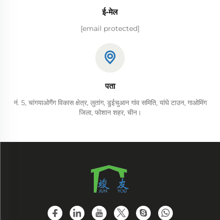
ई-मेल
[email protected]
पता
नं. 5, चांगयाओगैंग विकास क्षेत्र, लुतांग, डुईचुआन गांव समिति, यांघे टाउन, गाओमिंग
जिला, फोशान शहर, चीन।