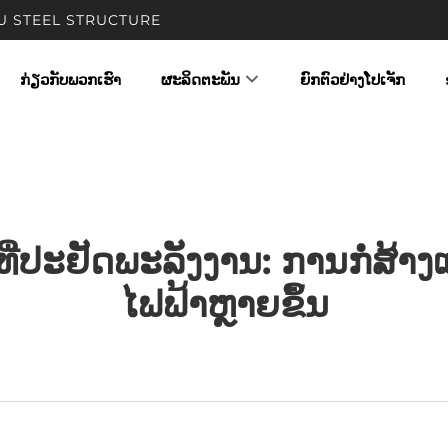
UNYOU STEEL STRUCTURE
ກ່ຽວກັບພວກເຮົາ
ຜະລິດຕະພັນ
ຍົກຕົວຢ່າງໂປເຈັກ
ທີ່ປະຢັດພະລັງງານ: ການກໍ່ສ້າ
ໄຟຟ້າຫຼາຍຂຶ້ນ