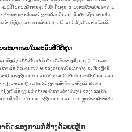
ານບໍລິໂພກພະລັງງານສຸດທິເທົ່າກັບສູນ. ຕາມການຄົ້ນຄວ້າ, ອາຄານ
ານປະປາຜ່ານການຜະລິດພະລັງງານດ້ວຍຕົນເອງ. ຕົວຢ່າງເຊັ່ນ: ການຕິດ
ສາມາດນຳໃຊ້ຊັບພະຍາກອນທຳມະຊາດໄດ້ ແລະ ສົ່ງເສີມການຍົກເລີກ
ພະຍາກອນໃນລະດັບທີ່ດີທີ່ສຸດ
ວມທັງເຊັນເຊີທີ່ເຊື່ອມຕໍ່ກັບອິນເຕີເນັດຂອງສິ່ງຂອງ (IoT) ແລະ
ດຍການປັບຕົວຕາມສະພາບຂອງອາຄານໃນເວລາຈິງ. ລະບົບເຫຼົ່ານີ້
ການຄຸ້ມຄອງຊັບພະຍາກອນໃຫ້ເໝາະສົມກັບຈຳນວນຄົນໃນອາຄານ
ພຽງແຕ່ຊ່ວຍຫຼຸດຂยะພະລັງງານເທົ່ານັ້ນ ແຕ່ຍັງເພີ່ມຄວາມ
ກິດທີ່ມຸ້ງໝັ້ນປັບປຸງປະສິດທິພາບໃນການດຳເນີນງານຂອງພວກເຂົາ.
ເພີ່ມປະສິດທິພາບໃນການໃຊ້ຊັບພະຍາກອນ ແລະ ຫຼຸດຜ່ອນຜົນກະທົບ
ນາຄົດຂອງການກໍ່ສ້າງດ້ວຍເຫຼັກ