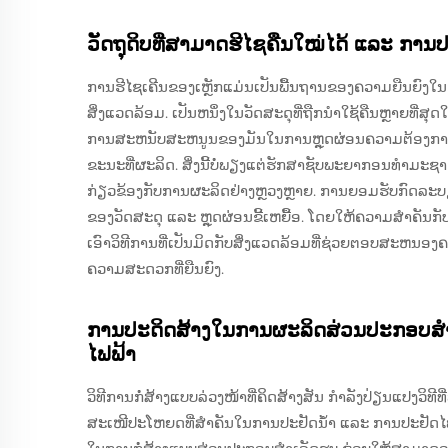
ວັດຖຸດິບທີ່ສາມາດຮີໄຊຄືນໃໝ່ໄດ້ ແລະ ກາ
ການຮີໄຊເຄີນຂອງເຫຼັກແມ່ນເປັນພື້ນຖານຂອງຄວາມຍືນຍົງໃນການ
ສິ່ງແວດລ້ອມ. ເປັນຫນຶ່ງໃນວັດສະດຸທີ່ຖືກນໍາໃຊ້ຄືນຫຼາຍທີ່
ການສະຫນັບສະຫນູນຂອງມັນໃນການຫຼຸດຜ່ອນຄວາມຕ້ອງການສ
ຂະນະທີ່ຜະລິດ. ສິ່ງນີ້ບໍ່ພຽງແຕ່ຮັກສາຊັບພະຍາກອນທໍາມະຊາດໄ
ກ່ຽວຂ້ອງກັບການຜະລິດຢ່າງຫຼວງຫຼາຍ. ການຍອມຮັບກົດລະບ
ຂອງວັດສະດຸ ແລະ ຫຼຸດຜ່ອນຂີ້ເຫຍື້ອ. ໂດຍໃຫ້ຄວາມສໍາຄັນກັບ
ເອົາວິທີການທີ່ເປັນມິດກັບສິ່ງແວດລ້ອມທີ່ຊ່ວຍຕອບສະຫນອງຄວ
ຄວາມສະດວກທີ່ຍືນຍົງ.
ການປະດິດສ້າງໃນການຜະລິດສ່ວນປະກອບສໍາເລ
ໄຟຟ້າ
ວິທີການກໍ່ສ້າງແບບລ່ວງໜ້າທີ່ຄິດສ້າງສັນ ກໍາລັງປ່ຽນແປງວ
ສະເໜີປະໂຫຍດທີ່ສໍາຄັນໃນການປະຢັດນ້ຳ ແລະ ການປະຢັດ