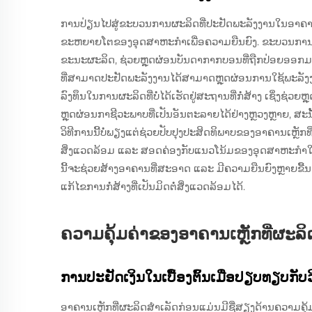
ການປ່ຽນໄປສູ່ຂະບວນການຜະລິດທີ່ປະຢັດພະລັງງານໃນອາຄານເ
ຂະຫຍາຍໂຕຂອງອຸດສາຫະກໍາເພື່ອຄວາມຍືນຍົງ. ຂະບວນການເຫຼົ
ຂະນະຜະລິດ, ຊ່ວຍຫຼຸດຜ່ອນບັນດາກາກບອນທີ່ຖືກປ່ອຍອອກມ
ທີ່ສາມາດປະຢັດພະລັງງານໄດ້ສາມາດຫຼຸດຜ່ອນການໃຊ້ພະລັງງ
ລົງທຶນໃນການຜະລິດທີ່ບໍ່ໄດ້ເຮັດຢູ່ສະຖານທີ່ກໍ່ສ້າງ ເຊິ່ງຊ່ວຍຫ
ຫຼຸດຜ່ອນກາຊີວະພາບທີ່ເປັນອັນຕະລາຍໄດ້ຢ່າງຫຼວງຫຼາຍ, ສະນ
ວິທີການນີ້ບໍ່ພຽງແຕ່ຊ່ວຍປັບປຸງປະສິດທິພາບຂອງອາຄານເຫຼັກທີ່
ສິ່ງແວດລ້ອມ ແລະ ສອດຄ່ອງກັບແນວໂນ້ມຂອງອຸດສາຫະກໍາໃນການ
ນີ້ຈະຊ່ວຍສ້າງອາຄານທີ່ສະອາດ ແລະ ມີຄວາມຍືນຍົງຫຼາຍຂື້ນ
ແກ້ໄຂການກໍ່ສ້າງທີ່ເປັນມິດຕໍ່ສິ່ງແວດລ້ອມໄດ້.
ຄວາມຄຸ້ມຄ່າຂອງອາຄານເຫຼັກທີ່ຜະລິ
ການປະຢັດເງິນໃນເບື້ອງຕົ້ນເມື່ອປຽບທຽບກັບວິທ
ອາຄານເຫຼັກທີ່ຜະລິດສຳເລັດກ່ອນແມ່ນມີຊື່ສຽງດ້ານຄວາມ