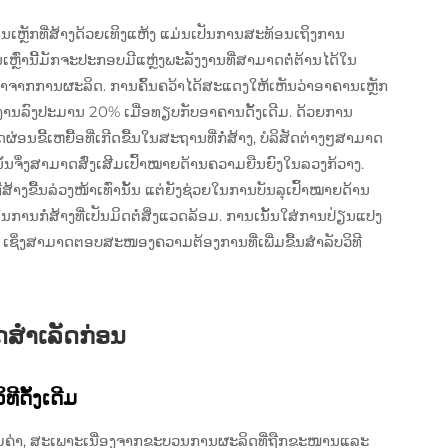
ຫຼັກທີ່ສ້າງດ້ວຍເທິງແຫ້ງ ແມ່ນເປັນການສະທ້ອນເຖິງການ
່ານີ້ມັກຈະປະກອບມີແຫຼ່ງພະລັງງານທີ່ສາມາດຕໍ່ຕ້ານໄດ້ໃນ
າຈາກການຜະລິດ. ການຄົ້ນຄວ້າໄດ້ສະແດງໃຫ້ເຫັນວ່າອາຄານເຫຼັກ
ານລົງປະມານ 20% ເມື່ອທຽບກັບອາຄານດັ້ງເດີມ. ດ້ວຍການ
ຼຸດຜ່ອນຂີ້ເຫຍື້ອທີ່ເກີດຂື້ນໃນສະຖານທີ່ກໍ່ສ້າງ, ບໍລິສັດຕ່າງໆສາມາດ
ັ້ນຈຶ່ງສາມາດສົ່ງເສີມເປົ້າໝາຍດ້ານຄວາມຍືນຍົງໃນລວງກ້ວາງ.
ສ້າງຂື້ນລ່ວງໜ້າເທົ່ານັ້ນ ແຕ່ຍັງຊ່ວຍໃນການບັນລຸເປົ້າໝາຍດ້ານ
ກໍ່ສ້າງທີ່ເປັນມິດຕໍ່ສິ່ງແວດລ້ອມ. ການເນັ້ນໃສ່ການປ່ຽນແປງ
 ເຊິ່ງສາມາດຕອບສະໜອງຄວາມຕ້ອງການທີ່ເພີ່ມຂື້ນສໍາລັບວິທີ
ດສຳເລັດກ່ອນ
ີດັ້ງເດີມ
ຄຸ້ມຄ່າ, ສະເພາະເນື່ອງຈາກຂະບວນການຜະລິດທີ່ຖືກຂະໜານແລະ