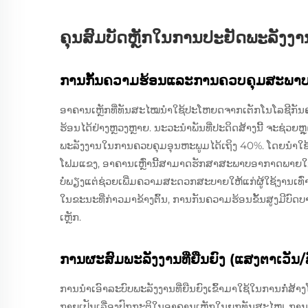
ຄຸນສົມບັດຫຼັກໃນການປະຢັດພະລັງງາ
ການກັ້ນຄວາມຮ້ອນແລະການຄວບຄຸມສະພາ
ອາຄານເຫຼັກທີ່ທັນສະໄໝນຳໃຊ້ປະໂຫຍດຈາກເຕັກໂນໂລຊີກັນ
ຮ້ອນໄດ້ຢ່າງຫຼວງຫຼາຍ. ນະວະນຳພັນທີ່ປະດິດສ້າງນີ້ ຈະຊ່ວຍຫ
ພະລັງງານໃນການຄວບຄຸມອຸນຫະພູມໄດ້ເຖິງ 40%. ໂດຍນຳໃຊ້ວັ
ໂຟມແຂງ, ອາຄານເຫຼົ່ານີ້ສາມາດຮັກສາສະພາບອາກາດພາຍໃນ
ບໍ່ພຽງແຕ່ຊ່ວຍເພີ່ມຄວາມສະດວກສະບາຍໃຫ້ແກ່ຜູ້ໃຊ້ງານເທົ່າ
ໃນຂະນະທີ່ກ່າວມາຂ້າງຕົ້ນ, ການກັນຄວາມຮ້ອນຂັ້ນສູງມີບ
ເຫຼັກ.
ການຜະສົມພະລັງງານທີ່ຍືນຍົງ (ແສງຕາເວັນ/
ການນຳເອົາລະບົບພະລັງງານທີ່ຍືນຍົງເຂົ້າມາໃຊ້ໃນການກໍ່ສ
ກາຍເປັນເລື່ອງປົກກະຕິໃນອາຄານເຫຼັກໃນຍຸກທັນສະໄໝ. ການປະ