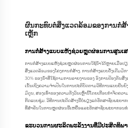
ຜົນກະທົບຕໍ່ສິ່ງແວດລ້ອມຂອງການກໍ່
ເຫຼັກ
ການກໍ່ສ້າງແບບແຫ້ງຊ່ວຍຫຼຸດຜ່ອນການສູນເ
ການກໍ່ສ້າງແບບແຫ້ງຊ່ວຍຫຼຸດຜ່ອນການໃຊ້ນ້ຳໄດ້ຫຼາຍເມື່ອປຽບທ
ສິ່ງແວດລ້ອມຂອງໂຄງການກໍ່ສ້າງ. ການກໍ່ສ້າງແບບດັ້ງເດີມມັ
30% ຂອງນ້ຳທີ່ໃຊ້ຕາມການລາຍງານຂອງ ອົງການປ້ອງກັນສິ່ງແວ
ເນັ້ນເຖິງຄວາມຈຳເປັນໃນການປະຕິບັດຕາມວິທີການແບບຍືນຍົງ
ມົດູນ, ສອງເທົ່າຂອງຄວາມກັງວົນເຫຼົ່ານີ້ໂດຍເກືອບກຳຈັດຄວາ
ກີດແບບຊຸ່ມ. ວິທີການປະດິດສ້າງນີ້ບໍ່ພຽງແຕ່ຮັກສາຊັບພະຍາກອນ
ທີ່ສຳຄັນໃນການຫຼຸດຜ່ອນຂີ້ເຫຍື້ອແລະຮັກສາຊັບພະຍາກອນທ
ຂະບວນການຜະລິດພະລັງງານທີ່ມີປະສິດທິພ