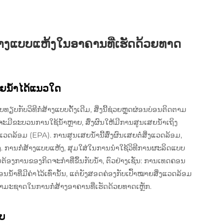
ສ້າງແບບແຫ້ງໃນອາຄານທີ່ເຮັດດ້ວຍທາດ
ສຍນ້ຳໄດ້ແນວໃດ
ຽບກັບວິທີກໍ່ສ້າງແບບດັ້ງເດີມ, ສິ່ງນີ້ຊ່ວຍຫຼຸດຜ່ອນບ່ອນຕິດຕາມ
ກຈະມີຂະບວນການໃຊ້ນ້ຳຫຼາຍ, ສົ່ງຜົນໃຫ້ມີການສູນເສຍນ້ຳເຖິງ
ດລ້ອມ (EPA). ການສູນເສຍນ້ຳນີ້ສົ່ງຜົນເສຍຕໍ່ສິ່ງແວດລ້ອມ,
. ການກໍ່ສ້າງແບບແຫ້ງ, ສຸມໃສ່ໃນການນຳໃຊ້ວິທີການຜະລິດແບບ
ມຕ້ອງການຂອງກິດຈະກຳທີ່ຂຶ້ນກັບນ້ຳ, ຕົວຢ່າງເຊັ່ນ: ການເທດຄອນ
ນ້ຳທີ່ມີຄ່າໄວ້ເທົ່ານັ້ນ, ແຕ່ຍັງສອດຄ່ອງກັບເປົ້າໝາຍສິ່ງແວດລ້ອມ
ຳມະຊາດໃນການກໍ່ສ້າງອາຄານທີ່ເຮັດດ້ວຍທາດເຫຼັກ.
າບ