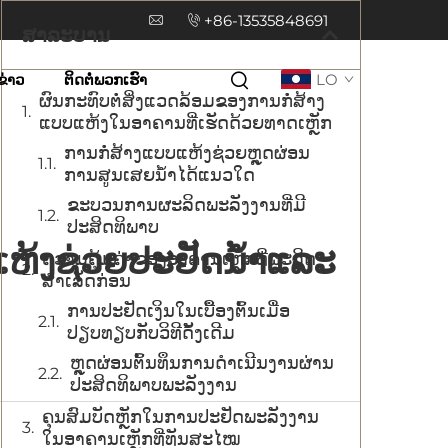
+86-13535848691
ສາລະບານ
ຂ່າວ
ຕິດຕໍ່ພວກເຮົາ
LO
ຜົນກະທົບຕໍ່ສິ່ງແວດລ້ອມຂອງການກໍ່ສ້າງ
ແບບແຫ້ງໃນອາຄານທີ່ເຮັດດ້ວຍທາດເຫຼັກ
ການກໍ່ສ້າງແບບແຫ້ງຊ່ວຍຫຼຸດຜ່ອນ
ການສູນເສຍນ້ຳໄດ້ແນວໃດ
ຂະບວນການຜະລິດພະລັງງານທີ່ມີ
ປະສິດທິພາບ
ງແຫ້ງຊ່ວຍປະຢັດນ້ຳແລະ
ຄວາມຄຸ້ມຄ່າຂອງອາຄານເຫຼັກທີ່ຜະລິດ
ສຳເລັດກ່ອນ
ການປະຢັດເງິນໃນເບື້ອງຕົ້ນເມື່ອ
ປຽບທຽບກັບວິທີດັ້ງເດີມ
ຫຼຸດຜ່ອນຕົ້ນທຶນການດຳເນີນງານຜ່ານ
ປະສິດທິພາບພະລັງງານ
ຄຸນສົມບັດຫຼັກໃນການປະຢັດພະລັງງານ
ໃນອາຄານເຫຼັກທີ່ທັນສະໄໝ