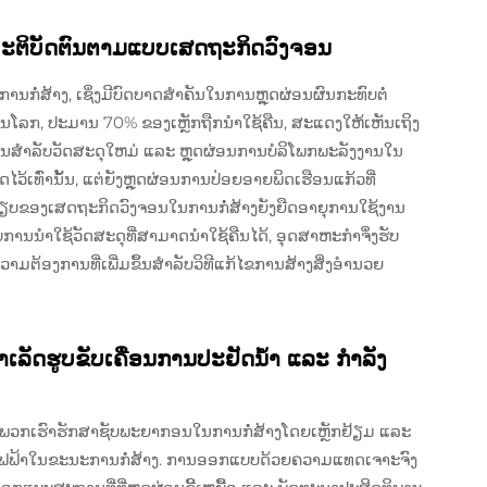
ນປະຕິບັດຕົນຕາມແບບເສດຖະກິດວົງຈອນ
ກໍ່ສ້າງ, ເຊິ່ງມີບົດບາດສໍາຄັນໃນການຫຼຸດຜ່ອນຜົນກະທົບຕໍ່
ສຸດໃນໂລກ, ປະມານ 70% ຂອງເຫຼັກຖືກນໍາໃຊ້ຄືນ, ສະແດງໃຫ້ເຫັນເຖິງ
ໍາລັບວັດສະດຸໃຫມ່ ແລະ ຫຼຸດຜ່ອນການບໍລິໂພກພະລັງງານໃນ
ວ້ເທົ່ານັ້ນ, ແຕ່ຍັງຫຼຸດຜ່ອນການປ່ອຍອາຍພິດເຮືອນແກ້ວທີ່
ຽບຂອງເສດຖະກິດວົງຈອນໃນການກໍ່ສ້າງຍັງຍືດອາຍຸການໃຊ້ງານ
ການນໍາໃຊ້ວັດສະດຸທີ່ສາມາດນໍາໃຊ້ຄືນໄດ້, ອຸດສາຫະກໍາຈຶ່ງຮັບ
າມຕ້ອງການທີ່ເພີ່ມຂຶ້ນສໍາລັບວິທີແກ້ໄຂການສ້າງສິ່ງອໍານວຍ
ັດຮູບຂັບເຄື່ອນການປະຢັດນ້ໍາ ແລະ ກໍາລັງ
ິທີທີ່ພວກເຮົາຮັກສາຊັບພະຍາກອນໃນການກໍ່ສ້າງໂດຍເຫຼັກຢ້ຽມ ແລະ
ໄຟຟ້າໃນຂະນະການກໍ່ສ້າງ. ການອອກແບບດ້ວຍຄວາມແທດເຈາະຈົງ