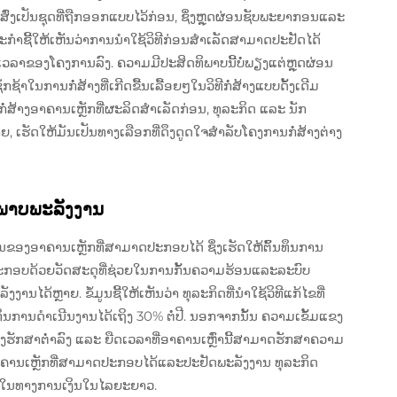
ດສົ່ງເປັນຊຸດທີ່ຖືກອອກແບບໄວ້ກ່ອນ, ຊຶ່ງຫຼຸດຜ່ອນຊັບພະຍາກອນແລະ
ຫະກຳຊີ້ໃຫ້ເຫັນວ່າການນຳໃຊ້ວິທີກ່ອນສຳເລັດສາມາດປະຢັດໄດ້
ວລາຂອງໂຄງການລົງ. ຄວາມມີປະສິດທິພາບນີ້ບໍ່ພຽງແຕ່ຫຼຸດຜ່ອນ
ກຊ້າໃນການກໍ່ສ້າງທີ່ເກີດຂື້ນເລື້ອຍໆໃນວິທີກໍ່ສ້າງແບບດັ້ງເດີມ
່ສ້າງອາຄານເຫຼັກທີ່ຜະລິດສຳເລັດກ່ອນ, ທຸລະກິດ ແລະ ນັກ
 ເຮັດໃຫ້ມັນເປັນທາງເລືອກທີ່ດຶງດູດໃຈສຳລັບໂຄງການກໍ່ສ້າງຕ່າງ
ິພາບພະລັງງານ
່ນຂອງອາຄານເຫຼັກທີ່ສາມາດປະກອບໄດ້ ຊຶ່ງເຮັດໃຫ້ຕົ້ນທຶນການ
ນປະກອບດ້ວຍວັດສະດຸທີ່ຊ່ວຍໃນການກັ້ນຄວາມຮ້ອນແລະລະບົບ
ງານໄດ້ຫຼາຍ. ຂໍ້ມູນຊີ້ໃຫ້ເຫັນວ່າ ທຸລະກິດທີ່ນຳໃຊ້ວິທີແກ້ໄຂທີ່
ທຶນການດຳເນີນງານໄດ້ເຖິງ 30% ຕໍ່ປີ. ນອກຈາກນັ້ນ ຄວາມເຂັ້ມແຂງ
ງຮັກສາຕ່ຳລົງ ແລະ ຍືດເວລາທີ່ອາຄານເຫຼົ່ານີ້ສາມາດຮັກສາຄວາມ
ອາຄານເຫຼັກທີ່ສາມາດປະກອບໄດ້ແລະປະຢັດພະລັງງານ ທຸລະກິດ
ດໃນທາງການເງິນໃນໄລຍະຍາວ.