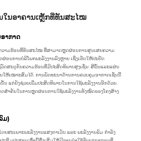
ນໃນອາຄານເຫຼັກທີ່ທັນສະໄໝ
ບອາກາດ
ຄວາມຮ້ອນທີ່ທັນສະໄໝ ທີ່ສາມາດຫຼຸດຜ່ອນການສູນເສຍຄວາມ
ຼຸດຜ່ອນການບໍລິໂພກພະລັງງານລົງຫຼາຍ ເຊິ່ງເຮັດໃຫ້ປະຢັດ
ດສະດຸກັນຄວາມຮ້ອນທີ່ມີປະສິດທິພາບສູງເຊັ່ນ: ສີພັ້ນແລະແຜ່ນ
ໃຫ້ເໝາະສົມໄດ້. ການພັດທະນາດ້ານການຄວບຄຸມອາກາດເຊັ່ນນີ້
ນັ້ນ ແຕ່ຍັງຊ່ວຍເພີ່ມປະສິດທິພາບໃນການໃຊ້ພະລັງງານອີກດ້ວຍ.
ົດບາດສຳຄັນໃນການຫຼຸດຜ່ອນການໃຊ້ພະລັງງານທັງໝົດຂອງໂຄງສ້າງ
ລົມ)
້າງໂດຍສະເພາະພະລັງງານແສງຕາເວັນ ແລະ ພະລັງງານລົມ ກຳລັງ
ສົມປະສານເຫຼົ່ານີ້ສົ່ງເສີມໃຫ້ມີການນຳໃຊ້ຊັບພະຍາກອນທີ່