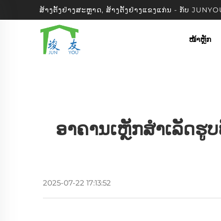
ສ້າງຕັ້ງຢ່າງສະຫຼາດ, ສ້າງຕັ້ງຢ່າງແຂງແກ່ນ - ກັບ J
ໜ້າຫຼັກ
ອາຄານເຫຼັກສຳເລັດຮູບ
2025-07-22 17:13:52