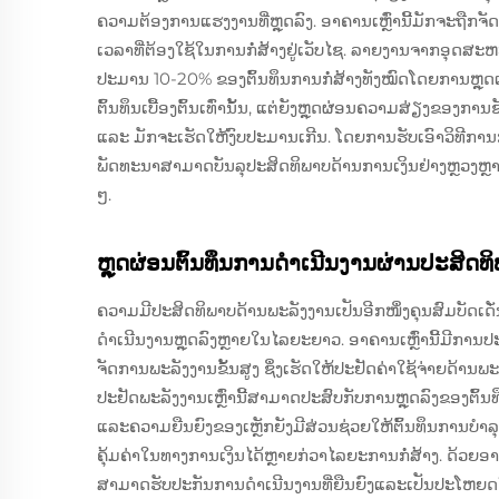
ຄວາມຕ້ອງການແຮງງານທີ່ຫຼຸດລົງ. ອາຄານເຫຼົ່ານີ້ມັກຈະຖືກຈັ
ເວລາທີ່ຕ້ອງໃຊ້ໃນການກໍ່ສ້າງຢູ່ເວັບໄຊ. ລາຍງານຈາກອຸດສະ
ປະມານ 10-20% ຂອງຕົ້ນທຶນການກໍ່ສ້າງທັງໝົດໂດຍການຫຼຸດເ
ຕົ້ນທຶນເບື້ອງຕົ້ນເທົ່ານັ້ນ, ແຕ່ຍັງຫຼຸດຜ່ອນຄວາມສ່ຽງຂອງການຊັ
ແລະ ມັກຈະເຮັດໃຫ້ງົບປະມານເກີນ. ໂດຍການຮັບເອົາວິທີການກໍ
ພັດທະນາສາມາດບັນລຸປະສິດທິພາບດ້ານການເງິນຢ່າງຫຼວງຫຼາຍ,
ໆ.
ຫຼຸດຜ່ອນຕົ້ນທຶນການດຳເນີນງານຜ່ານປະສິດທ
ຄວາມມີປະສິດທິພາບດ້ານພະລັງງານເປັນອີກໜຶ່ງຄຸນສົມບັດເດັ
ດຳເນີນງານຫຼຸດລົງຫຼາຍໃນໄລຍະຍາວ. ອາຄານເຫຼົ່ານີ້ມີກາ
ຈັດການພະລັງງານຂັ້ນສູງ ຊຶ່ງເຮັດໃຫ້ປະຢັດຄ່າໃຊ້ຈ່າຍດ້ານພະລັງ
ປະຢັດພະລັງງານເຫຼົ່ານີ້ສາມາດປະສົບກັບການຫຼຸດລົງຂອງຕົ້ນ
ແລະຄວາມຍືນຍົງຂອງເຫຼັກຍັງມີສ່ວນຊ່ວຍໃຫ້ຕົ້ນທຶນການບຳລຸ
ຄຸ້ມຄ່າໃນທາງການເງິນໄດ້ຫຼາຍກ່ວາໄລຍະການກໍ່ສ້າງ. ດ້ວຍ
ສາມາດຮັບປະກັນການດຳເນີນງານທີ່ຍືນຍົງແລະເປັນປະໂຫຍ