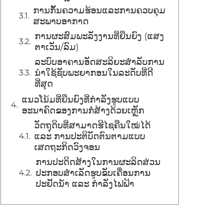
ການກັ້ນຄວາມຮ້ອນແລະການຄວບຄຸມ
ສະພາບອາກາດ
ການຜະສົມພະລັງງານທີ່ຍືນຍົງ (ແສງ
ຕາເວັນ/ລົມ)
ລະບົບອາຄານອັດສະລິຍະສຳລັບການ
ນຳໃຊ້ຊັບພະຍາກອນໃນລະດັບທີ່ດີ
ທີ່ສຸດ
ແນວໂນ້ມທີ່ຍືນຍົງທີ່ກຳລັງຮູບແບບ
ອະນາຄົດຂອງການກໍ່ສ້າງດ້ວຍເຫຼັກ
ວັດຖຸດິບທີ່ສາມາດຮີໄຊຄືນໃໝ່ໄດ້
ແລະ ການປະຕິບັດຕົນຕາມແບບ
ເສດຖະກິດວົງຈອນ
ການປະດິດສ້າງໃນການຜະລິດສ່ວນ
ປະກອບສໍາເລັດຮູບຂັບເຄື່ອນການ
ປະຢັດນ້ໍາ ແລະ ກໍາລັງໄຟຟ້າ