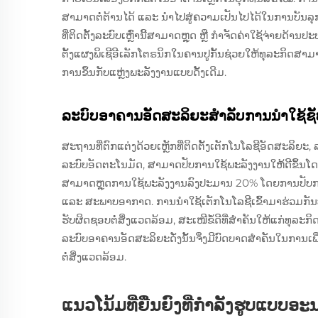
ສາມາດຕໍ່ຕ້ານໄດ້ ແລະ ນຳໄປສູ່ຄວາມເປັນໄປໄດ້ໃນການບັນລຸກ
ທີ່ຕິດຕັ້ງລະບົບເຫຼົ່ານີ້ສາມາດຫຼຸດ ຫຼື ກຳຈັດຄ່າໃຊ້ຈ່າຍດ້
ຕັ້ງແຜງພິເຊີອີເລັກໂຕຣນິກໃນຄານປູກັ້ນຊ່ວຍໃຫ້ທຸລະກິດ
ການຂຶ້ນກັບແຫຼ່ງພະລັງງານແບບດັ້ງເດີມ.
ລະບົບອາຄານອັດສະລິຍະສຳລັບການນຳໃຊ້ຊັບ
ສະຖານທີ່ຕົກແຕ່ງດ້ວຍເຫຼັກທີ່ຕິດຕັ້ງເຕັກໂນໂລຊີອັດສະລິຍະ, ລ
ລະບົບອັດຕະໂນມັດ, ສາມາດປັບການໃຊ້ພະລັງງານໃຫ້ດີຂຶ້ນໂ
ສາມາດຫຼຸດການໃຊ້ພະລັງງານລົງປະມານ 20% ໂດຍການປັບ
ແລະ ສະພາບອາກາດ. ການນຳໃຊ້ເຕັກໂນໂລຊີເຂົ້າມາຮ່ວມກັນບໍ່
ຮັບຜິດຊອບຕໍ່ສິ່ງແວດລ້ອມ, ສະເໜີຂໍ້ດີທີ່ສຳຄັນໃຫ້ແກ່ທຸລະ
ລະບົບອາຄານອັດສະລິຍະດັ່ງນັ້ນຈຶ່ງມີບົດບາດສຳຄັນໃນການ
ຕໍ່ສິ່ງແວດລ້ອມ.
ແນວໂນ້ມທີ່ຍືນຍົງທີ່ກຳລັງຮູບແບບອະ