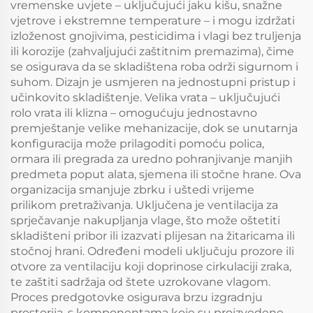
vremenske uvjete – uključujući jaku kišu, snažne
vjetrove i ekstremne temperature – i mogu izdržati
izloženost gnojivima, pesticidima i vlagi bez truljenja
ili korozije (zahvaljujući zaštitnim premazima), čime
se osigurava da se skladištena roba održi sigurnom i
suhom. Dizajn je usmjeren na jednostupni pristup i
učinkovito skladištenje. Velika vrata – uključujući
rolo vrata ili klizna – omogućuju jednostavno
premještanje velike mehanizacije, dok se unutarnja
konfiguracija može prilagoditi pomoću polica,
ormara ili pregrada za uredno pohranjivanje manjih
predmeta poput alata, sjemena ili stočne hrane. Ova
organizacija smanjuje zbrku i uštedi vrijeme
prilikom pretraživanja. Uključena je ventilacija za
sprječavanje nakupljanja vlage, što može oštetiti
skladišteni pribor ili izazvati plijesan na žitaricama ili
stočnoj hrani. Određeni modeli uključuju prozore ili
otvore za ventilaciju koji doprinose cirkulaciji zraka,
te zaštiti sadržaja od štete uzrokovane vlagom.
Proces predgotovke osigurava brzu izgradnju
prostorija, s komponentama koje su proizvedene