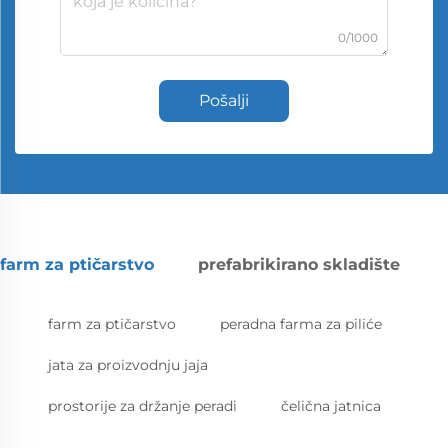
0/1000
Pošalji
farm za ptičarstvo
prefabrikirano skladište
farm za ptičarstvo
peradna farma za piliće
jata za proizvodnju jaja
prostorije za držanje peradi
čelična jatnica