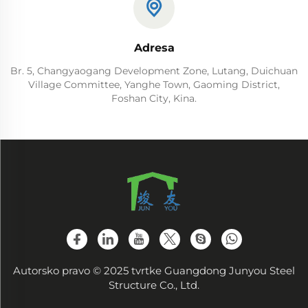
Adresa
Br. 5, Changyaogang Development Zone, Lutang, Duichuan
Village Committee, Yanghe Town, Gaoming District,
Foshan City, Kina.
Autorsko pravo © 2025 tvrtke Guangdong Junyou Steel
Structure Co., Ltd.