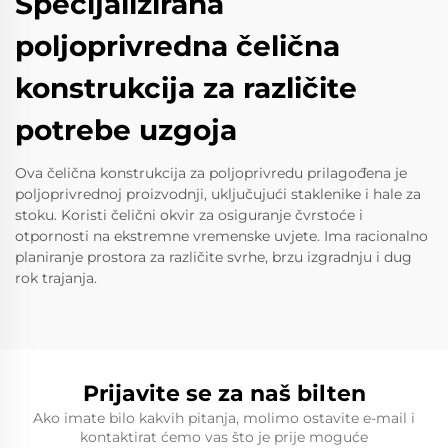
Specijalizirana
poljoprivredna čelična
konstrukcija za različite
potrebe uzgoja
Ova čelična konstrukcija za poljoprivredu prilagođena je
poljoprivrednoj proizvodnji, uključujući staklenike i hale za
stoku. Koristi čelični okvir za osiguranje čvrstoće i
otpornosti na ekstremne vremenske uvjete. Ima racionalno
planiranje prostora za različite svrhe, brzu izgradnju i dug
rok trajanja.
Prijavite se za naš bilten
Ako imate bilo kakvih pitanja, molimo ostavite e-mail i
kontaktirat ćemo vas što je prije moguće