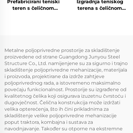
Prefabricirani teniski
Izgradnja teniskog
teren s čeličnom
terena s čeličnom
konstrukcijom za
konstrukcijom bez
unutarnje sportske
međuslonova
objekte
Metalne poljoprivredne prostorije za skladištenje
proizvedene od strane Guangdong Junyou Steel
Structure Co., Ltd. namijenjene su za sigurno i trajno
skladištenje poljoprivredne mehanizacije, materijala
i proizvoda, projektirane da izdrže zahtjeve
poljoprivrednog rada, a istovremeno maksimalno
povećaju funkcionalnost. Prostorije su izgrađene od
kvalitetnog čelika koji osigurava izuzetnu čvrstoću i
dugovječnost. Čelična konstrukcija može izdržati
velika opterećenja, što ih čini prikladnima za
skladištenje velike poljoprivredne mehanizacije
poput traktora, kombajna i sustava za
navodnjavanje. Također su otporne na ekstremne