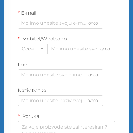
E-mail
0/100
Mobitel/Whatsapp
Code
0/100
Ime
0/100
Naziv tvrtke
0/200
Poruka