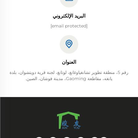
البريد الإلكتروني
[email protected]
العنوان
رقم 5، منطقة تطوير تشانغياوغانغ، لوتانغ، لجنة قرية دويتشوان، بلدة
يانغه، مقاطعة Gaoming، مدينة فوشان، الصين.