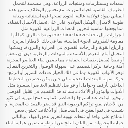
لمعدات ومستلزمات ومنتجات الزراعة، وهي مصممة لتتحمل
الظروف القاسية لحياة المزرعة مع تحسين الوظائف. تتميز هذه
المباني بمواد فولاذية عالية الجودة تمنحها قوة استثنائية ومتانة
طويلة الأمد. إن الهيكل الفولاذي قادر على تحمل الأحمال الثقيلة،
مما يجعلها مناسبة لتخزين المعدات الزراعية الكبيرة مثل
الجرارات وال.combine harvesters ومعدات الري. كما أنها
مقاومة للظروف الجوية القاسية، بما في ذلك الأمطار الغزيرة
والرياح القوية والدرجات القصوى في الحرارة والبرودة، ويمكنها
التحمل أمام التعرض للأسمدة والمبيدات والرطوبة دون أن تتعفن
أو تصدأ (بفضل طبقات الحماية)، مما يضمن بقاء العناصر المخزنة
آمنة وجافة. يركز التصميم على سهولة الوصول والتخزين الفعال.
توفر الأبواب الكبيرة -بما في ذلك الخيارات ذات التمرير أو الرفع-
حركة سهلة للمعدات الضخمة، في حين يمكن تخصيص التخطيط
الداخلي بأرفف وحوامل أو فواصل لتنظيم العناصر الصغيرة مثل
الأدوات والبذور أو الأعلاف. يساعد هذا التنظيم في تقليل الفوضى
وتوفير الوقت عند استرجاع العناصر. كما يتم دمج التهوية في كثير
من الأحيان لمنع تراكم الرطوبة الذي قد يضر بالمعدات المخزنة أو
يتسبب في نمو العفن في المحاصيل أو الأعلاف. تحتوي بعض
النماذج على نوافذ أو فتحات تهوية لتعزيز تدفق الهواء، وبالتالي
حماية المحتويات من التلف الناتج عن الرطوبة. تضمن عملية البناء