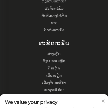
ກ່ຽວກັບພວກເຮົາ
ຜະລິດຕະພັນ
ຍົກຕົວຢ່າງໂປເຈັກ
ຂ່າວ
ຕິດຕໍ່ພວກເຮົາ
ຜະລິດຕະພັນ
ສາງເຫຼັກ
ອົງປະກອບເຫຼັກ
ຕຶກເຫຼັກ
ເຮືອນເຫຼັກ
ເຄື່ອງຈັກກະສິກຳ
ສະຖານທີ່ກິລາ
ກ່ຽວກັບບໍລິສັດ
We value your privacy