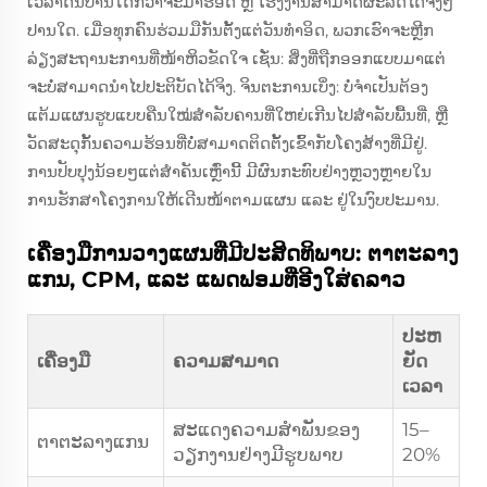
ເວລາດົນປານໃດກ່ວາຈະມາຮອດ ຫຼື ໂຮງງານສາມາດຜະລິດໄດ້ຈິງໆ
ປານໃດ. ເມື່ອທຸກຄົນຮ່ວມມືກັນຕັ້ງແຕ່ວັນທໍາອິດ, ພວກເຮົາຈະຫຼີກ
ລ່ຽງສະຖານະການທີ່ໜ້າຫິວຂັດໃຈ ເຊັ່ນ: ສິ່ງທີ່ຖືກອອກແບບມາແຕ່
ຈະບໍ່ສາມາດນໍາໄປປະຕິບັດໄດ້ຈິງ. ຈິນຕະການເບິ່ງ: ບໍ່ຈໍາເປັນຕ້ອງ
ແຕ້ມແຜນຮູບແບບຄືນໃໝ່ສໍາລັບຄານທີ່ໃຫຍ່ເກີນໄປສໍາລັບພື້ນທີ່, ຫຼື
ວັດສະດຸກັ້ນຄວາມຮ້ອນທີ່ບໍ່ສາມາດຕິດຕັ້ງເຂົ້າກັບໂຄງສ້າງທີ່ມີຢູ່.
ການປັບປຸງນ້ອຍໆແຕ່ສໍາຄັນເຫຼົ່ານີ້ ມີຜົນກະທົບຢ່າງຫຼວງຫຼາຍໃນ
ການຮັກສາໂຄງການໃຫ້ເດີນໜ້າຕາມແຜນ ແລະ ຢູ່ໃນງົບປະມານ.
ເຄື່ອງມືການວາງແຜນທີ່ມີປະສິດທິພາບ: ຕາຕະລາງ
ແກນ, CPM, ແລະ ແພດຟອມທີ່ອີງໃສ່ຄລາວ
ປະຫ
ເຄື່ອງມື
ຄວາມສາມາດ
ຍັດ
ເວລາ
ສະແດງຄວາມສໍາພັນຂອງ
15–
ຕາຕະລາງແກນ
ວຽກງານຢ່າງມີຮູບພາບ
20%