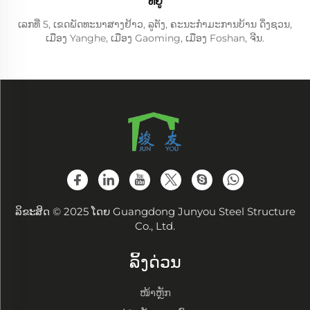
ທີ່ຢູ່
ເລກທີ່ 5, ເຂດພັດທະນາສາງຢ້າວ, ລູຕັງ, ຄະນະກຳມະການບ້ານ ດິ່ງຊວນ,
ເມືອງ Yanghe, ເມືອງ Gaoming, ເມືອງ Foshan, ຈີນ.
ລິຂະສິດ © 2025 ໂດຍ Guangdong Junyou Steel Structure
Co., Ltd.
ລິ້ງດ່ວນ
ໜ້າຫຼັກ