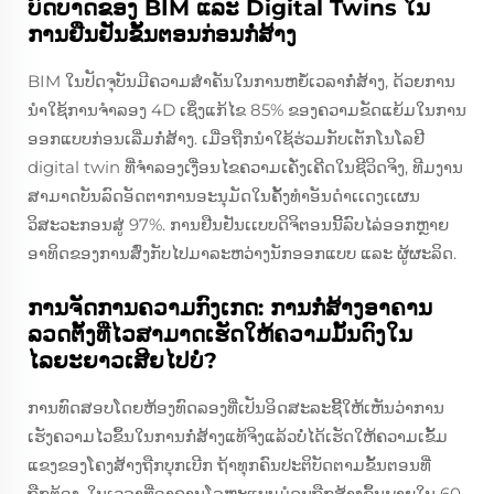
ບົດບາດຂອງ BIM ແລະ Digital Twins ໃນ
ການຢືນຢັນຂັ້ນຕອນກ່ອນກໍ່ສ້າງ
BIM ໃນປັດຈຸບັນມີຄວາມສຳຄັນໃນການຫຍໍ້ເວລາກໍ່ສ້າງ, ດ້ວຍການ
ນຳໃຊ້ການຈຳລອງ 4D ເຊິ່ງແກ້ໄຂ 85% ຂອງຄວາມຂັດແຍ້ມໃນການ
ອອກແບບກ່ອນເລີ່ມກໍ່ສ້າງ. ເມື່ອຖືກນຳໃຊ້ຮ່ວມກັບເຕັກໂນໂລຢີ
digital twin ທີ່ຈຳລອງເງື່ອນໄຂຄວາມເຄັ່ງເຄີດໃນຊີວິດຈິງ, ທີມງານ
ສາມາດບັນລົດອັດຕາການອະນຸມັດໃນຄັ້ງທຳອັນດຳເເດງເເຜນ
ວິສະວະກອນສູ່ 97%. ການຢືນຢັນເເບບດິຈິຕອນນີ້ລົບໄລ່ອອກຫຼາຍ
ອາທິດຂອງການສົ່ງກັບໄປມາລະຫວ່າງນັກອອກແບບ ແລະ ຜູ້ຜະລິດ.
ການຈັດການຄວາມກົງເກດ: ການກໍ່ສ້າງອາຄານ
ລວດຕັ້ງທີ່ໄວສາມາດເຮັດໃຫ້ຄວາມມັ້ນດົງໃນ
ໄລຍະຍາວເສີຍໄປບໍ່?
ການທົດສອບໂດຍຫ້ອງທົດລອງທີ່ເປັນອິດສະລະຊີ້ໃຫ້ເຫັນວ່າການ
ເຮັງຄວາມໄວຂຶ້ນໃນການກໍ່ສ້າງແທ້ຈິງແລ້ວບໍ່ໄດ້ເຮັດໃຫ້ຄວາມເຂັ້ມ
ແຂງຂອງໂຄງສ້າງຖືກບຸກເບີກ ຖ້າທຸກຄົນປະຕິບັດຕາມຂັ້ນຕອນທີ່
ຖືກຕ້ອງ. ໃນເວລາທີ່ອາຄານໂລຫະແບບມໍດູນຖືກສ້າງຂຶ້ນພາຍໃນ 60