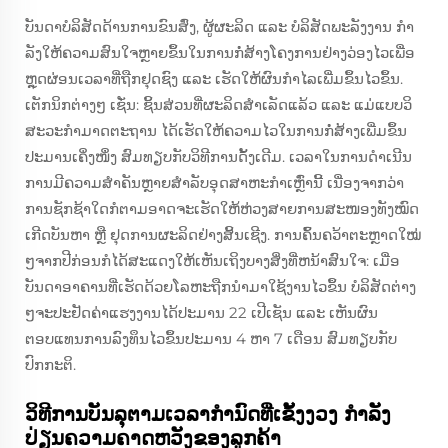
ບັນດາບໍລິສັດດ້ານການຂົນສົ່ງ, ຜູ້ຜະລິດ ແລະ ບໍລິສັດພະລັງງານ ກໍາ
ລັງໃຫ້ຄວາມສົນໃຈຫຼາຍຂຶ້ນໃນການກໍ່ສ້າງໂຄງການຢ່າງວ່ອງໄວເພື່ອ
ຫຼຸດຜ່ອນເວລາທີ່ຖືກຢຸດຊົງ ແລະ ເຮັດໃຫ້ຜົນກໍາໄລເພີ່ມຂຶ້ນໄວຂຶ້ນ.
ເຕັກນິກຕ່າງໆ ເຊັ່ນ: ຊິ້ນສ່ວນທີ່ຜະລິດສໍາເລັດແລ້ວ ແລະ ແມ່ແບບວິ
ສະວະກໍາມາດຕະຖານ ໄດ້ເຮັດໃຫ້ຄວາມໄວໃນການກໍ່ສ້າງເພີ່ມຂຶ້ນ
ປະມານເຄິ່ງໜຶ່ງ ສົມທຽບກັບວິທີການດັ້ງເດີມ. ເວລາໃນການດໍາເນີນ
ການມີຄວາມສໍາຄັນຫຼາຍສໍາລັບອຸດສາຫະກໍາເຫຼົ່ານີ້ ເນື່ອງຈາກວ່າ
ການຊັກຊ້າໃດກໍຕາມອາດຈະເຮັດໃຫ້ຫ່ວງສາຍການສະໜອງທັງໝົດ
ເກີດບັນຫາ ຫຼື ຢຸດການຜະລິດຢ່າງສິ້ນເຊີງ. ການຄົ້ນຄວ້າຕະຫຼາດໃໝ່
ໆຈາກປີກ່ອນກໍໄດ້ສະແດງໃຫ້ເຫັນເຖິງບາງສິ່ງທີ່ຫນ້າສົນໃຈ: ເມື່ອ
ບັນດາອາຄານທີ່ເຮັດດ້ວຍໂລຫະຖືກນໍາມາໃຊ້ງານໄວຂຶ້ນ ບໍລິສັດຕ່າງ
ໆຈະປະຢັດຄ່າແຮງງານໄດ້ປະມານ 22 ເປີເຊັນ ແລະ ເຫັນຜົນ
ຕອບແທນການລົງທຶນໄວຂຶ້ນປະມານ 4 ຫາ 7 ເດືອນ ສົມທຽບກັບ
ປົກກະຕິ.
ວິທີການບັນລຸຕາມເວລາກໍານົດທີ່ເຂັ້ງງວງ ກໍາລັງ
ປ່ຽນຄວາມຄາດຫວັງຂອງລູກຄ້າ