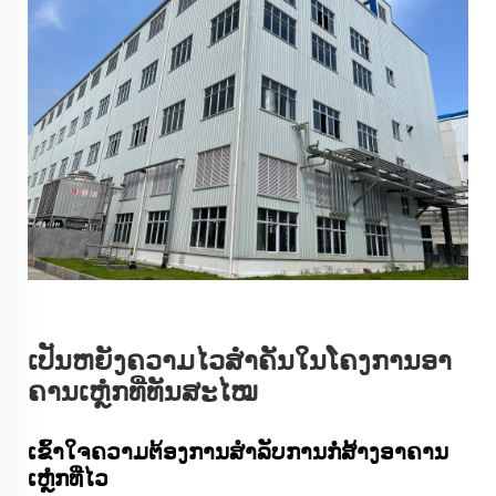
ເປັນຫຍັງຄວາມໄວສຳຄັນໃນໂຄງການອາ
ຄານເຫຼໍກທີ່ທັນສະໄໝ
ເຂົ້າໃຈຄວາມຕ້ອງການສຳລັບການກໍ່ສ້າງອາຄານ
ເຫຼໍກທີ່ໄວ