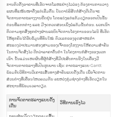
ການຕິດຕັ້ງອາຄານທີ່ເຮັດຈາກໂລຫະຢ່າງໄວວ່ອງ ຕ້ອງການການວາງ
ແຜນທີ່ແໜ້ນໜາຕັ້ງແຕ່ເລີ່ມຕົ້ນ. ບັນດາບໍລິສັດກໍ່ສ້າງດີເດັ່ນຈະ
ຈັດການຕາຕະລາງງານຢືດຢຸ່ນ ໂດຍແບ່ງແຕ່ແຕ້ມວຽກອອກເປັນຂັ້ນ
ຕ່ອນທີ່ແຕກຕ່າງ ແລະ ມີຈຸດກວດສອບເພິ່ງພໍ່ແຕ້ມຂັ້ນຕ່ອນ. ພວກເຂົາ
ຕິດຕາມທຸກສິ່ງທຸກຢ່າງຜ່ານລະບົບຈັດການໂຄງການອອນໄລນ໌ ທີ່ເຮັດ
ໃຫ້ທຸກຄົນໄດ້ຮັບຂໍ້ມູນທີ່ທັນໃໝ່. ຕົວເລກຂອງອຸດສາຫະກໍາ
ສະແດງວ່າປະມານສອງສາມຂອງເຈົ້າຂອງໂຮງງານໃຫ້ຄວາມສຳຄັນ
ໃນການຈັດສົ່ງໄວ ດີກວ່າລາຄາຕົ້ນຕ່ຳ ໃນໂຄງການກໍ່ສ້າງຂອງພວກ
ເຂົາ. ນັ້ນແມ່ນເຫດຜົນທີ່ຜູ້ກໍ່ສ້າງທີ່ມີປະສົບການອີງໃນເຄື່ອງມື
ຈັດການຕາຕະລາງທີ່ເປັນຮູບພາບ ເຊັ່ນ: ຕາຕະລາງແບບ Gantt
ພ້ອມກັບວິທີການວິເຄາະເສັ້ນທາງສຳຄັນແບບດັ້ງເດີ່ນ ເພື່ອຈັດການ
ສ່ວນຕ່າງທີ່ເຄື່ອນໄຫວລວມກັນ ລະຫວ່ງກຸ່ມຊ່າງຕ່າງທີ່ເຮັດວຽກໃນ
ສະຖານທີ່ພ້ອມເວລາດຽວ.
ການຈັດຕາຕະລາງແບບດັ້ງ
ວິທີການເຮັງໄວ
ເດີ່ນ
ການສຳເລັດວຽກຕາມເສັ້ນ