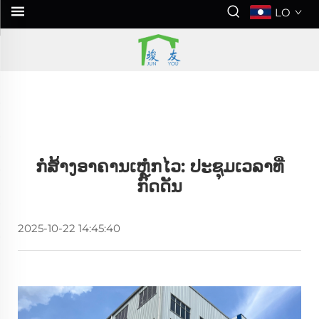
LO
ກໍ່ສ້າງອາຄານເຫຼໍກໄວ: ປະຊຸມເວລາທີ່
ກົດດັນ
2025-10-22 14:45:40