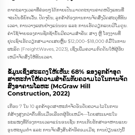
ຕາຕະລາງເວລາທີ່ຄ່ອຍໆໄດ້ກາຍເປັນມາດຕະຖານຄາດຫວັງແທນທີ່
ຈະເປັນຂໍ້ຍົກເວັ້ນ. ປັດຈຸບັນ, ລູກຄ້າຕ້ອງການການຈັດສົ່ງວັດສະດຸທີ່ທັນ
ເວລາ, ການວາງແຜນຢ່າງແນ່ນອນ ແລະ ການເຮັດວຽກແບບມີໂມດູນ.
ຄ່າໃຊ້ຈ່າຍຂອງການຊັກຊ້ານັ້ນມີຄວາມສຳຄັນ: ສາງ ຫຼື ໂຮງງານທີ່
ຢຸດເຊົາເຮັດວຽກສາມາດເສຍຫຼິ້ນ $12,000–$18,000 ຕໍ່ມື້ໃນການ
ຜະລິດ (FreightWaves, 2023), ເຊິ່ງເພີ່ມຄວາມກົດດັນໃຫ້ຜູ້ຮັບ
ເຫມົາຈັດສົ່ງໃຫ້ທັນເວລາ.
ຂໍ້ມູນເຊິ່ງສະແດງໃຫ້ເຫັນ: 68% ຂອງລູກຄ້າອຸດ
ສາຫະກໍາໃຫ້ຄວາມສຳຄັນກັບຄວາມໄວໃນການຈັດ
ສົ່ງອາຄານໂລຫະ (McGraw Hill
Construction, 2022)
ເກືອບ 7 ໃນ 10 ລູກຄ້າອຸດສາຫະກໍາຈັດອັນດັບຄວາມໄວໃນການ
ກໍ່ສ້າງສູງກວ່າຕົ້ນທຶນເມື່ອເລືອກຜູ້ຮັບເຫມົາ—ໂດຍສະເພາະໃນ
ຂະແໜງທີ່ຕ້ອງການເວລາແນ່ນອນເຊັ່ນ ການເກັບຮັກສາອາຫານແບບ
ອຸນຫະພູມຕ່ຳ ແລະ ການຈັດສົ່ງສິນຄ້າອີຄອມເມີຊ. ການປ່ຽນແປງນີ້