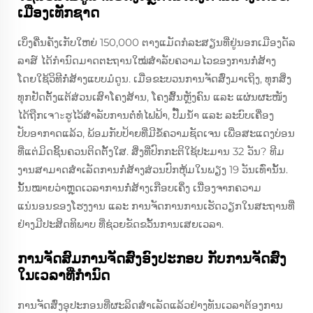
ເມືອງເທັກຊາດ
ເບິ່ງຄື່ນຄັງເກັບໃຫຍ່ 150,000 ຕາງແມັດກໍລະສຽນທີ່ຢູ່ນອກເມືອງດັລ
ລາສ໌ ໄດ້ກຳນົດມາດຕະຖານໃໝ່ສຳລັບຄວາມໄວຂອງການກໍ່ສ້າງ
ໂດຍໃຊ້ວິທີກໍ່ສ້າງແບບມໍດູນ. ເມື່ອຂະບວນການຈັດສົ່ງມາເຖິງ, ທຸກສິ່ງ
ທຸກຢັດຕັ້ງແຕ້ສ່ວນເສົາໂຄງສ້ານ, ໂຄງສົ້ນຫຼັງຄົນ ແລະ ແຜ່ນຜະໜັງ
ໄດ້ຖືກເຈาะຮູໄວ້ສຳລັບການຕໍ່ທໍ່ໄຟຟ້າ, ປັ໊ມນ້ຳ ແລະ ລະບົບເຄື່ອງ
ປັບອາກາດແລ້ວ, ພ້ອມກັບປ້າຍທີ່ມີຂໍ້ຄວາມຊັດເຈນ ເພື່ອສະແດງບ່ອນ
ທີ່ແຕ່ມິດຊິ້ນຄວນຕິດຕັ້ງໃສ. ສິ່ງທີ່ປົກກະຕິໃຊ້ປະມານ 32 ວັນ? ທີມ
ງານສາມາດສຳເລັດການກໍ່ສ້າງສ່ວນປົກຫຸ້ມໃນພຽງ 19 ວັນເທົ່ານັ້ນ.
ນັ້ນໝາຍວ່າຫຼຸດເວລາການກໍ່ສ້າງເກືອບເຄິ່ງ ເນື່ອງຈາກຄວາມ
ແນ່ນອນຂອງໂຮງງານ ແລະ ການຈັດການການເຮັດວຽກໃນສະຖານທີ່
ຢ່າງມີປະສິດທິພາບ ທີ່ຊ່ວຍຂັດຂວັ້ນການເສຍເວລາ.
ການຈັດສົມການຈັດສົ່ງອົງປະກອບ ກັບການຈັດສົ່ງ
ໃນເວລາທີ່ກຳນົດ
ການຈັດສົ່ງອຸປະກອນທີ່ຜະລິດສຳເລັດແລ້ວຢ່າງທັນເວລາຕ້ອງການ