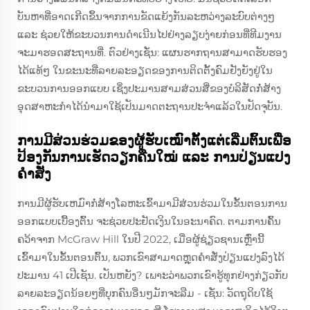
ບັນຫາທີ່ອາດເກີດຂຶ້ນຈາກການຂັດແຍ້ງກັນລະຫວ່າງລະບົບຕ່າງໆ
ແລະ ຊ່ວຍໃຫ້ຂະບວນການດຳເນີນໄປຢ່າງລຽບງ່າຍກ່ອນທີ່ທີມງານ
ຈະມາຮອດສະຖານທີ່. ຕົວຢ່າງເຊັ່ນ: ແຜນຮາກຖານສາມາດຮັບຮອງ
ໄດ້ແທ້ໆ ໃນຂະນະທີ່ລາຍລະອຽດຂອງການຕິດຕັ້ງຄົມຢັງຍັງຢູ່ໃນ
ຂະບວນການອອກແບບ ເຊິ່ງປະມານສາມສ່ວນສີ່ຂອງບໍລິສັດກໍ່ສ້າງ
ອຸດສາຫະກຳໄດ້ນຳມາໃຊ້ເປັນມາດຕະຖານປະຈຳແລ້ວໃນປັດຈຸບັນ.
ການມີສ່ວນຮ່ວມຂອງຜູ້ຮັບເໝົາຕັ້ງແຕ່ເລີ່ມຕົ້ນເພື່ອ
ປ້ອງກັນການເຮັດວຽກຄືນໃໝ່ ແລະ ການປ່ຽນແປງ
ຄຳສັ່ງ
ການມີຜູ້ຮັບເຫມົາກໍ່ສ້າງໂລຫະເຂົ້າມາມີສ່ວນຮ່ວມໃນຂັ້ນຕອນການ
ອອກແບບເບື້ອງຕົ້ນ ຈະຊ່ວຍປະຢັດເງິນໃນອະນາຄົດ. ຕາມການຄົ້ນ
ຄວ້າຈາກ McGraw Hill ໃນປີ 2022, ເມື່ອຜູ້ຊ່ຽວຊານເຫຼົ່ານີ້
ເຂົ້າມາໃນຂັ້ນຕອນຕົ້ນ, ພວກເຂົາສາມາດຫຼຸດຄໍາສັ່ງປ່ຽນແປງລົງໄດ້
ປະມານ 41 ເປີເຊັນ. ເປັນຫຍັງ? ເພາະວ່າພວກເຂົາຮູ້ທຸກຢ່າງກ່ຽວກັບ
ລາຍລະອຽດນ້ອຍໆທີ່ບຸກຄົນອື່ນໆມັກຈະລືມ - ເຊັ່ນ: ວັດຖຸດິບໃຊ້