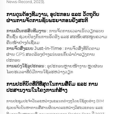
News-Record, 2023).
ການດຸນດ້ອງທີມງານ, ອຸປະກອນ ແລະ ວັດຖຸດິບ
ຜ່ານການຈັດການຊັບພະຍາກອນຢັງສະຕິ
ການເພີ່ນກະສິດທີມງານ
: ການຈັດການເວລາເຮັດວຽກແບບ
ຄື້ນຊັ້ນ ຊ່ວຍປ້ອງກັນການອັດອີງ ແລະ ສະໜັບສະໜູນຄວາມ
ຄືບໜ້າຢ່າງຕໍ່ເຊື່ອມ
ການຈັດສົ່ງແບບ Just-in-Time
: ການຈັດສົ່ງທີ່ຕິດຕາມ
ຜ່ານ GPS ສອດລ້ອງຢ່າງແນ່ນອນກັບລຳດຳລຽງການ
ປະກອບ
ການແບ່ງໃຊ້ອຸປະກອນ
: ອຸປະກອນຫຼາຍໜ້າງານ ຫຼຸດຜ່ອນ
ໄລຍະເວລາທີ່ບໍ່ມີການໃຊ້ລະຫວ່າງວຽກ
ການປະຕິບັດທີ່ດີທີ່ສຸດໃນການສື່ຄົມ ແລະ ການ
ປະສານງານໃນໂຄງການກໍ່ສ້າງ
ການປະຊຸມປະຈຳວັນລະຫວ່າງພະແນກຕ່າງໆໂດຍໃຊ້ຮູບຮ່າງ BIM
ຊ່ວຍຂຈັດບັນຫາການສື່ສານຜິດພາດລະຫວ່າງວິສະວະກອນ ແລະ