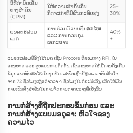
ວິທີກໍານົດເສັ້ນ
ໃຫ້ຄວາມສຳຄັນກັບ
25–
ທາງສໍາຄັນ
ກິດຈະກຳທີ່ມີຜົນກະທົບສູງ
30%
(CPM)
ການຮ່ວມມືແບບທັນສະໄໝ
ແພລຕະຟອມ
40%
ແລະ ການຄວບຄຸມ
ເມຄ
+
ເອກະສານ
ແພລຕະຟອມທີ່ອີງໃສ້ເມຄ ເຊັ່ນ Procore ທີ່ລວມກາງ RFI, ໃບ
ອະນຸຍາດ ແລະ ຮູບແບບການຕິດຕັ້ງ, ເຊິ່ງອະນຸຍາດໃຫ້ມີການດັ້ງເດີມ
ຂໍ້ມູນແບບທັນສະໄໝໃນທຸກທີມ. ລະບົບເຫຼົ່ານີ້ຫຼຸດເວລາຕັດສິນໃຈ
ຈາກ 72 ຊົ່ວໂມງເຫຼືອຕ່ຳກວ່າ 4 ຊົ່ວໂມງໃນກໍລະນີເຮັງ, ເຮັດໃຫ້ມັນ
ກາຍເປັນສິ່ງສຳຄັນໃນການຈັດການຕາຕະລາງທີ່ເຮັງຂຶ້ນ
ການກໍ່ສ້າງທີ່ຖືກປະກອບຂຶ້ນກ່ອນ ແລະ
ການກໍ່ສ້າງແບບມອດູລາ: ຫົວໃຈຂອງ
ຄວາມໄວ