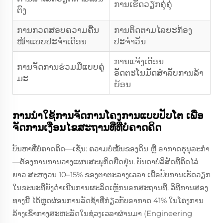
ການເຮັດວຽກຄູ່ຄູ່
ຕົງ
ການກວດສອບຄວາມຄື້ນ
ການຕິດຕາມໄລຍະກ້ອງ
ໜ້າແບບປະຈຳເດືອນ
ປະຈຳວັນ
ການແຈ້ງເຕືອນ
ການຈັດການຮ່ວມມືແບບຄູ່
ອັດຕະໂນມັດສຳລັບການລ້າ
ມະ
ຍ້ອນ
ການນຳໃຊ້ການຈັດການໂຄງການແບບປັບໂຕ ເພື່ອ
ຈັດການເງື່ອນໄຂສະຖານທີ່ທີ່ບໍ່ຄາດຄິດ
ບັນຫາທີ່ບໍ່ຄາດຄິດ—ເຊັ່ນ: ຄວາມບໍ່ໝັ້ນຂອງດິນ ຫຼື ອາກາດຮຸນຸລະກຳ
—ຕ້ອງການການວາງແຜນສະພຸກິດຢືດຢຸ່ນ. ບັນດາບໍລິສັດທີ່ຄິດໄລ່
ຍາວ ສະຫງວນ 10–15% ຂອງຕາຕະລາງເວລາ ເພື່ອປັບການເຮັດວຽກ
ໃນຂະນະທີ່ຍັງດຳເນີນການຜະລິດເຫຼັກນອກສະຖານທີ່. ວິທີການສອງ
ທາງນີ້ ໄດ້ຫຼຸດຜ່ອນການລັດຊ້າທີ່ກ່ຽວກັບອາກາດ 41% ໃນໂຄງການ
ລ້າງເຂົ້າກາງສະຫະລັດໃນຊ່ວງເວລາຜ່ານມາ (Engineering