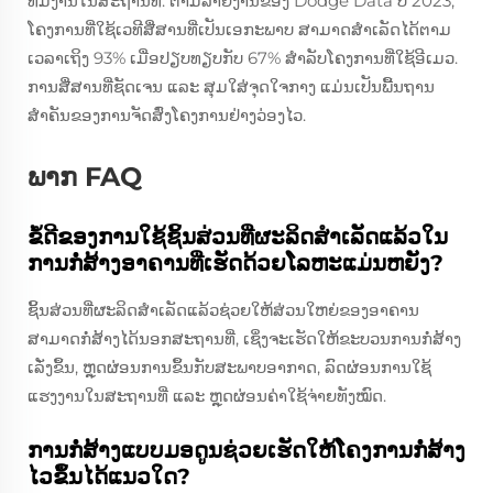
ທີມງານໃນສະຖານທີ່. ຕາມລາຍງານຂອງ Dodge Data ປີ 2023,
ໂຄງການທີ່ໃຊ້ເວທີສື່ສານທີ່ເປັນເອກະພາບ ສາມາດສຳເລັດໄດ້ຕາມ
ເວລາເຖິງ 93% ເມື່ອປຽບທຽບກັບ 67% ສຳລັບໂຄງການທີ່ໃຊ້ອີເມວ.
ການສື່ສານທີ່ຊັດເຈນ ແລະ ສຸມໃສ່ຈຸດໃຈກາງ ແມ່ນເປັນພື້ນຖານ
ສຳຄັນຂອງການຈັດສົ່ງໂຄງການຢ່າງວ່ອງໄວ.
ພາກ FAQ
ຂໍ້ດີຂອງການໃຊ້ຊິ້ນສ່ວນທີ່ຜະລິດສຳເລັດແລ້ວໃນ
ການກໍ່ສ້າງອາຄານທີ່ເຮັດດ້ວຍໂລຫະແມ່ນຫຍັງ?
ຊິ້ນສ່ວນທີ່ຜະລິດສຳເລັດແລ້ວຊ່ວຍໃຫ້ສ່ວນໃຫຍ່ຂອງອາຄານ
ສາມາດກໍ່ສ້າງໄດ້ນອກສະຖານທີ່, ເຊິ່ງຈະເຮັດໃຫ້ຂະບວນການກໍ່ສ້າງ
ເລັ່ງຂຶ້ນ, ຫຼຸດຜ່ອນການຂຶ້ນກັບສະພາບອາກາດ, ລົດຜ່ອນການໃຊ້
ແຮງງານໃນສະຖານທີ່ ແລະ ຫຼຸດຜ່ອນຄ່າໃຊ້ຈ່າຍທັງໝົດ.
ການກໍ່ສ້າງແບບມອດູນຊ່ວຍເຮັດໃຫ້ໂຄງການກໍ່ສ້າງ
ໄວຂຶ້ນໄດ້ແນວໃດ?