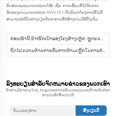
ທົດສອບແລະມາດຕະຖານໃໝ້, ເຊັ່ນ: ການເຊື່ອມທີ່ໄດ້ຮັບການ
ຮັບຮອງຕາມມາດຕະຖານ AWS D1.1, ຢືນຢັນວ່າໂຄງການທີ່ໄວນີ້
ສາມາດປະຕິບັດຢ່າງດຽກກັບອາຄານທີ່ກໍ່ສ້າງຕາມວິທີດັ້ງເດີມ.
ກ່ອນໜ້ານີ້:
ນ້ຳໜັກເບົາຂອງໂຄງສ້າງເຫຼໍກ: ຫຼຸດຄວາມຍຸ້ງຍອງໃນກໍ່ສ້າງ
ຖັດໄປ:
ຄວາມຕ້ານກາຍກັບກາດກ້າມເຫຼັກໃນການກໍ່ສ້າງເຂດໝາກ: ອາຍຸຍືນ
ລົງທະບຽນສໍາລັບຈົດຫມາຍຂ່າວຂອງພວກເຮົາ
ຖ້າທ່ານມີຄໍາຖາມໃດໆ, ກະລຸນາອອກຈາກອີເມວແລະພວກເຮົາຈະຕິດຕໍ່ຫາ
ທ່ານໄວເທົ່າທີ່ຈະໄວໄດ້
ສົ່ງດຽວນີ້