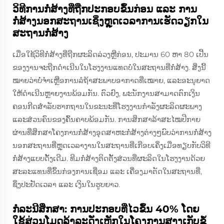
ວິທີການກໍ່ສ້າງທີ່ຖືກປະກອບຂຶ້ນກ່ອນ ແລະ ການ
ກໍ່ສ້າງນອກສະຖານເຊິ່ງຫຼຸດເວລາການເຮັດວຽກໃນ
ສະຖານກໍ່ສ້າງ
ເມື່ອໃຊ້ວິທີກໍ່ສ້າງທີ່ຖືກຜະລິດລ່ວງຫຼືກ່ອນ, ປະມານ 60 ຫາ 80 ເປີ້ນ
ຂອງງານຈະຖືກດຳເນີນໃນໂຮງງານແທດບໍ່ໃນສະຖານທີ່ກໍ່ສ້າງ. ສິ່ງນີ້
ໝາຍວ່າບໍ່ຈຳເຫຼືອການລໍຖ້າສະພາບອາກາດທີ່ເໝາຍ, ແລະອະນຸຍາດ
ໃຫ້ດຳເນີນຫຼາຍງານພ້ອມກັນ. ຕົວຢົງ, ພະນັກງານສາມາດຕົກເງິນ
ຄອນກີດສໍາລັບຮາກຖານໃນຂະນະທີ່ໂຮງງານກຳລັງຜະລິດຜະພາງ
ແລະສ່ວນຄົນຂອງຄົ້ນຄາບພ້ອມກັນ. ການສຶກສາລ້າສະໄໝປີກາຍ
ຜ່ານທີ່ສຶກສາໂຄງການກໍ່ສ້າງອຸດສາຫະກໍ່ສ້າງຕ່າງໆພົບວ່າການກໍ່ສ້າງ
ນອກສະຖານທີ່ຫຼຸດເວລາງານໃນສະຖານທີ່ເກືອບເຄິ່ງເມື່ອທຽບກັບວິທີ
ກໍ່ສ້າງແບບດັ້ງເດີມ. ທີມກໍ່ສ້າງຕິດຕັ້ງສ່ວນທີ່ຜະລິດໃນໂຮງງານດ້ວຍ
ສະລະແທນທີ່ຂຶ້ນກ່ອງການເຊື່ອມ ແລະ ເຄື່ອງມາຕັດໃນສະຖານທີ່,
ຊຶ່ງປະຢັດເວລາ ແລະ ເງິນໃນຮູບຍາວ.
ກໍລະນີສຶກສາ: ການປະກອບທີ່ໄວຂຶ້ນ 40% ໂດຍ
ໃຊ້ສ່ວນໂມດູລ້າລະດັ່ງເຫຼັກໃນໂຄງການສາງເກັບຂໍ້