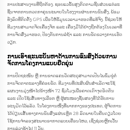
ການປະສານງານທີ່ຖືກຕ້ອງ. ຊອບແວຂັ້ນສູງຕິດຕາມຊິ້ນສ່ວນແຕ່ລະ
ຊິ້ນຈາກການກວດກາຄຸນນະພາບໃນໂຮງງານຜ່ານການຂົນສົ່ງ, ພ້ອມ
ທັງລົດທີ່ຕິດຕັ້ງ GPS ເພື່ອໃຫ້ຂໍ້ມູນເວລາມາຮອດທີ່ແທ້ຈິງ. ນີ້ຊ່ວຍໃຫ້
ທີມງານສາມາດຈັດເຄື່ອງຈັກ ແລະ ເຄື່ອງມືໄດ້ຢ່າງຖືກຕ້ອງໃນເວລາທີ່
ການຈັດສົ່ງມາຮອດ, ປ້ອງກັນການລໍຖ້າ ແລະ ການຂັດຂວາງການເຮັດ
ວຽກ.
ການເອົາຊະນະບັນຫາດ້ານການຂົນສົ່ງດ້ວຍການ
ຈັດການໂຄງການແບບຍືດຍຸ່ນ
ການປິດຖະໜົນ ຫຼື ການຂາດແຄນວັດສະດຸສາມາດເປັນໄພຂົ່ມຂູ່ຕໍ່
ການຈັດຕາຕະລາງທີ່ຄ່ອຍຂັດ. ທີມງານທີ່ປະສົບຜົນສຳເລັດຈະໃຊ້
ແຜນງານມຸ່ງໜ້າໄປຂ້າງໜ້າ 72 ຊົ່ວໂມງເພື່ອຄາດເດົາຈຸດອັດຕັນ
ແລະ ເປີດໃຊ້ເສັ້ນທາງເລືອກ ຫຼື ຜູ້ສະໜອງຊັ້ນສອງທີ່ໄດ້ຮັບການ
ອະນຸມັດໄວ້ແລ້ວ. ໃນໂຄງການໜຶ່ງທີ່ພາກກາງຂອງປະເທດ, ຜູ້ຈັດການ
ໄດ້ປ່ຽນເສັ້ນທາງການຂົນສົ່ງແຜ່ນເຫຼັກ 28 ລົດພາຍໃນຄືນດຽວໂດຍ
ໃຊ້ການຈຳລອງສະພາບອາກາດແບບເຄື່ອນໄຫວ, ເຊິ່ງຊ່ວຍຫຼີກເວັ້ນ
ການລ່ວງຊ້າໄປ 11 ວັນ.