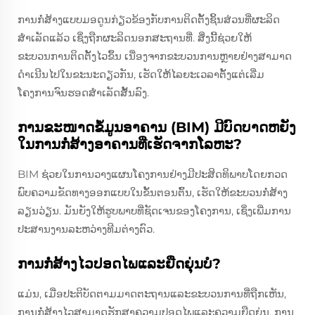
ການກໍ່ສ້າງແບບມອດູນກ່ຽວຂ້ອງກັບການຕິດຕັ້ງຊິ້ນສ່ວນທີ່ຜະລິດ
ສຳເລັດແລ້ວ ເຊິ່ງຖືກຜະລິດນອກສະຖານທີ່. ສິ່ງນີ້ຊ່ວຍໃຫ້
ຂະບວນການຕິດຕັ້ງໄວຂຶ້ນ ເນື່ອງຈາກຂະບວນການຫຼາຍຢ່າງສາມາດ
ດຳເນີນໄປໃນຂະນະດຽວກັນ, ເຮັດໃຫ້ໄລຍະເວລາຕັ້ງແຕ່ເລີ່ມ
ໂຄງການຈົນຮອດສຳເລັດສັ້ນລົງ.
ການຂະໜາດຂໍ້ມູນອາຄານ (BIM) ມີບົດບາດຫຍັງ
ໃນການກໍ່ສ້າງອາຄານທີ່ເຮັດຈາກໂລຫະ?
BIM ຊ່ວຍໃນການວາງແຜນໂຄງການຢ່າງມີປະສິດທິພາບໂດຍກວດ
ພົບຄວາມຂັດທາງອອກແບບໃນຂັ້ນຕອນຕົ້ນ, ເຮັດໃຫ້ຂະບວນກໍ່ສ້າງ
ລຽນວ່ຽນ. ມັນຍັງໃຫ້ຮູບພາບທີ່ຊັດເຈນຂອງໂຄງການ, ເຊິ່ງເພີ່ມການ
ປະສານງານລະຫວ່າງທີມຕ່າງຕົວ.
ການກໍ່ສ້າງໄວປອດໄພແລະຍືດຍຸ່ນບໍ?
ແມ່ນ, ເມື່ອປະຕິບັດຕາມມາດຕະຖານແລະຂະບວນການທີ່ຖືກເຫັນ,
ການກໍ່ສ້າງໄວສາມາດຮັກສາຄວາມປອດໄພແລະຄວາມຍືດຍຸ່ນ. ການ