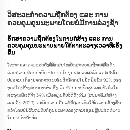
ວິສະວະກຳຄວາມຖືກຕ້ອງ ແລະ ການ
ຄວບຄຸມຄຸນນະພາບໂດຍບໍ່ມີການລ່ວງຊ້າ
ຮັກສາຄວາມຖືກຕ້ອງໃນການກໍ່ສ້າງ ແລະ ການ
ຄວບຄຸມຄຸນນະພາບພາຍໃຕ້ຕາຕະລາງເວລາທີ່ເຮັງ
ຂຶ້ນ
ໂຄງການອາຄານລວດຕັ້ງທີ່ທັດສະໄໝຮັກສາຄວາມຖືກແທ້ທີ່ແທັ່ງ
ດ້ວຍຄວາມຜ່ອນກຳນົດ ±1mm ໃນທຸກຂະບວນຜະລິດແລະປະສົມ
ປະສານ. ເຄື່ອງມາດຕາງເເບບອົບຕິກອັດຕະໂນມັດຢືນຢັນ 92% ຂອງ
ຈຸດຕໍ່ໂຄງສ້າງກ່ອນການຈັດສົ່ງ, ລົດຜ່ອນການປັບຮູບເເທດທີ່ເກີດໃນ
ສະຖານທີ່ເເທ້ຈິງ 34% ເມື່ອທຽບກັບວິທີດັ້ງເດີມ (ສະມາຄົມກໍ່ສ້າງ
ລວດຕັ້ງ, 2023). ລະດັບຄວາມຖືກແທ້ນີ້ຊ່ວຍເຮັດໃຫ້ເວລາກໍ່ສ້າງສັ້ນ
ກວ່າໂດຍບໍ່ມີຜົນກະທົບຕໍ່ຄຸນນະພາບຂອງການເຊື່ອມຫຼືປະສິດທິພາບ
ໃນການຮັບນ້ຳໜັກ.