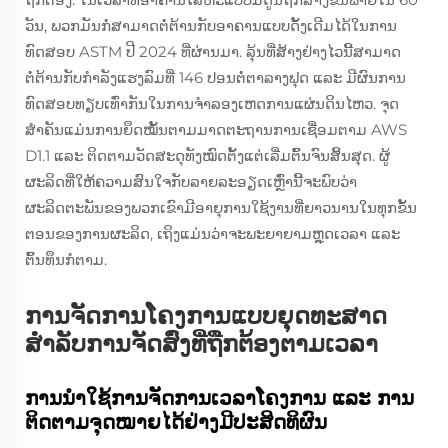
ວັນ, ພວກມັນກໍ່ສາມາດຕໍ່ຕ້ານກັບອາຄານແບບດັ້ງເດີມໄດ້ໃນການ
ທົດສອບ ASTM ປີ 2024 ທີ່ຜ່ານມາ. ລຸ້ນທີ່ສ້າງຢ່າງໄວນີ້ສາມາດ
ຕໍ່ຕ້ານກັບກຳລັງແຮງລົມທີ່ 146 ປອນຕໍ່ຕາລາງຟຸດ ແລະ ມີຜົນການ
ທົດສອບທຽບເທົ່າກັນໃນການຈຳລອງເຫດການແຜ່ນດິນໄຫວ. ຈຸດ
ສຳຄັນແມ່ນການຍຶດໝັ້ນຕາມມາດຕະຖານການເຊື່ອມຕາມ AWS
D1.1 ແລະ ຕິດຕາມວັດສະດຸທັງໝົດຕັ້ງແຕ່ເລີ່ມຕົ້ນຈົນສິ້ນສຸດ. ຜູ້
ຜະລິດທີ່ໃຫ້ຄວາມສົນໃຈກັບລາຍລະອຽດເຫຼົ່ານີ້ຈະພົບວ່າ
ຜະລິດຕະພັນຂອງພວກເຂົາມີອາຍຸການໃຊ້ງານທີ່ຍາວນານໃນທຸກຂັ້ນ
ຕອນຂອງການຜະລິດ, ເຖິງແມ່ນວ່າຈະພະຍາຍາມຫຼຸດເວລາ ແລະ
ຕົ້ນທຶນກໍຕາມ.
ການຈັດການໂຄງການແບບຍຸດທະສາດ
ສຳລັບການຈັດສົ່ງທີ່ຖືກຕ້ອງຕາມເວລາ
ການນຳໃຊ້ການຈັດການເວລາໂຄງການ ແລະ ການ
ຕິດຕາມຈຸດໝາຍໄດ້ຢ່າງມີປະສິດທິຜົນ