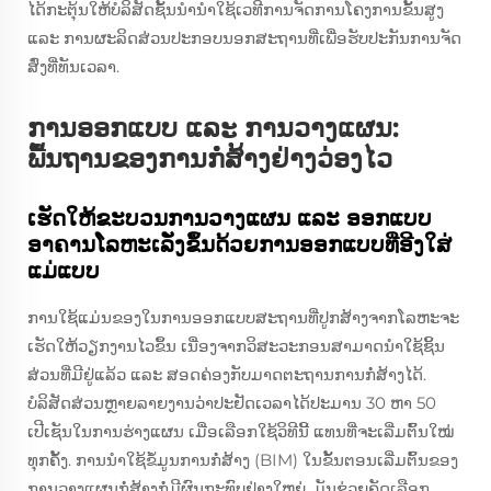
ໄດ້ກະຕຸ້ນໃຫ້ບໍລິສັດຊັ້ນນຳນຳໃຊ້ເວທີການຈັດການໂຄງການຂັ້ນສູງ
ແລະ ການຜະລິດສ່ວນປະກອບນອກສະຖານທີ່ເພື່ອຮັບປະກັນການຈັດ
ສົ່ງທີ່ທັນເວລາ.
ການອອກແບບ ແລະ ການວາງແຜນ:
ພື້ນຖານຂອງການກໍ່ສ້າງຢ່າງວ່ອງໄວ
ເຮັດໃຫ້ຂະບວນການວາງແຜນ ແລະ ອອກແບບ
ອາຄານໂລຫະເລັ່ງຂຶ້ນດ້ວຍການອອກແບບທີ່ອີງໃສ່
ແມ່ແບບ
ການໃຊ້ແມ່ນຂອງໃນການອອກແບບສະຖານທີ່ປູກສ້າງຈາກໂລຫະຈະ
ເຮັດໃຫ້ວຽກງານໄວຂຶ້ນ ເນື່ອງຈາກວິສະວະກອນສາມາດນຳໃຊ້ຊິ້ນ
ສ່ວນທີ່ມີຢູ່ແລ້ວ ແລະ ສອດຄ່ອງກັບມາດຕະຖານການກໍ່ສ້າງໄດ້.
ບໍລິສັດສ່ວນຫຼາຍລາຍງານວ່າປະຢັດເວລາໄດ້ປະມານ 30 ຫາ 50
ເປີເຊັນໃນການຮ່າງແຜນ ເມື່ອເລືອກໃຊ້ວິທີນີ້ ແທນທີ່ຈະເລີ່ມຕົ້ນໃໝ່
ທຸກຄັ້ງ. ການນຳໃຊ້ຂໍ້ມູນການກໍ່ສ້າງ (BIM) ໃນຂັ້ນຕອນເລີ່ມຕົ້ນຂອງ
ການວາງແຜນກໍ່ສ້າງກໍ່ມີຜົນກະທົບຢ່າງໃຫຍ່. ມັນຊ່ວຍຄັດເລືອກ