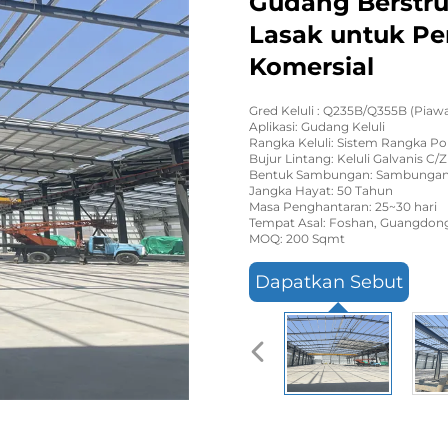
Gudang Berstru
Lasak untuk Pe
Komersial
Gred Keluli : Q235B/Q355B (Piaw
Aplikasi: Gudang Keluli
Rangka Keluli: Sistem Rangka Por
Bujur Lintang: Keluli Galvanis C/Z
Bentuk Sambungan: Sambungan
Jangka Hayat: 50 Tahun
Masa Penghantaran: 25~30 hari
Tempat Asal: Foshan, Guangdong
MOQ: 200 Sqmt
Dapatkan Sebut
Harga