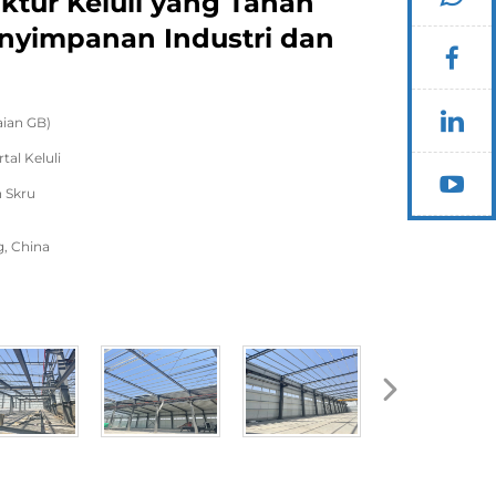
ktur Keluli yang Tahan
nyimpanan Industri dan
aian GB)
tal Keluli
 Skru
, China