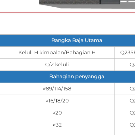
Rangka Baja Utama
Keluli H kimpalan/Bahagian H
Q235
C/Z keluli
Q
Bahagian penyangga
∅89/114/158
Q
∅16/18/20
Q
∅20
Q
∅32
Q