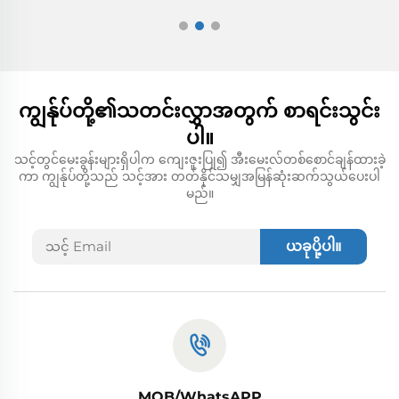
ကျွန်ုပ်တို့၏သတင်းလွှာအတွက် စာရင်းသွင်း
ပါ။
သင့်တွင်မေးခွန်းများရှိပါက ကျေးဇူးပြု၍ အီးမေးလ်တစ်စောင်ချန်ထားခဲ့
ကာ ကျွန်ုပ်တို့သည် သင့်အား တတ်နိုင်သမျှအမြန်ဆုံးဆက်သွယ်ပေးပါ
မည်။
ယခုပို့ပါ။
MOB/WhatsAPP