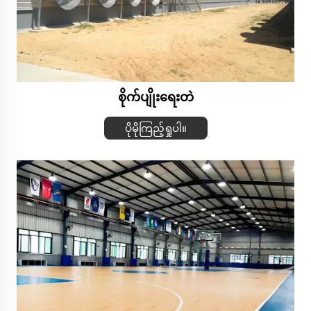
စိုက်ပျိုးရေးတဲ
ပိုမိုကြည့်ရှုပါ။