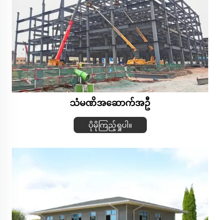
သံမဏိအဆောက်အဦ
ပိုမိုကြည့်ရှုပါ။