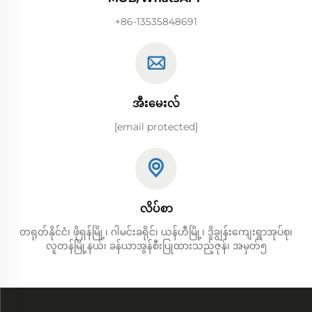
+86-13535848691
အီးမေးလ်
[email protected]
လိပ်စာ
တရုတ်နိုင်ငံ၊ ဖိုရှန်မြို့၊ ဂါမင်းခရိုင်၊ ယန်ဟီမြို့၊ ဒွိချွန်းကျေးရွာအုပ်စု၊
လူတန်မြို့နယ်၊ ခန်ယာအွန်စီးပြုထားသည့်ဇုန်၊ အမှတ်၅