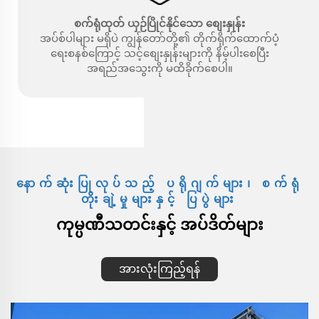
စက်ရုံထုတ် ယှဉ်ပြိုင်နိုင်သော စျေးနှုန်း
အပ်စ်ပါများ မရှိပဲ ကျွန်တော်တို့၏ တိုက်ရိုက်ထောက်ပံ့
ရေးစနစ်ကြောင့် သင့်စျေးနှုန်းများကို နိမ့်ပါးစေပြီး
အရည်အသွေးကို မထိခိုက်စေပါ။
နောက်ဆုံးပြုလုပ်သည့် ပရိုဂျက်များ၊ စက်ရုံ
တိုးချဲ့မှုများနှင့် ပြပွဲများ
ကုမ္ပဏီသတင်းနှင့် အပ်ဒိတ်များ
အားလုံးကြည့်ရန်