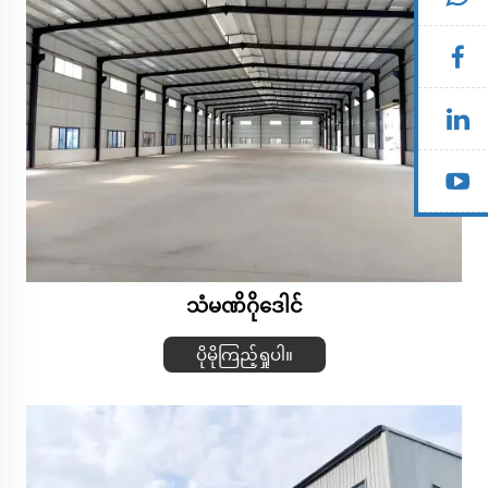
သံမဏိဂိုဒေါင်
ပိုမိုကြည့်ရှုပါ။