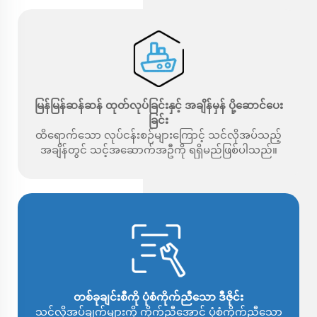
မြန်မြန်ဆန်ဆန် ထုတ်လုပ်ခြင်းနှင့် အချိန်မှန် ပို့ဆောင်ပေး
ခြင်း
ထိရောက်သော လုပ်ငန်းစဉ်များကြောင့် သင်လိုအပ်သည့်
အချိန်တွင် သင့်အဆောက်အဦကို ရရှိမည်ဖြစ်ပါသည်။
တစ်ခုချင်းစီကို ပုံစံကိုက်ညီသော ဒီဇိုင်း
သင့်လိုအပ်ချက်များကို ကိုက်ညီအောင် ပုံစံကိုက်ညီသော