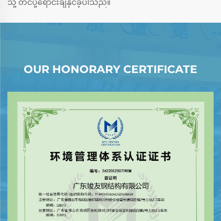
သို့ တင်ပို့ရောင်းချနိုင်ခဲ့ပါသည်။
OUR HONORARY CERTIFICATE