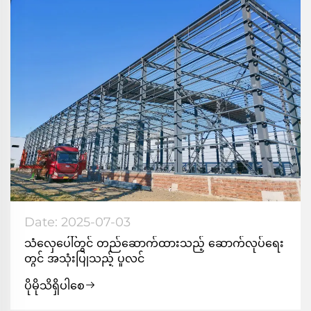
Date: 2025-07-03
သံလှေပေါ်တွင် တည်ဆောက်ထားသည့် ဆောက်လုပ်ရေး
တွင် အသုံးပြုသည့် ပူလင်
ပိုမိုသိရှိပါစေ