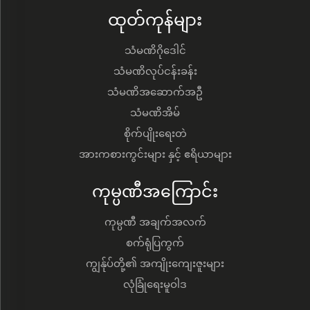
ထုတ်ကုန်များ
သံမဏိဂိုဒေါင်
သံမဏိလုပ်ငန်းခန်း
သံမဏိအဆောက်အဦ
သံမဏိအိမ်
စိုက်ပျိုးရေးတဲ
အားကစားကွင်းများ နှင့် ဧရိယာများ
ကုမ္ပဏီအကြောင်း
ကုမ္ပဏီ အချက်အလက်
စက်ရုံပြကွက်
ကျွန်ုပ်တို့၏ အကျိုးကျေးဇူးများ
လုံခြုံရေးမူဝါဒ