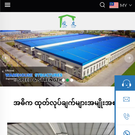
MY
အဓိက ထုတ်လုပ်ချက်များအမျိုးအစား