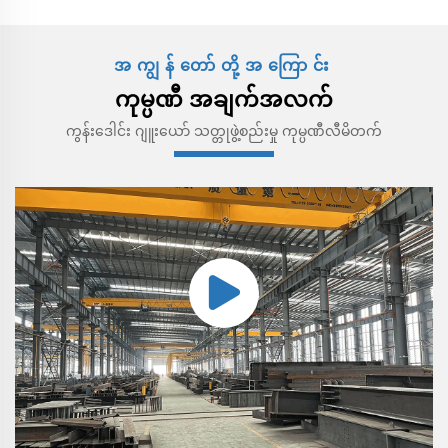
အကျွန်တော်တို့အကြောင်း
ကုမ္ပဏီ အချက်အလက်
ကွန်းဒေါင်း ဂျူးယော် သတ္တုဖွဲ့စည်းမှု ကုမ္ပဏီလီမိတက်