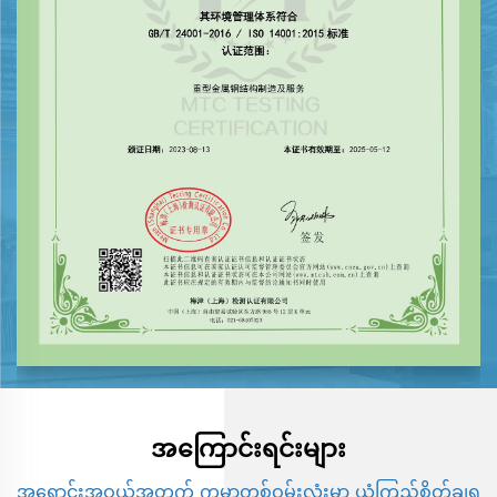
အကြောင်းရင်းများ
အရောင်းအဝယ်အတွက် ကမ္ဘာတစ်ဝှမ်းလုံးမှာ ယုံကြည်စိတ်ချရ