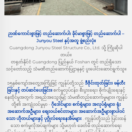
ဉာဏ်ကောင်းစွာဖြင့် တည်ဆောက်ပါ၊ ခိုင်မာစွာဖြင့် တည်ဆောက်ပါ –
Junyou Steel နှင့်အတူ
ဖွဲ့စည်းပုံ။
Guangdong Junyou Steel Structure Co., Ltd. သို့ ကြိုဆိုပါ
တယ်။
တရုတ်နိုင်ငံ Guangdong ပြည်နယ် Foshan တွင် တည်ရှိသော
သင့်တော်သည့် သံမဏိတည်ဆောက်ပြဌာနနှင့် ပူးပေါင်းဆောင်ရွက်သူ။
၁၅နှစ်ကျော်အတွေ့အကြုံဖြင့် ကျွန်ုပ်တို့သည်
ဒီဇိုင်းထုတ်ခြင်း၊ ဖန်တီး
ခြင်းနှင့် တပ်ဆင်ပေးခြင်း။
စက်မှုလုပ်ငန်း၊ စီးပွားရေး၊ စိုက်ပျိုးရေးနှင့်
နေထိုင်မှုအတွက် အရည်အသွေးမြင့် သံမဏိတည်ဆောက်မှုများ။ ကျွန်ုပ်
တို့၏ အကျုံးဝင်မှုမှာ -
ဂိုဒေါင်များ၊ စက်ရုံများ၊ အလုပ်ရုံများ၊ ရုံး
အဆောက်အဦများ၊ စျေးဝယ်စင်တာများ၊ အဆောက်အဦများစွာပါဝင်
သော ဟိုတယ်များနှင့် ပုဂ္ဂိုလ်ရေးနေအိမ်များ
. ကျွန်ုပ်တို့သည် ပြင်းထန်
သော စက်မှုလိုအပ်ချက်များ သို့မဟုတ် ခေတ်မီ တည်ဆောက်ရေး