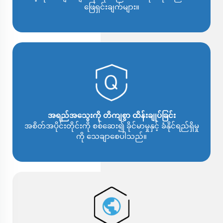
ဖြေရှင်းချက်များ။
အရည်အသွေးကို တိကျစွာ ထိန်းချုပ်ခြင်း
အစိတ်အပိုင်းတိုင်းကို စစ်ဆေး၍ ခိုင်မာမှုနှင့် ခံနိုင်ရည်ရှိမှု
ကို သေချာစေပါသည်။