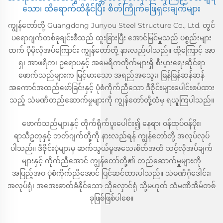
သော၊ ထိရောက်ထိနိုင်ပြီး စိတ်ကြိုက်ဖြေရှင်းချက်များ
ကျွန်တော်တို့ Guangdong Junyou Steel Structure Co., Ltd. တွင်
ပရောဂျက်တစ်ခုချင်းစီသည် ထူးခြားပြီး အောင်မြင်မှုသည် ပစ္စည်းများ
ထက် ပိုမိုလိုအပ်ကြောင်း ကျွန်တော်တို့ နားလည်ပါသည်။ ထို့ကြောင့် အာ
ရှ၊ အာဖရိက၊ ဥရောပနှင့် အမေရိကတိုက်များရှိ စီးပွားရေးဆိုင်ရာ
ဖောက်သည်များက မြင့်မားသော အရည်အသွေး၊ မြန်မြန်ဆန်ဆန်
အကောင်အထည်ဖော်ခြင်းနှင့် ပုံစံကိုက်ညီသော ဒီဇိုင်းများပေါင်းစပ်ထား
သည့် သံမဏိတည်ဆောက်မှုများကို ကျွန်တော်တို့ထံမှ ရယူကြပါသည်။
ဖောက်သည်များနှင့် တိုက်ရိုက်ပူးပေါင်း၍ နေရာ၊ ဝန်ထုပ်ဝန်ပိုး၊
ရာသီဥတုနှင့် ဘတ်ဂျက်တို့ကို နားလည်ရန် ကျွန်တော်တို့ အလုပ်လုပ်
ပါသည်။ ဒီဇိုင်းပုံများမှ ဆက်သွယ်မှုအသေးစိတ်အထိ သင့်လိုအပ်ချက်
များနှင့် ကိုက်ညီအောင် ကျွန်တော်တို့၏ တည်ဆောက်မှုများကို
အပြည့်အဝ ပုံစံကိုက်ညီအောင် ပြင်ဆင်ထားပါသည်။ သံမဏိဂိုဒေါင်း၊
အလုပ်ရုံ၊ အအေးဓာတ်ခံနိုင်သော သိုလှောင်ရုံ သို့မဟုတ် သံမဏိအိမ်တစ်
ခုဖြစ်ဖြစ်ပါစေ။