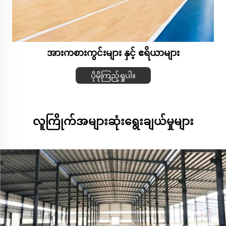
အားကစားကွင်းများ နှင့် ဧရိယာများ
ပိုမိုကြည့်ရှုပါ။
လူကြိုက်အများဆုံးရွေးချယ်မှုများ