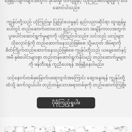
ဖြေရှင်းချက်များအတွက် ခိုင်မာမှု၊ တိကျမှုနှင့် ယုံကြည်စိတ်ချရမှုကို ပေး
ဆောင်ပါသည်။
ကျွန်ုပ်တို့သည် ယုံကြည်မှု၊ ပြုပြင်ပေးမှုနှင့် နည်းပညာဆိုင်ရာ ထူးချွန်မှု
ပေါ်တွင် တည်ဆောက်ထားသော ရှည်လျားသော အချိန်ကာလအတွက်
ပူးပေါင်းဆောင်ရွက်မှုများကို ယုံကြည်ပါသည်။ သင်သည် ယာဉ်များ
သိုလှောင်ရုံကို တည်ဆောက်နေသည်ဖြစ်စေ သို့မဟုတ် အိမ်ရာကို
စိတ်ကြိုက်တည်ဆောက်နေသည်ဖြစ်စေ ကျွန်ုပ်တို့သည် ယနေ့ခေတ်နှင့်
အမီ နှစ်ပေါင်းများစွာ တည်တန်ဆောင်ရွက်နိုင်မည့် တည်ဆောက်မှုများ
ကို ဖန်တီးရန် ကူညီပေးရန် အမြဲရှိနေပါမည်။
သင့်နောက်တစ်ခုမြောက်ပရောဂျက်အကြောင်း ဆွေးနွေးရန် ကျွန်ုပ်တို့
ထံသို့ ဆက်သွယ်ပါ။ တည်တန့်သောအရာတစ်ခုကို တည်ဆောက်ကြစို့။
ပိုမိုကြည့်ရှုပါ။