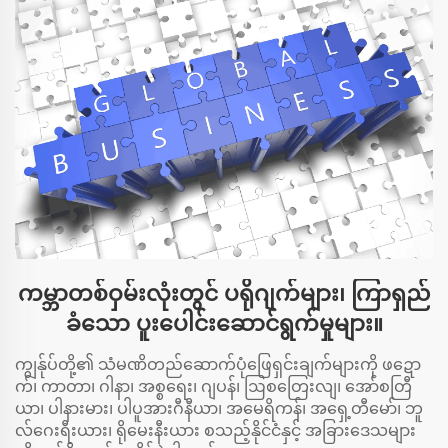
ကမ္ဘာတစ်ဝှမ်းလုံးတွင် ပရိုဂျက်များ၊ ကြာရှည်
ခံသော ပူးပေါင်းဆောင်ရွက်မှုများ။
ကျွန်ုပ်တို့၏ သံမဏိတည်ဆောက်ပုံဖြေရှင်းချက်များကို ဖဍော
က်၊ ကာတာ၊ ဂါနာ၊ အစ္စရေး၊ ဂျပန်၊ ဩစတြေးလျ၊ အော်စတြီ
ယာ၊ ပါနားမား၊ ပါပူအားဂီနီယာ၊ အမေရိကန်၊ အရှေ့တီမော်၊ ဘူ
လ်ဂေးရီးယား၊ ရိုမေးနီးယား စသည့်နိုင်ငံနှင့် အခြားဒေသများ