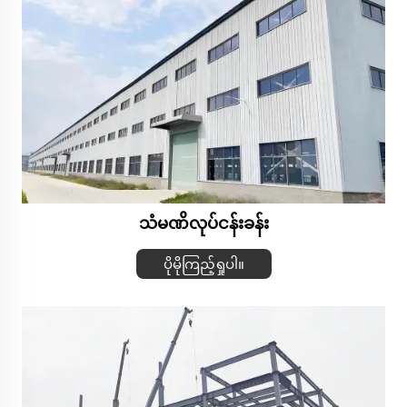
သံမဏိလုပ်ငန်းခန်း
ပိုမိုကြည့်ရှုပါ။