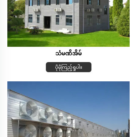
သံမဏိအိမ်
ပိုမိုကြည့်ရှုပါ။