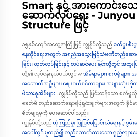
Smart နှင့် အားကောင်းသ
ဆောက်လုပ်ရေး - Junyou
Structure ဖြင့်
၁၅နှစ်ကျော်အတွေ့အကြုံဖြင့် ကျွန်ုပ်တို့သည်
စက်မှု၊ စီးပွ
နေထိုင်ရေးအတွက် အရည်အသွေးမြင့်သံမဏိတည်ဆောက်မှုမ
ခြင်း၊ ထုတ်လုပ်ခြင်းနှင့် တပ်ဆင်ပေးခြင်းတို့တွင် အထူ
တို့၏ လုပ်ငန်းနယ်ပယ်တွင် w
အိမ်ရာများ၊ စက်ရုံများ၊ အလု
အဆောက်အဦများ၊ စျေးဝယ်စင်တာများ၊ အများဆုံးဟိုတယ
မိသားစုအိမ်များ
. ကျွန်ုပ်တို့သည် ပြင်းထန်သော စက်မှုလ
ခေတ်မီ တည်ဆောက်ရေးဖြေရှင်းချက်များအတွက် ခိုင်မာမှု
စိတ်ချရမှုကို ပေးဆောင်ပါသည်။
ကျွန်ုပ်တို့သည်
ယုံကြည်မှု၊ ပြုပြင်ပြောင်းလဲရေးနှင့် စွမ်
အပေါ်တွင် မူတည်၍ တည်ဆောက်ထားသော ရှည်လျားသော