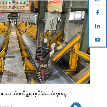
သော သံမဏိဖွဲ့စည်းပိုင်းထုတ်လုပ်သူ