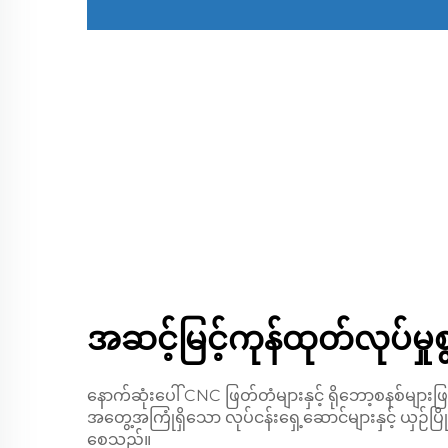
အဆင့်မြင့်ကုန်ထုတ်လုပ်မှု
နောက်ဆုံးပေါ် CNC ဖြတ်တံများနှင့် ရိုဘော့စနစ်များဖြင
အတွေ့အကြုံရှိသော လုပ်ငန်းရှေ့ဆောင်များနှင့် ယှဉ်ပြိ
စေသည်။