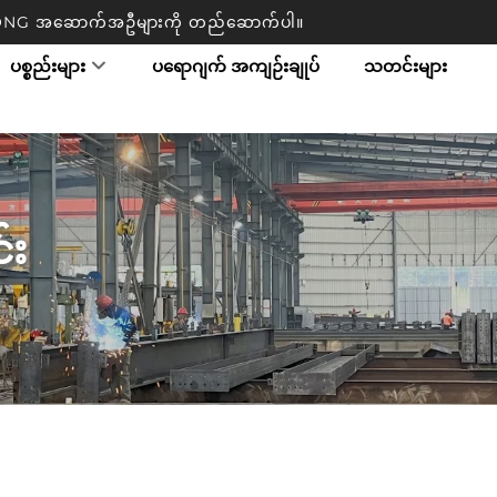
TRONG အဆောက်အဦများကို တည်ဆောက်ပါ။
ပစ္စည်းများ
ပရောဂျက် အကျဉ်းချုပ်
သတင်းများ
်း