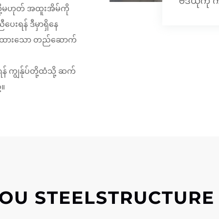
ဗီဒီယိုကို
့မဟုတ် အထူးအိမ်ကို
ေးရန် ဒီမှာရှိနေ
ောက်ထားသော တည်ဆောက်
ျွန်ုပ်တို့ထံသို့ ဆက်
့။
YOU STEELSTRUCTURE