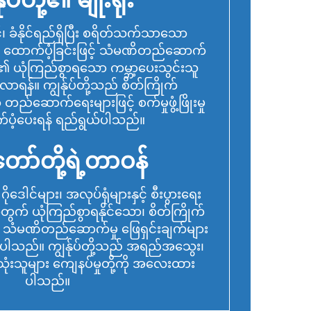
 ခံနိုင်ရည်ရှိပြီး စရိတ်သက်သာသော
ထောက်ပံ့ခြင်းဖြင့် သံမဏိတည်ဆောက်
ား၏ ယုံကြည်စွာရသော ကမ္ဘာ့ပေးသွင်းသူ
ာရန်။ ကျွန်ုပ်တို့သည် စိတ်ကြိုက်
်ဆောက်ရေးများဖြင့် စက်မှုဖွံ့ဖြိုးမှု
်ပံ့ပေးရန် ရည်ရွယ်ပါသည်။
တော်တို့ရဲ့တာဝန်
ာ ဂိုဒေါင်များ၊ အလုပ်ရုံများနှင့် စီးပွားရေး
 ယုံကြည်စွာရနိုင်သော၊ စိတ်ကြိုက်
သံမဏိတည်ဆောက်မှု ဖြေရှင်းချက်များ
်ပါသည်။ ကျွန်ုပ်တို့သည် အရည်အသွေး၊
းသုံးသူများ ကျေနပ်မှုတို့ကို အလေးထား
ပါသည်။