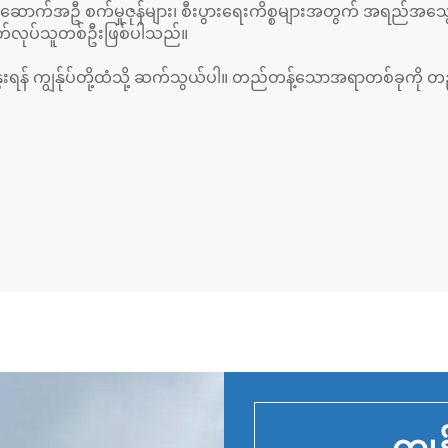
ာက်အဦ စက်မှုဇုန်များ၊ စီးပွားရေးကိစ္စများအတွက် အရည်အသွေးမ
ုတ်လုပ်သူတစ်ဦးဖြစ်ပါသည်။
ရန် ကျွန်ုပ်တို့ထံသို့ ဆက်သွယ်ပါ။ တည်တန့်သောအရာတစ်ခုကို တ
ကျွန်