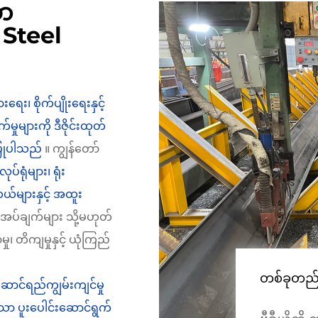
ော
 Steel
ားရေး၊ စိုက်ပျိုးရေးနှင့်
ျားကို ဒီဇိုင်းထုတ်
းပြုပါသည်
။ ကျွန်တော်
ပ်ရုံများ၊ ရုံး
်များနှင့် အထူး
ိုအပ်ချက်များ သို့မဟုတ်
၊ တိကျမှုနှင့် ယုံကြည်
တစ်ခုတည်း
းဆောင်ရည်ကျွမ်းကျင်မှု
 ပူးပေါင်းဆောင်ရွက်