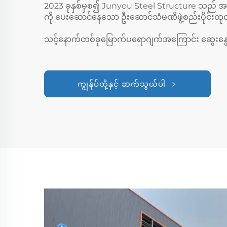
2023 ခုနှစ်မှစ၍ Junyou Steel Structure သည် အဆေ
ကို ပေးဆောင်နေသော ဦးဆောင်သံမဏိဖွဲ့စည်းပိုင်းထ
သင့်နောက်တစ်ခုမြောက်ပရောဂျက်အကြောင်း ဆွေးနွေး
ကျွန်ုပ်တို့နှင့် ဆက်သွယ်ပါ