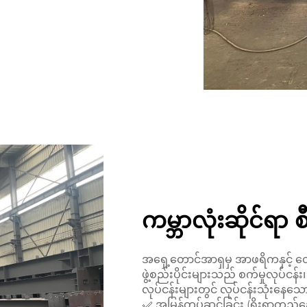
ကမ္ဘာလုံးဆိုင်ရာ 
အရှေ့တောင်အာရှမှ အာဖရိကနှင့် 
ဖွဲ့စည်းပိုင်းများသည် စက်မှုလုပ်ငန်း
လုပ်ငန်းများတွင် လုပ်ငန်းသုံးန
✅ အမြန်တပ်ဆင်ခြင်း (ရိုးရာတည်ဆ