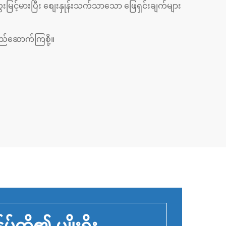
ြင့်မားပြီး စျေးနှုန်းသက်သာသော ဖြေရှင်းချက်များ
ည်ဆောက်ကြစို့။
ုပ်တို့၏ မျိုးရိုး