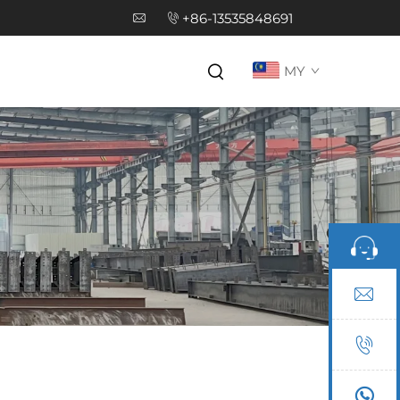
+86-13535848691
MY