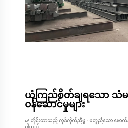
ယုံကြည်စိတ်ချရသော 
ဝန်ဆောင်မှုများ
✅ တိုင်းတာသည့် ကုဒ်ကိုက်ညီမှု - မတူညီသော ဖ
ပါသည်