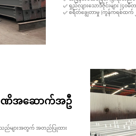
✅ ရှည်လျားသောဒီဇိုင်းများ (၄၀
✅ စရိတ်ချွေတာမှု (ကွန်ကရစ်ထက် 
သံမဏိအဆောက်အဦ
ောက်သည်များအတွက် အတည်ပြုထား