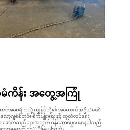
စီမံကိန်း အတွေ့အကြုံ
တောင်အမေရိကသို့ ကျွန်ုပ်တို့၏ အဆောက်အဦသံမဏိ
၊ လော့ဂျစ်စ်တစ်၊ စိုက်ပျိုးရေးနှင့် ထုတ်လုပ်ရေး
ေသော ဖောက်သည်များအတွက် ဝန်ဆောင်မှုပေးနေပါသည်-
ောက်မှုထက် ၃၀% ပိုမြန်ပါသည်)