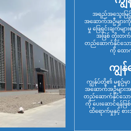
အရည်အသွေးမြင့်၊
အဆောက်အဦများကို 
မှု ဖြေရှင်းချက်မျ
အဖြစ် တိုးတက်လ
တည်ဆောက်နိုင်သော တည
ကို ထောက
ကျွန်
ကျွန်ုပ်တို့၏ မစ္စဥ်မှ
အဆောက်အဦများအတွက်
တည်ဆောက်နိုင်သော 
ကို ပေးဆောင်ရန်ဖြစ
ထိရောက်မှုနှင့် စာ