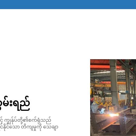
စွမ်းရည်
့် ကျွန်ုပ်တို့၏စက်ရုံသည်
ုင်နိုင်သော တိကျမှုကို သေချာ