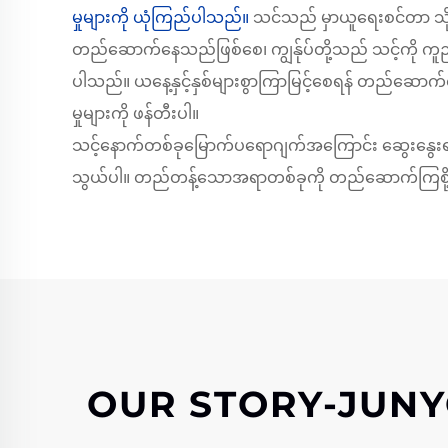
မှုများကို ယုံကြည်ပါသည်။
သင်သည် မှာယူရေးစင်တာ သို
တည်ဆောက်နေသည်ဖြစ်စေ၊ ကျွန်ုပ်တို့သည် သင့်ကို ကူညီပ
ပါသည်။ ယနေ့နှင့်နှစ်များစွာကြာမြင့်စေရန် တည်ဆ
မှုများကို ဖန်တီးပါ။
သင့်နောက်တစ်ခုမြောက်ပရောဂျက်အကြောင်း ဆွေးနွေးရန် က
သွယ်ပါ။ တည်တန့်သောအရာတစ်ခုကို တည်ဆောက်ကြစို
OUR STORY-JUN