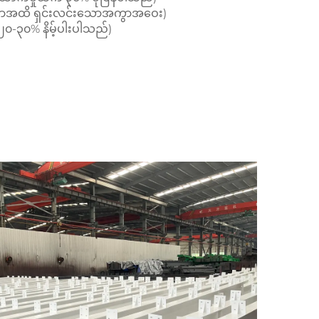
မီတာအထိ ရှင်းလင်းသောအကွာအဝေး)
၂၀-၃၀% နိမ့်ပါးပါသည်)