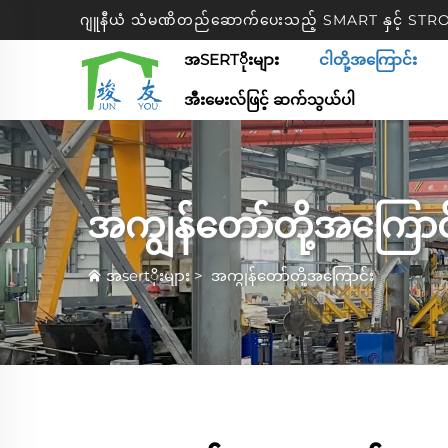
ဂျူနီယံ သံမဏိတည်ဆောက်ပေးသည့် SMART နှင့် S
အSERTိုးများ
ငါတို့အကြောင်း
အီးမေးလ်ဖြင့် ဆက်သွယ်ပါ
အကျွန်တော်တို့အကြောင
အsertိုးများ
>
အကျွန်တော်တို့အကြောင်း