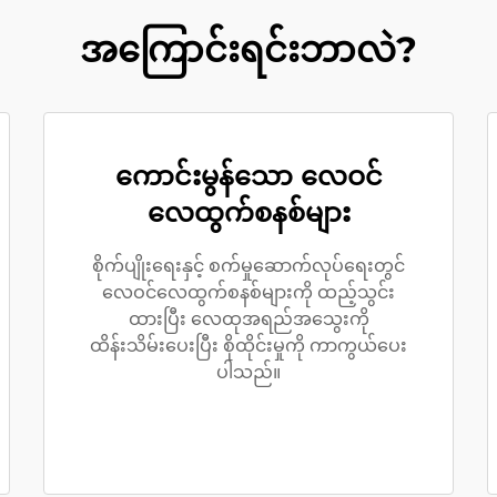
အကြောင်းရင်းဘာလဲ?
ကောင်းမွန်သော လေဝင်
လေထွက်စနစ်များ
စိုက်ပျိုးရေးနှင့် စက်မှုဆောက်လုပ်ရေးတွင်
လေဝင်လေထွက်စနစ်များကို ထည့်သွင်း
ထားပြီး လေထုအရည်အသွေးကို
ထိန်းသိမ်းပေးပြီး စိုထိုင်းမှုကို ကာကွယ်ပေး
ပါသည်။