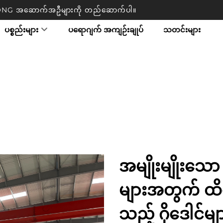
TRONG အဆောက်အဦများကို တည်ဆောက်ပါ။
ပစ္စည်းများ
ပရောဂျက် အကျဉ်းချုပ်
သတင်းများ
အမျိုးမျိုးသေ
များအတွက် ထိရ
သည့် ဂိုဒေါင်မျ