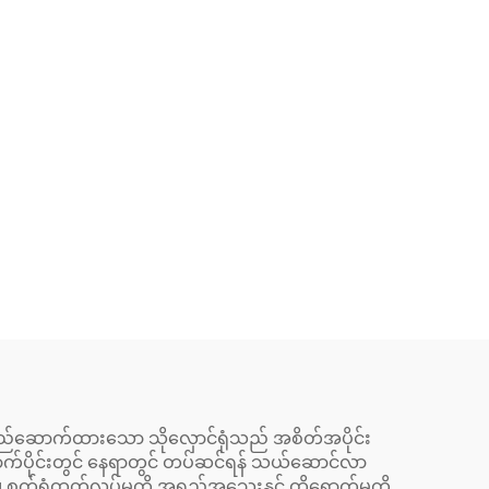
တည်ဆောက်ထားသော သိုလှောင်ရုံသည် အစိတ်အပိုင်း
း နောက်ပိုင်းတွင် နေရာတွင် တပ်ဆင်ရန် သယ်ဆောင်လာ
်ရုံထုတ်လုပ်မှုကို အရည်အသွေးနှင့် ထိရောက်မှုကို