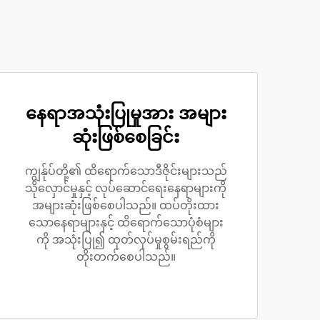
နေရာအသုံးပြုမှုအား အများ
ဆုံးဖြစ်စေခြင်း
ကျွန်ုပ်တို့၏ ထိရောက်သောဒီဇိုင်းများသည်
သိုလှောင်မှုနှင့် လုပ်ဆောင်ရေးနေရာများကို
အများဆုံးဖြစ်စေပါသည်။ ထပ်တိုးထား
သောနေရာများနှင့် ထိရောက်သောပုံစံများ
ကို အသုံးပြု၍ ထုတ်လုပ်မှုစွမ်းရည်ကို
တိုးတက်စေပါသည်။