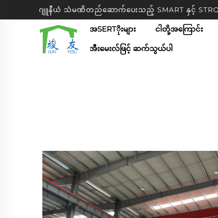
ဂျူနီယံ သံမဏိတည်ဆောက်ပေးသည့် SMART နှင့် S
အSERTိုးများ
ငါတို့အကြောင်း
အီးမေးလ်ဖြင့် ဆက်သွယ်ပါ