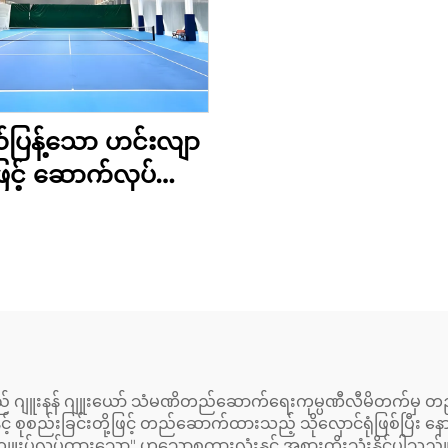
ပြန့်သော ဟင်းလျာ
ဖြင့် ဆောက်လုပ်ထား
 သံမဏိတည်ဆောက်
မှု တင်းနစ်ကွင်း
တည်ဆောက်မှု
းသည် ဂျူးနန် ဂျူးယော် သံမဏိတည်ဆောက်ရေးကုမ္ပဏီလီမိတက်မှ 
နှင့် စုစည်းခြင်းတို့ဖြင့် တည်ဆောက်ထားသည့် သိုလှောင်ရုံဖြစ်ပြီ
လုပ်ထားသော" ဟူသောစကားလုံးနှင့် အစားထိုးသုံးနိုင်ပါသည်။ စက