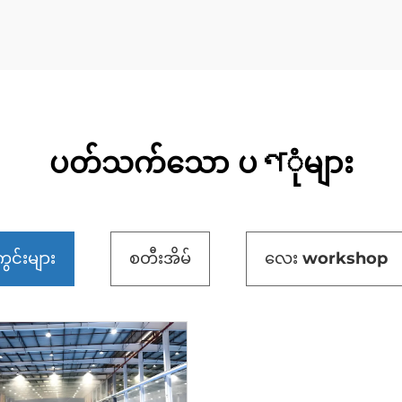
ပတ်သက်သော ပণုံများ
ွင်းများ
စတီးအိမ်
လေး workshop