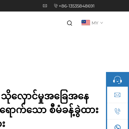
+86-13535848691
MY
ာ သိုလှောင်မှုအခြေအနေ
ောက်သော စီမံခန့်ခွဲထား
ား