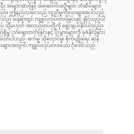
း အများအားဖြင့် အဆောက်အဦများ၊ တံဆိပ်များ၊
းပါသည်။ ဤနည်းလမ်းသည် တူညီမှုကိုသေချာစေပါသည်-
 (နေရာတွင် ကျူးပ်လုပ်ထားခြင်းနှင့် နှိုင်းယှဉ်ပါ
ပ် သို့မဟုတ် အလယ်ထပ်တို့ကို ရွေးချယ်နိုင်ပါသည်။
ံချေးတက်ခြင်းနှင့် ပိုးမွှားများကို ခုခံနိုင်ခြင်း)
သည်- စက်မှု သိုလှောင်မှု၊ စိုက်ပျိုးရေး ဆန်
လုပ်ငန်းများအတွက် ကျူးပ်လုပ်ထားသော ဂိုဒေါင်သည်