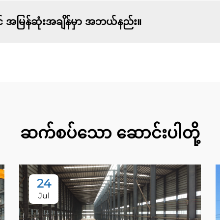
် အမြန်ဆုံးအချိန်မှာ အဘယ်နည်း။
ဆက်စပ်သော ဆောင်းပါတို့
24
Jul