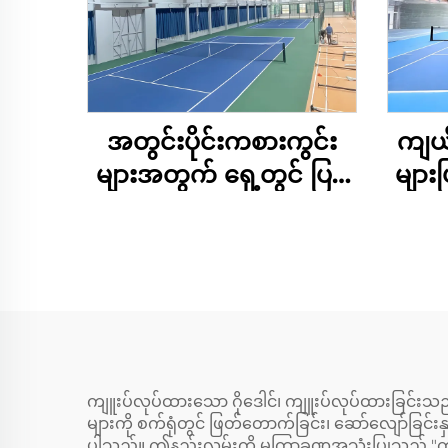
အတွင်းပိုင်းကစားကွင်း
ကျယ်
များအတွက် ရှေ့တွင် ပြင်
များ
ပြီးသား သံမဏိ
သည့်
တည်ဆောက်မှု တင်းနစ်
ကွင်း
ကျူးပ်လုပ်ထားသော ဂိုဒေါင်၊ ကျူးပ်လုပ်ထားခြင်
များကို စက်ရုံတွင် ဖြတ်တောက်ခြင်း၊ ဆော်လျော်ခြင်း
ပါသည်။ ဤနည်းလမ်းကို မကြာခဏအသုံးပြုသည့် "ကျူးပ်