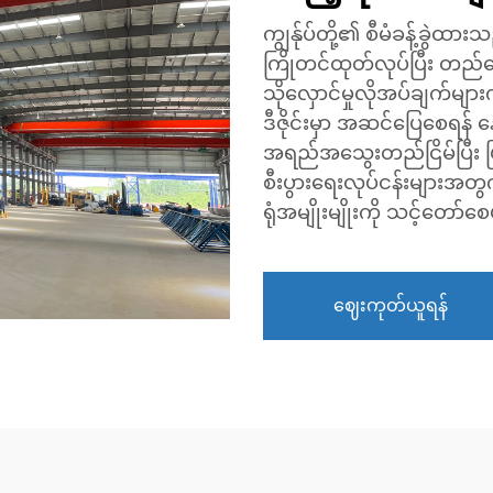
ကျွန်ုပ်တို့၏ စီမံခန့်ခွဲထား
ကြိုတင်ထုတ်လုပ်ပြီး တည်ဆ
သိုလှောင်မှုလိုအပ်ချက်မျ
ဒီဇိုင်းမှာ အဆင်ပြေစေရန်
အရည်အသွေးတည်ငြိမ်ပြီး ပြုပ
စီးပွားရေးလုပ်ငန်းများအတွက
ရုံအမျိုးမျိုးကို သင့်တော်
ဈေးကုတ်ယူရန်