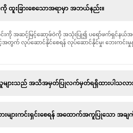
်းကို ထူးခြားစေသောအရာမှာ အဘယ်နည်း။
းကို အဆင့်မြင့်ဆော့ဖ်ဝဲကို အသုံးပြု၍ ပရော်ဖက်ရှင်နယ်
့်အတွက် လုပ်ဆောင်နိုင်စေရန် လုပ်ဆောင်နိုင်မှု၊ ဘေးကင်းမှုန
ျားသည် အသိအမှတ်ပြုလက်မှတ်ရရှိထားပါသလာ
ားများကင်းရှင်းစေရန် အထောက်အကူပြုသော အချက