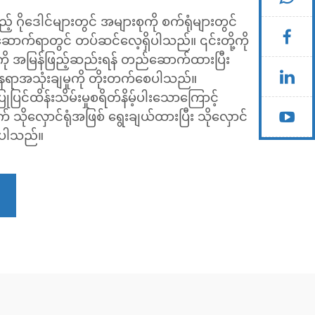
သည့် ဂိုဒေါင်များတွင် အများစုကို စက်ရုံများတွင်
ောက်ရာတွင် တပ်ဆင်လေ့ရှိပါသည်။ ၎င်းတို့ကို
ားကို အမြန်ဖြည့်ဆည်းရန် တည်ဆောက်ထားပြီး
 နေရာအသုံးချမှုကို တိုးတက်စေပါသည်။
ြင်ထိန်းသိမ်းမှုစရိတ်နိမ့်ပါးသောကြောင့်
် သိုလှောင်ရုံအဖြစ် ရွေးချယ်ထားပြီး သိုလှောင်
စေပါသည်။