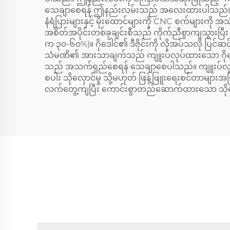
သေချာစေရန် ဤနည်းလမ်းသည် အလေးထားပါသည်။ ကျူးပ
နံရံပြားများနှင့် မိုးထောင်များကို CNC စက်မျ
အစိတ်အပိုင်းတစ်ခုချင်းစီသည် ကိုက်ညီစွာကျသွားပြီး 
က ၃၀-၆၀%)။ ဂိုဒေါင်၏ ဒီဇိုင်းကို လိုအပ်သလို ပြင်
သံမဏိ၏ အားသာချက်သည် ကျူးပ်လုပ်ထားသော ဂိုဒေါင်သည် အလ
သည် အသက်ရှည်စေရန် သေချာစေပါသည်။ ကျူးပ်လုပ်ထားသ
စပါး သိုလှောင်မှု သို့မဟုတ် ဖြန့်ဖြူးရေးစင်တာများအဖ
လက်တွေ့ကျပြီး ကောင်းစွာတည်ဆောက်ထားသော သိုလှေ