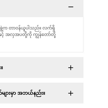
အဖွဲ့က တာဝန်ယူပါသည်။ လက်ရှိ
ှင့် အလှအပတို့ကို ကျွန်တော်တို့
း။
်များမှာ အဘယ်နည်း။