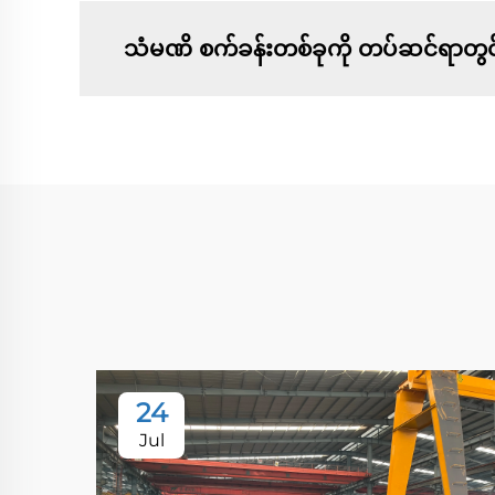
သံမဏိ စက်ခန်းတစ်ခုကို တပ်ဆင်ရာတွင
24
Jul