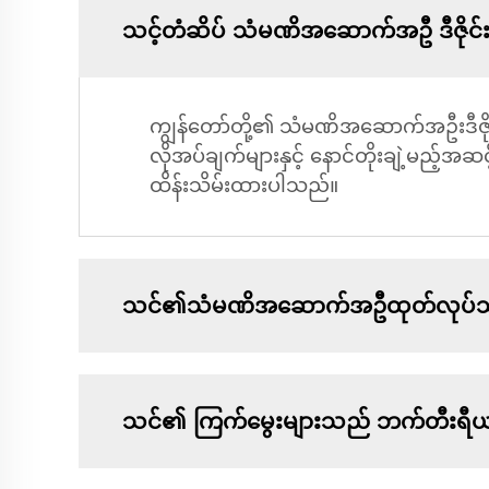
သင့်တံဆိပ် သံမဏိအဆောက်အဦ ဒီဇိုင
ကျွန်တော်တို့၏ သံမဏိအဆောက်အဦးဒီဇိုင်
လိုအပ်ချက်များနှင့် နောင်တိုးချဲ့မည့်အဆင
ထိန်းသိမ်းထားပါသည်။
သင်၏သံမဏိအဆောက်အဦထုတ်လုပ်သူမ
သင်၏ ကြက်မွေးများသည် ဘက်တီးရီယ