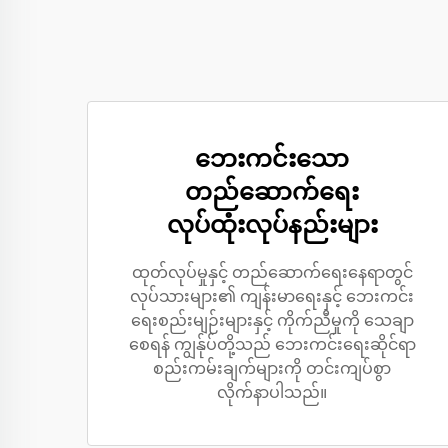
ဘေးကင်းသော
တည်ဆောက်ရေး
လုပ်ထုံးလုပ်နည်းများ
ထုတ်လုပ်မှုနှင့် တည်ဆောက်ရေးနေရာတွင်
လုပ်သားများ၏ ကျန်းမာရေးနှင့် ဘေးကင်း
ရေးစည်းမျဉ်းများနှင့် ကိုက်ညီမှုကို သေချာ
စေရန် ကျွန်ုပ်တို့သည် ဘေးကင်းရေးဆိုင်ရာ
စည်းကမ်းချက်များကို တင်းကျပ်စွာ
လိုက်နာပါသည်။