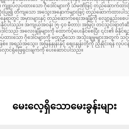
်လုပ်ထားသော ဂိုဒေါင်များကို သံမဏိဖြင့် တည်ဆောက်ထားပြီ
ားကို အသုံးပြု၍ တိကျသော အသွေးအနှောက်များဖြင့် တည်ဆောက်ထာ
နေရာတွင် အမှားများနှင့် တည်ဆောက်ရေးအချိန်ကို လျော့နည်းစေပါသည်
ဆင်နိုင်ပါသည်။ အကျယ်အဝန်း (၅-၄၀ မီတာ)၊ အမြင့်၊ တင်သွင်းရာတံဆိ
ေးချိန်များကို ထောက်ပံ့ပေးနိုင်စေပြီး ၎င်း၏ ခံနိုင်ရည်ရှိမှု (သ
ော ဂိုဒေါင်များကို မတူညီသော အသုံးချမှုများအတွက် သင့်တော်ပါ
ြစ်။ အရည်အသွေး၊ အမြန်နှုန်းနှင့် စျေးနှုန်းတို့ကို ညှိနှိုင်းရန် 
ာင်ရုံဖြေရှင်းချက်ကို ပေးဆောင်ပါသည်။
မေးလေ့ရှိသောမေးခွန်းများ