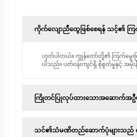
ကိုက်လျောညီထွေဖြစ်စေရန် သင့်၏ ကြက်
ဟုတ်ပါတယ်။ ကျွန်တော်တို့၏ ကြက်မွေးမြူ
ပါသည်။ ပတ်ဝန်းကျင်ရှိ စိုစွတ်မှုနှင့် အ
ကြိုတင်ပြုလုပ်ထားသောအဆောက်အဦမ
သင်၏သံမဏိတည်ဆောက်ပုံများသည် ငလျ