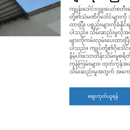
ကျုန်းဒေါင်းဂျူးယော်စတီ
တို့၏သံမဏိဂိုဒေါင်များက
ထားပြီး ပစ္စည်းများကိုခံ
ပါသည်။ သိမ်းဆည်းမှုလိုအပ်
များကိုကမ်းလှမ်းပေးထားပြီး မီး၊ 
ပါသည်။ ကျုပ်တို့၏ဂိုဒေ
နိမ့်ပါးသောထိန်းသိမ်းမှုစ
ကုန်ကြမ်းများ၊ ထုတ်ကုန်အဆ
သိမ်းဆည်းမှုအတွက် အကော
ဈေးကုတ်ယူရန်