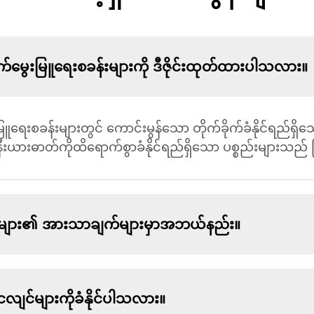
မွေးမြူရေးစခန်းများကို ဒီဇိုင်းထုတ်ထားပါသလား။
ရေးစခန်းများတွင် ကောင်းမွန်သော တိုက်ခိုက်ခံနိုင်ရည်ရှိ
မိုးနီးယားဓာတ်ကိုထိရောက်စွာခံနိုင်ရည်ရှိသော ပစ္စည်းများသည
ျား၏ အားသာချက်များမှာအဘယ်နည်း။
င်များကိုခံနိုင်ပါသလား။