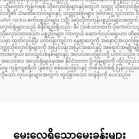
ု့မဟုတ် ကွန်ကရစ် သိုလှောင်ရုံများနှင့်မတူဘဲ သတ္တု သိုလှောင်ရုံမျာ
၎င်းတို့၏ သံမဏိဘောင်များနှင့် သတ္တုအဖုံးများ (ဓါတ်ငွေ့သွင်းထ
let racks၊ စက်ပစ္စည်းများ (သို့) အပုံလိုက်ကုန်ပစ္စည်းများအတွက် 
င်ရုံများသည် ခံနိုင်ရည်ရှိသည်- မီး (သစ်သားထက် ပိုကောင်းသည်) ၊ 
ိသည်၊ သိုလှောင်ထားသော ပစ္စည်းများ ကာကွယ် ဆောက်လုပ်ရေးဟာ ထိ
ြင်ပမှာ ထုတ်လုပ်ပြီး ပတ်ဝန်းကျင်က နေရာတွေကို အနှောင့်အယှက
ိုလှောင်ရုံများကို အပြင်ပန်းအပြင်အဆင်နှင့် အရောင်အမျိုးမျိုးဖြ
အကာအကွယ်၊ လေသွင်းစနစ်များနှင့် အလင်းပေးခြင်းတို့ ပါဝင်သည်။ အ
းစား အလုပ်ရုံများမှအစ နိုင်ငံတကာ ပို့ကုန်များကို ကိုင်တွယ်သည
ှု ကုန်ကျစရိတ် (နှစ်စဉ် စစ်ဆေးခြင်းနှင့် တစ်ခါတစ်ရံ ပြန်လည်ဆေ
် လိုသော လုပ်ငန်းများအတွက် ထူးခြားသော တန်ဖိုးကို ပေးသည်။
မေးလေ့ရှိသောမေးခွန်းများ