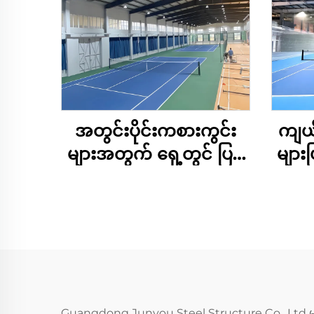
အတွင်းပိုင်းကစားကွင်း
ကျယ်
များအတွက် ရှေ့တွင် ပြင်
များ
ပြီးသား သံမဏိ
သည့်
တည်ဆောက်မှု တင်းနစ်
ကွင်း
Guangdong Junyou Steel Structure Co., Ltd မှ