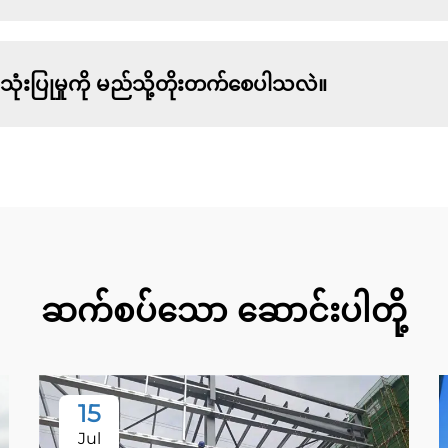
အသုံးပြုမှုကို မည်သို့တိုးတက်စေပါသလဲ။
ဆက်စပ်သော ဆောင်းပါတို့
15
Jul