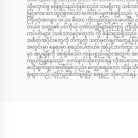
သိုလှောင်မှု ဖြေရှင်းနည်းဖြစ်သည်။ သမရိုးကျ သစ်သား သိ
မြင့်မားသော ထူးခြားသော ပေါင်းစပ်မှုတစ်ခုရှိသည်- 
ကြီးတဲ့အလျား (၈-၃၀ မီတာ) ကိုလည်းပြုလုပ်ပေးပြီး pal
တယ်။ သတ္တု၏ ပင်ကိုယ် ဂုဏ်သတ္တိများကြောင့် ဤသိုလှော
ကပ်ပါးများ (သစ်သားနှင့်မတူဘဲ) ကို ခံနိုင်ရည်ရှ
အစိတ်အပိုင်းတွေကို တိကျတဲ့ သတ်မှတ်ချက်တွေနဲ့ ပ
အတွင်းမှာ နေရာမှာ စုစည်းပါတယ်။ အပြင်ဘက်တွင် သတ္တုသ
မှာ အပူချိန်ကို အာရုံခံသော ကုန်ပစ္စည်းများအတွက် 
ကျယ်ပြန့်နေသည်- လက်နက်သိုလှောင်ရန် လိုအပ်သော အသေ
ဗဟိုချက်များအထိဖြစ်သည်။ လျှော့စျေးသော ထိန်းသိမ်းမ
ရုံများသည် ယုံကြည်စိတ်ချရပြီး ရေရှည် သိုလှောင်ရန