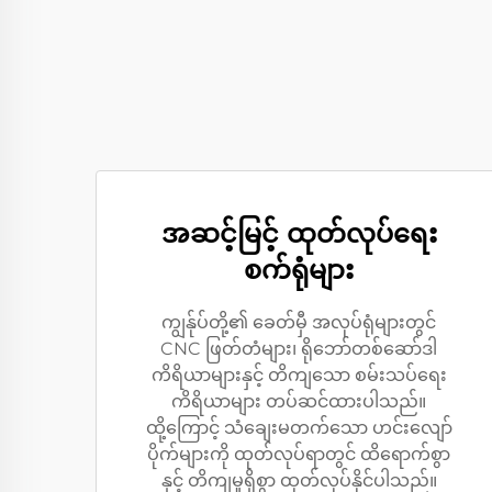
အဆင့်မြင့် ထုတ်လုပ်ရေး
စက်ရုံများ
ကျွန်ုပ်တို့၏ ခေတ်မှီ အလုပ်ရုံများတွင်
CNC ဖြတ်တံများ၊ ရိုဘော်တစ်ဆော်ဒါ
ကိရိယာများနှင့် တိကျသော စမ်းသပ်ရေး
ကိရိယာများ တပ်ဆင်ထားပါသည်။
ထို့ကြောင့် သံချေးမတက်သော ဟင်းလျော်
ပိုက်များကို ထုတ်လုပ်ရာတွင် ထိရောက်စွာ
နှင့် တိကျမှုရှိစွာ ထုတ်လုပ်နိုင်ပါသည်။