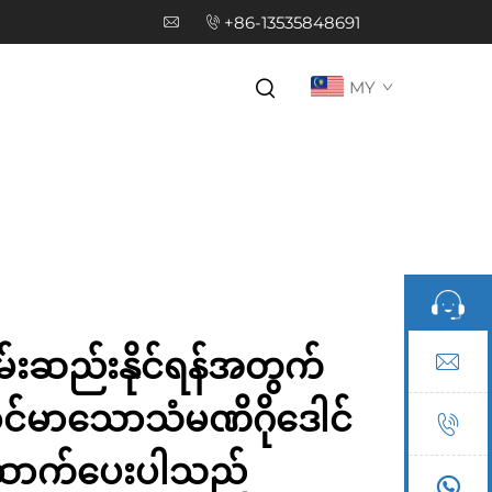
+86-13535848691
MY
်းဆည်းနိုင်ရန်အတွက်
ိုင်မာသောသံမဏိဂိုဒေါင်
ဆောက်ပေးပါသည်