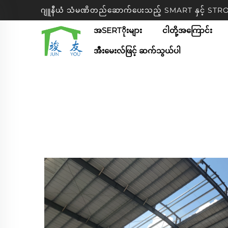
ဂျူနီယံ သံမဏိတည်ဆောက်ပေးသည့် SMART နှင့် S
အSERTိုးများ
ငါတို့အကြောင်း
အီးမေးလ်ဖြင့် ဆက်သွယ်ပါ