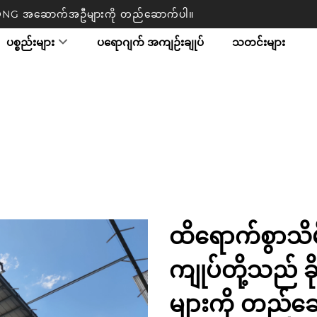
TRONG အဆောက်အဦများကို တည်ဆောက်ပါ။
ပစ္စည်းများ
ပရောဂျက် အကျဉ်းချုပ်
သတင်းများ
ထိရောက်စွာသိမ
ကျုပ်တို့သည် ခ
များကို တည်