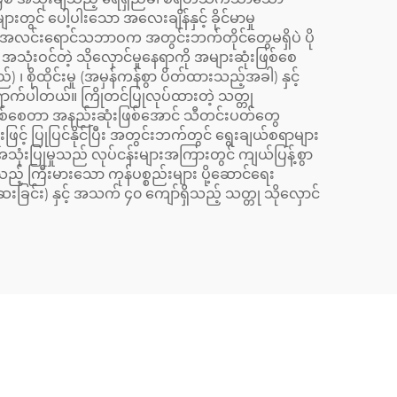
းတွင် ပေါ့ပါးသော အလေးချိန်နှင့် ခိုင်မာမှု
ား ဒီအလင်းရောင်သဘာဝက အတွင်းဘက်တိုင်တွေမရှိပဲ ပို
အသုံးဝင်တဲ့ သိုလှောင်မှုနေရာကို အများဆုံးဖြစ်စေ
စိုထိုင်းမှု (အမှန်ကန်စွာ ပိတ်ထားသည့်အခါ) နှင့်
ရောက်ပါတယ်။ ကြိုတင်ပြုလုပ်ထားတဲ့ သတ္တု
်ဖြစ်စေတာ အနည်းဆုံးဖြစ်အောင် သီတင်းပတ်တွေ
င့် ပြုပြင်နိုင်ပြီး အတွင်းဘက်တွင် ရွေးချယ်စရာများ
သုံးပြုမှုသည် လုပ်ငန်းများအကြားတွင် ကျယ်ပြန့်စွာ
့် ကြီးမားသော ကုန်ပစ္စည်းများ ပို့ဆောင်ရေး
းခြင်း) နှင့် အသက် ၄၀ ကျော်ရှိသည့် သတ္တု သိုလှောင်