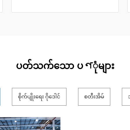
ပတ်သက်သော ပণုံများ
စိုက်ပျိုးရေး ဂိုဒေါင်
စတီးအိမ်