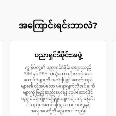
အကြောင်းရင်းဘာလဲ?
ပညာရှင်ဒီဇိုင်းအဖွဲ့
ကျွန်ုပ်တို့၏ ပညာရှင်ဒီဇိုင်းနာများသည်
BIM နှင့် FEA ကဲ့သို့သော တိုးတက်သော
ဆော့ဖ်ဝဲများကို အသုံးပြု၍ ဖောက်သည်
များ၏ လိုအပ်သော ပရောဂျက်လိုအပ်ချက်
များကို ဖြည့်ဆည်းပေးရန် လုပ်ဆောင်နိုင်
မည့် စိတ်ကြိုက်ဖြေရှင်းချက်များကို ဖန်တီး
ပါသည်။ အဆင်ပြေမှု၊ ဘေးကင်းမှုနှင့်
အလှအပတို့ကို စဉ်းစားပါသည်။