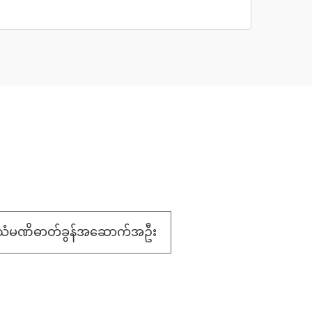
သံမဏိဓာတ်ခွန်အဆောက်အဦး