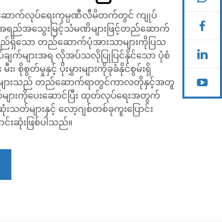
းဆောက်လုပ်ရေးကုမ္ပဏီလီမိတက်တွင် ကျုပ်
ို အရည်အသွေးမြင့်သံမဏိများဖြင့်တည်ဆောက်
နိုင်ရည်ရှိသော တည်ဆောက်ပုံအားသာများကိုပြသ
ချက်များအရ လိုအပ်သလိုပြုပြင်နိုင်သော ပုံစံ
စိုစွတ်မှုနှင့် ပိုးမွှားများကိုခုခံနိုင်စွမ်းရှိ
ါင်များသည် တည်ဆောက်ရာတွင်ကာလတိုနှင့်အတူ
ရိတ်များကိုပေးဆောင်ပြီး ထုတ်လုပ်ရေးအတွက်
ုံးသတ်များနှင့် လော့ဂျစ်တစ်ခုကူးပြောင်း
င်းဆုံးဖြစ်ပါသည်။