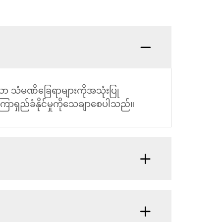
သော သံမဏိခြေရာများကိုအသုံးပြု
် ကြာရှည်ခံနိုင်မှုကိုသေချာစေပါသည်။