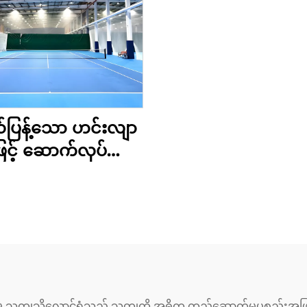
ပြန့်သော ဟင်းလျာ
ဖြင့် ဆောက်လုပ်ထား
 သံမဏိတည်ဆောက်
မှု တင်းနစ်ကွင်း
တည်ဆောက်မှု
 သတ္တုသိုလှောင်ရုံသည် သတ္တုကို အဓိက တည်ဆောက်မှုပစ္စည်းအ