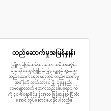
တည်ဆောက်မှုအမြန်နှုန်း
ကြိုတင်ပြင်ဆင်ထားသော အစိတ်အပိုင်း
များကို အသုံးပြုခြင်းဖြင့် ကျွန်ုပ်တို့သည်
တည်ဆောက်ရေးနေရာတွင် တည်ဆောက်မှု
အချိန်ကို သက်သာစေပြီး ပုံမှန်နည်း
လမ်းများထက် ဖောက်သည်၏ပရောဂျက်
ကို ၄၀-၆၀ရာခိုင်နှုန်းအထိ မြန်ဆန်စွာ ပြီးစီး
အောင် လုပ်ဆောင်ပေးနိုင်ပါသည်။