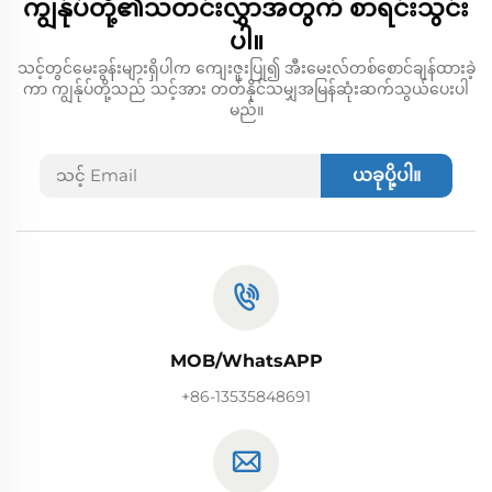
ကျွန်ုပ်တို့၏သတင်းလွှာအတွက် စာရင်းသွင်း
ပါ။
သင့်တွင်မေးခွန်းများရှိပါက ကျေးဇူးပြု၍ အီးမေးလ်တစ်စောင်ချန်ထားခဲ့
ကာ ကျွန်ုပ်တို့သည် သင့်အား တတ်နိုင်သမျှအမြန်ဆုံးဆက်သွယ်ပေးပါ
မည်။
ယခုပို့ပါ။
MOB/WhatsAPP
+86-13535848691