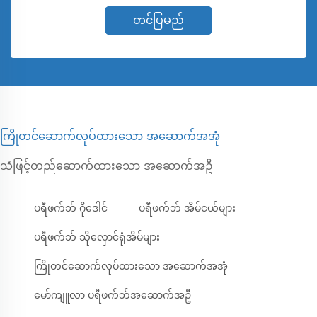
တင်ပြမည်
ကြိုတင်ဆောက်လုပ်ထားသော အဆောက်အအုံ
သံဖြင့်တည်ဆောက်ထားသော အဆောက်အဦ
ပရီဖက်ဘ် ဂိုဒေါင်
ပရီဖက်ဘ် အိမ်ငယ်များ
ပရီဖက်ဘ် သိုလှောင်ရုံအိမ်များ
ကြိုတင်ဆောက်လုပ်ထားသော အဆောက်အအုံ
မော်ကျူလာ ပရီဖက်ဘ်အဆောက်အဦ