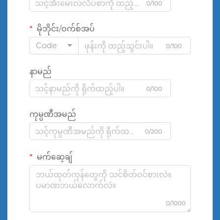
0/100
မိုဘိုင်း/ဝက်စ်အပ်
Code
0/100
နာမည်
0/100
ကုမ္ပဏီအမည်
0/200
မက်ဆေ့ချ်
0/1000