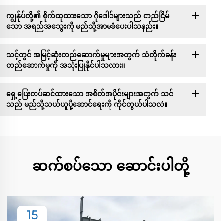
ကျွန်ုပ်တို့၏ စိုက်ထုထားသော ဂိုဒေါင်များသည် တည်ငြိမ်
သော အရည်အသွေးကို မည်သို့အာမခံပေးပါသနည်း။
သင့်တွင် အမြင့်ဆုံးတည်ဆောက်မှုများအတွက် သံတိုက်ခန်း
တည်ဆောက်မှုကို အသုံးပြုနိုင်ပါသလား။
ရှေ့ပြေးတပ်ဆင်ထားသော အစိတ်အပိုင်းများအတွက် သင်
သည် မည်သို့သယ်ယူပို့ဆောင်ရေးကို ကိုင်တွယ်ပါသလဲ။
ဆက်စပ်သော ဆောင်းပါတို့
15