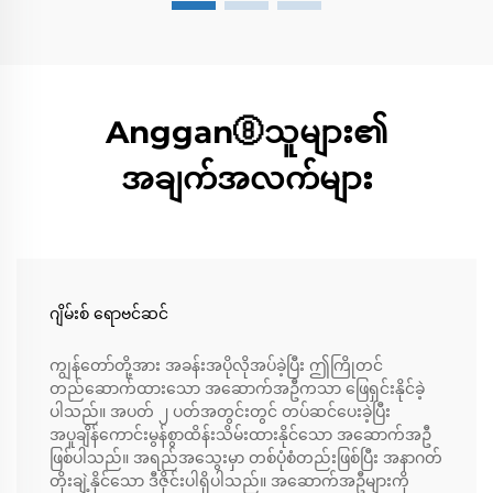
Anggan⑧သူများ၏
အချက်အလက်များ
ဂျိမ်းစ် ရောဗင်ဆင်
ကျွန်တော်တို့အား အခန်းအပိုလိုအပ်ခဲ့ပြီး ဤကြိုတင်
တည်ဆောက်ထားသော အဆောက်အဦကသာ ဖြေရှင်းနိုင်ခဲ့
ပါသည်။ အပတ် ၂ ပတ်အတွင်းတွင် တပ်ဆင်ပေးခဲ့ပြီး
အပူချိန်ကောင်းမွန်စွာထိန်းသိမ်းထားနိုင်သော အဆောက်အဦ
ဖြစ်ပါသည်။ အရည်အသွေးမှာ တစ်ပုံစံတည်းဖြစ်ပြီး အနာဂတ်
တိုးချဲ့နိုင်သော ဒီဇိုင်းပါရှိပါသည်။ အဆောက်အဦများကို