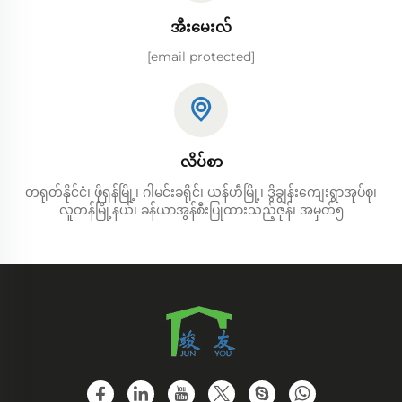
အီးမေးလ်
[email protected]
လိပ်စာ
တရုတ်နိုင်ငံ၊ ဖိုရှန်မြို့၊ ဂါမင်းခရိုင်၊ ယန်ဟီမြို့၊ ဒွိချွန်းကျေးရွာအုပ်စု၊
လူတန်မြို့နယ်၊ ခန်ယာအွန်စီးပြုထားသည့်ဇုန်၊ အမှတ်၅