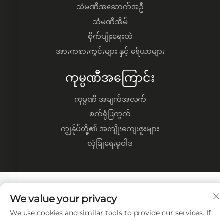
သံမဏိအဆောက်အဦ
သံမဏိအိမ်
စိုက်ပျိုးရေးတဲ
အားကစားကွင်းများ နှင့် ဧရိယာများ
ကုမ္ပဏီအကြောင်း
ကုမ္ပဏီ အချက်အလက်
စက်ရုံပြကွက်
ကျွန်ုပ်တို့၏ အကျိုးကျေးဇူးများ
လုံခြုံရေးမူဝါဒ
We value your privacy
We use cookies and similar tools to provide our services. If