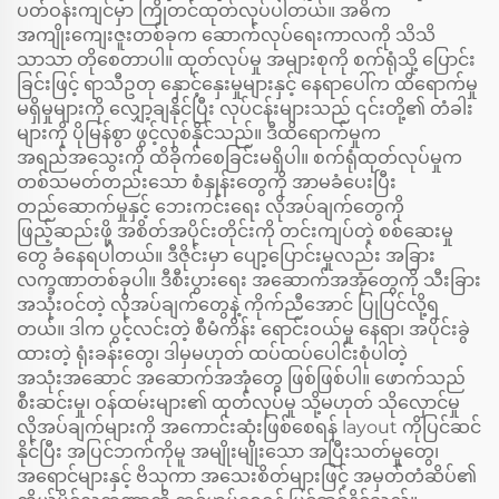
ပတ်ဝန်းကျင်မှာ ကြိုတင်ထုတ်လုပ်ပါတယ်။ အဓိက
အကျိုးကျေးဇူးတစ်ခုက ဆောက်လုပ်ရေးကာလကို သိသိ
သာသာ တိုစေတာပါ။ ထုတ်လုပ်မှု အများစုကို စက်ရုံသို့ ပြောင်း
ခြင်းဖြင့် ရာသီဥတု နှောင့်နှေးမှုများနှင့် နေရာပေါ်က ထိရောက်မှု
မရှိမှုများကို လျှော့ချနိုင်ပြီး လုပ်ငန်းများသည် ၎င်းတို့၏ တံခါး
များကို ပိုမြန်စွာ ဖွင့်လှစ်နိုင်သည်။ ဒီထိရောက်မှုက
အရည်အသွေးကို ထိခိုက်စေခြင်းမရှိပါ။ စက်ရုံထုတ်လုပ်မှုက
တစ်သမတ်တည်းသော စံနှုန်းတွေကို အာမခံပေးပြီး
တည်ဆောက်မှုနှင့် ဘေးကင်းရေး လိုအပ်ချက်တွေကို
ဖြည့်ဆည်းဖို့ အစိတ်အပိုင်းတိုင်းကို တင်းကျပ်တဲ့ စစ်ဆေးမှု
တွေ ခံနေရပါတယ်။ ဒီဇိုင်းမှာ ပျော့ပြောင်းမှုလည်း အခြား
လက္ခဏာတစ်ခုပါ။ ဒီစီးပွားရေး အဆောက်အအုံတွေကို သီးခြား
အသုံးဝင်တဲ့ လိုအပ်ချက်တွေနဲ့ ကိုက်ညီအောင် ပြုပြင်လို့ရ
တယ်။ ဒါက ပွင့်လင်းတဲ့ စီမံကိန်း ရောင်းဝယ်မှု နေရာ၊ အပိုင်းခွဲ
ထားတဲ့ ရုံးခန်းတွေ၊ ဒါမှမဟုတ် ထပ်ထပ်ပေါင်းစုံပါတဲ့
အသုံးအဆောင် အဆောက်အအုံတွေ ဖြစ်ဖြစ်ပါ။ ဖောက်သည်
စီးဆင်းမှု၊ ဝန်ထမ်းများ၏ ထုတ်လုပ်မှု သို့မဟုတ် သိုလှောင်မှု
လိုအပ်ချက်များကို အကောင်းဆုံးဖြစ်စေရန် layout ကိုပြင်ဆင်
နိုင်ပြီး အပြင်ဘက်ကိုမူ အမျိုးမျိုးသော အပြီးသတ်မှုတွေ၊
အရောင်များနှင့် ဗိသုကာ အသေးစိတ်များဖြင့် အမှတ်တံဆိပ်၏