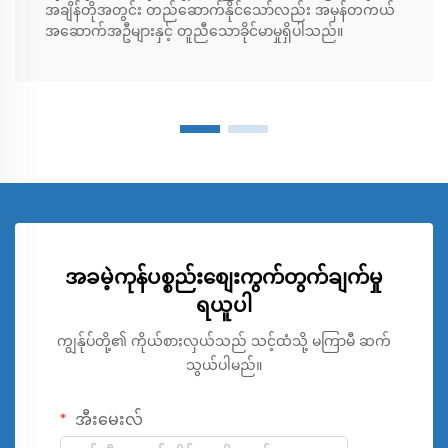
အချိန်တိုအတွင်း တည်ဆောက်နိုင်သော်လည်း အမှန်တကယ်
အဆောက်အဦများနှင့် တူညီသောခိုင်မာမှုရှိပါသည်။
အခမဲ့ကုန်ပစ္စည်းစျေးကွက်တွက်ချက်မှု
ရယူပါ
ကျွန်ုပ်တို့၏ ကိုယ်စားလှယ်သည် သင့်ထံသို့ မကြာမီ ဆက်
သွယ်ပါမည်။
အီးမေးလ်