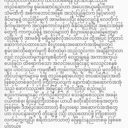
ကိုယ်ပိုင်လက္ခဏာကို ထင်ဟပ်စေရန် ပြင်ဆင်နိုင်သည်။
တည်ဆောက်မှု စွမ်းဆောင်ရည်ဟာ အပေးအယူမရှိပါဘူး။
သံမဏိကို အဓိကဘောင်အဖြစ် အသုံးပြုခြင်းက မြင့်မားတဲ့
ခိုင်မာမှုနဲ့ တည်ငြိမ်မှုကို အာမခံပေးပြီး မြေငလျင်နဲ့ လေတိုက်
ခိုက်မှုအတွက် အလွန်ကောင်းမွန်တဲ့ ခံနိုင်ရည်ရှိပြီး အရင်းအမြစ်
တွေကို ကာကွယ်ဖို့နဲ့ အလုပ်များတဲ့ စီးပွားရေးနယ်မြေတွေမှာ
လုံခြုံမှုကို အာမခံဖို့ မရှိမဖြစ်လိုအပ်ပါတယ်။ ထို့အပြင် ကြိုတင်
ဆောက်လုပ်ထားသော စီးပွားရေးအဆောက်အအုံများတွင်
စွမ်းအင်ထိရောက်မှုကို စိတ်ထဲမှာ ထည့်သွင်းကာ အချိန်ကြာလာ
လျှင် လည်ပတ်မှုကုန်ကျစရိတ်ကို လျှော့ချရန် အကာအကွယ်
ပေးခြင်း၊ ထိရောက်သော အလင်းပေးခြင်းနှင့် လေသွင်းစနစ်
များ ပါဝင်သည်။ ကုမ္ပဏီ၏ ကျွမ်းကျင်သူအဖွဲ့သည် မူလဒီဇိုင်း
တိုင်ပင်ချက်များမှ စ၍ တည်နေရာပေါ်တွင် တပ်ဆင်ခြင်းအထိ
ဖြစ်စဉ်တစ်ခုလုံးကို ကြီးကြပ်လျက် နောက်ဆုံးအဆောက်အအုံ
သည် ဖောက်သည်၏ အမြင်နှင့် ကိုက်ညီပြီး စည်းမျဉ်း
စည်းကမ်းများနှင့် ကိုက်ညီကြောင်း သေချာစေသည်။ အခန်း
ငယ်တစ်ခု၊ ရုံးခန်းကြီးတစ်ခု၊ ယာယီ စတိုးဆိုင်တစ်ခုအတွက်
ဖြစ်ဖြစ်၊ ဒီအပြင်ဆင်ထားတဲ့ စီးပွားရေး အဆောက်အအုံတွေ
ဟာ လုပ်ငန်းတွေကို တိုးချဲ့ဖို့ (သို့) တည်ထောင်ဖို့ ကြိုးစားတဲ့
လက်တွေ့ကျပြီး စရိတ်သက်သာတဲ့ ဖြေရှင်းနည်းတစ်ခု ဖြစ်စေ
ပါတယ်။