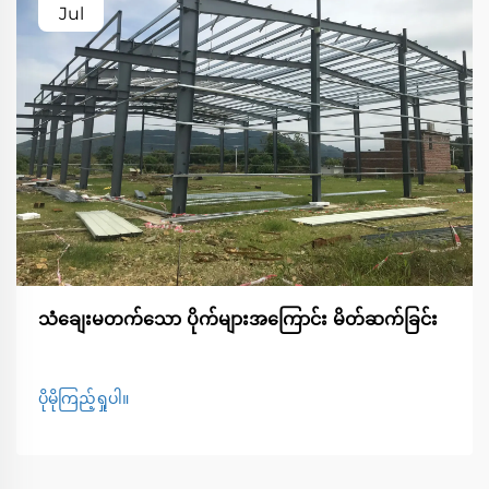
Jul
သံချေးမတက်သော ပိုက်များအကြောင်း မိတ်ဆက်ခြင်း
ပိုမိုကြည့်ရှုပါ။