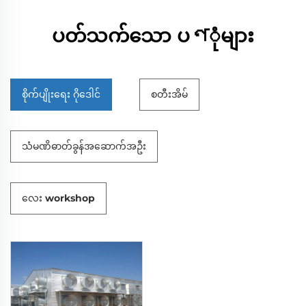
ပတ်သက်သော ပণုံများ
စိုက်ပျိုးရေး ဂိုဒေါင်
စတီးအိမ်
သံမဏိဓာတ်ခွန်အဆောက်အဦး
လေး workshop