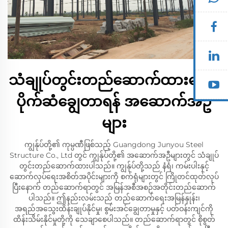
သံချုပ်တွင်းတည်ဆောက်ထားသော
ပိုက်ဆံချွေတာရန် အဆောက်အဦ
များ
ကျွန်ုပ်တို့၏ ကုမ္ပဏီဖြစ်သည့် Guangdong Junyou Steel
Structure Co., Ltd တွင် ကျွန်ုပ်တို့၏ အဆောက်အဦများတွင် သံချုပ်
တွင်းတည်ဆောက်ထားပါသည်။ ကျွန်ုပ်တို့သည် နံရံ၊ ကမ်းပါးနှင့်
ဆောက်လုပ်ရေးအစိတ်အပိုင်းများကို စက်ရုံများတွင် ကြိုတင်ထုတ်လုပ်
ပြီးနောက် တည်ဆောက်ရာတွင် အမြန်အစီအစဉ်အတိုင်းတည်ဆောက်
ပါသည်။ ဤနည်းလမ်းသည် တည်ဆောက်ရေးအမြန်နှုန်း၊
အရည်အသွေးထိန်းချုပ်နိုင်မှု၊ စွမ်းအင်ချွေတာမှုနှင့် ပတ်ဝန်းကျင်ကို
ထိန်းသိမ်းနိုင်မှုတို့ကို သေချာစေပါသည်။ တည်ဆောက်ရာတွင် စိုစွတ်