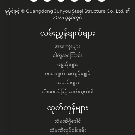
မူပိုင်ခွင့် © Guangdong Junyou Steel Structure Co., Ltd. ၏
2025 ခုနှစ်တွင်
လမ်းညွှန်ချက်များ
အsertိုးများ
ငါတို့အကြောင်း
ပစ္စည်းများ
ပရောဂျက် အကျဉ်းချုပ်
သတင်းများ
အီးမေးလ်ဖြင့် ဆက်သွယ်ပါ
ထုတ်ကုန်များ
သံမဏိဂိုဒေါင်
သံမဏိလုပ်ငန်းခန်း