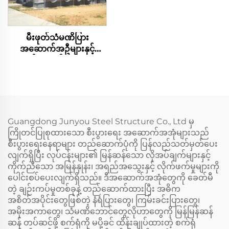
မီးဖုတ်သံမဏိပြား
အဆောက်အဦများနှင့်
တည်ဆောက်ထားသော
ကြက်မွေးမြူရေးအတွက် စ
တီးလ်သံမဏိအဆောက်အဦ
Guangdong Junyou Steel Structure Co., Ltd မှ
ကြိုတင်ပြုစုထားသော စီးပွားရေး အဆောက်အအုံများသည်
စီးပွားရေးနေရာများ တည်ဆောက်ပုံကို ပြန်လည်သတ်မှတ်ပေး
လျက်ရှိပြီး လုပ်ငန်းများ၏ မြန်ဆန်သော လိုအပ်ချက်များနှင့်
ကိုက်ညီသော အမြန်နှုန်း၊ အရည်အသွေးနှင့် လိုက်ဖက်မှုများကို
ပေါင်းစပ်ပေးလျက်ရှိသည်။ ဒီအဆောက်အအုံတွေကို ခေတ်မီ
တဲ့ ချဉ်းကပ်မှုတစ်ခုနဲ့ တည်ဆောက်ထားပြီး အဓိက
အစိတ်အပိုင်းတွေဖြစ်တဲ့ နံရံပြားတွေ၊ ကြမ်းခင်းပြားတွေ၊
အမိုးအကာတွေ၊ သံမဏိဘောင်တွေလိုဟာတွေကို မြန်မြန်ဆန်
ဆန် တပ်ဆင်ဖို့ စက်ရုံကို မပို့ခင် ထိန်းချုပ်ထားတဲ့ စက်ရုံ