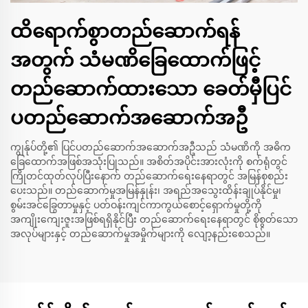
ထိရောက်စွာတည်ဆောက်ရန်
အတွက် သံမဏိခြေထောက်ဖြင့်
တည်ဆောက်ထားသော ခေတ်မှီပြင်
ပတည်ဆောက်အဆောက်အဦ
ကျွန်ုပ်တို့၏ ပြင်ပတည်ဆောက်အဆောက်အဦသည် သံမဏိကို အဓိက
ခြေထောက်အဖြစ်အသုံးပြုသည်။ အစိတ်အပိုင်းအားလုံးကို စက်ရုံတွင်
ကြိုတင်ထုတ်လုပ်ပြီးနောက် တည်ဆောက်ရေးနေရာတွင် အမြန်စုစည်း
ပေးသည်။ တည်ဆောက်မှုအမြန်နှုန်း၊ အရည်အသွေးထိန်းချုပ်နိုင်မှု၊
စွမ်းအင်ခြွေတာမှုနှင့် ပတ်ဝန်းကျင်ကာကွယ်စောင့်ရှောက်မှုတို့ကို
အကျိုးကျေးဇူးအဖြစ်ရရှိနိုင်ပြီး တည်ဆောက်ရေးနေရာတွင် စိုစွတ်သော
အလုပ်များနှင့် တည်ဆောက်မှုအမှိုက်များကို လျော့နည်းစေသည်။