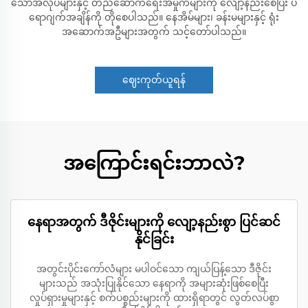
သောအလုပ်များနှင့် တည်ဆောက်ရေးအမှိုက်များကို လျော့နည်းစေပြီး ပ
ရောဂျက်အချိန်ကို တိုစေပါသည်။ နေအိမ်များ၊ ခန်းမများနှင့် ရုံး
အဆောက်အဦများအတွက် သင့်တော်ပါသည်။
ဈေးကုတ်ယူရန်
အကြောင်းရင်းဘာလဲ?
နေရာအတွက် ဒီဇိုင်းများကို လျော့နည်းစွာ ပြင်ဆင်
နိုင်ခြင်း
အတွင်းပိုင်းကော်လံများ မပါဝင်သော ကျယ်ပြန့်သော ဒီဇိုင်း
များသည် အသုံးပြုနိုင်သော နေရာကို အများဆုံးဖြစ်စေပြီး
လှုပ်ရှားမှုများနှင့် စက်ပစ္စည်းများကို ထားရှိရာတွင် လွတ်လပ်စွာ