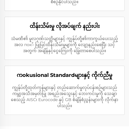
စီစဉ်နိုင်ပါသည်။
ထိန်းသိမ်းမှု လိုအပ်ချက် နည်းပါး
သံမဏိ၏ မူလဂုဏ်သတ္တိများနှင့် ကျွန်ုပ်တို့၏ကာကွယ်ပေးသည့်
အလ пок် ပြုပြင်ထိန်းသိမ်းမှုများကို လျော့နည်းစေပြီး သင့်
အတွက် အချိန်နှင့်ငွေကြေးကို ခြွေတာစေပါသည်။
ကokusional Standardများနှင့် ကိုက်ညီမှု
ကျွန်ုပ်တို့ထုတ်ကုန်များနှင့် တည်ဆောက်မှုလုပ်ငန်းစဉ်များသည်
ကမ္ဘာ့အသိအမှတ်ပြု အရည်အသွေးနှင့် ဘေးကင်းမှုကို သေချာ
စေသည့် AISC၊ Eurocode နှင့် GB စံချိန်စံညွှန်းများကို လိုက်နာ
ပါသည်။