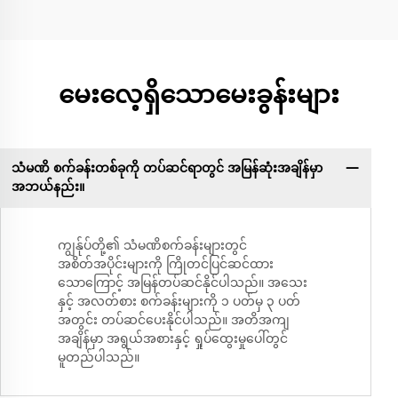
မေးလေ့ရှိသောမေးခွန်းများ
သံမဏိ စက်ခန်းတစ်ခုကို တပ်ဆင်ရာတွင် အမြန်ဆုံးအချိန်မှာ
အဘယ်နည်း။
ကျွန်ုပ်တို့၏ သံမဏိစက်ခန်းများတွင်
အစိတ်အပိုင်းများကို ကြိုတင်ပြင်ဆင်ထား
သောကြောင့် အမြန်တပ်ဆင်နိုင်ပါသည်။ အသေး
နှင့် အလတ်စား စက်ခန်းများကို ၁ ပတ်မှ ၃ ပတ်
အတွင်း တပ်ဆင်ပေးနိုင်ပါသည်။ အတိအကျ
အချိန်မှာ အရွယ်အစားနှင့် ရှုပ်ထွေးမှုပေါ်တွင်
မူတည်ပါသည်။