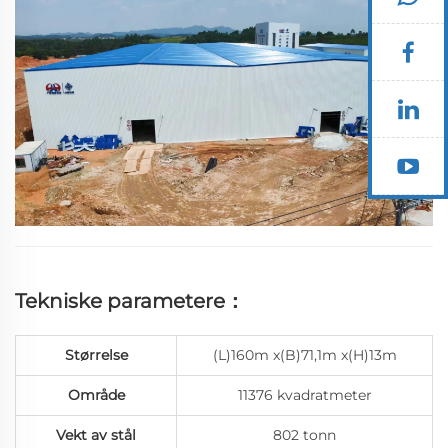
Prosjektinformasjon...
Tekniske parametere：
Størrelse
(L)160m x(B)71,1m x(H)13m
Område
11376 kvadratmeter
Vekt av stål
802 tonn