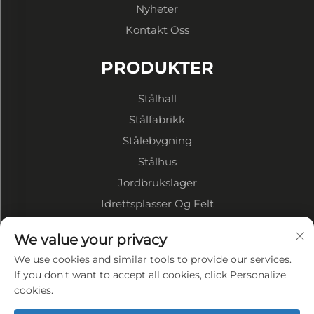
Nyheter
Kontakt Oss
PRODUKTER
Stålhall
Stålfabrikk
Stålebygning
Stålhus
Jordbrukslager
Idrettsplasser Og Felt
OM BEDRIFTEN
We value your privacy
We use cookies and similar tools to provide our services.
Bedriftsprofil
If you don't want to accept all cookies, click Personalize
cookies.
Fabrikkvisering