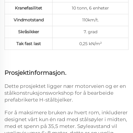
Kranefasilitet
10 tonn, 6 enheter
Vindmotstand
110km/t.
Skråsikker
7. grad
Tak fast last
0,25 kN/m²
Prosjektinformasjon.
Dette prosjektet ligger nær motorveien og er en
stålkonstruksjonsworkshop for å bearbeide
prefabrikerte H-stålbjelker.
For å maksimere bruken av hvert rom, inkluderer
designet vårt kun én rad med stålsøyler i midten,
med et spenn på 35,5 meter. Søyleavstand vil
vanligvis være 6~8 meter, dette er en vanlig