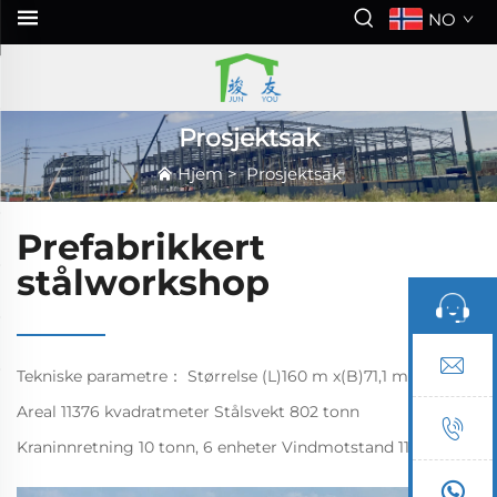
NO
Prosjektsak
Hjem
>
Prosjektsak
Prefabrikkert
stålworkshop
Tekniske parametre： Størrelse (L)160 m x(B)71,1 m x(H)13 m
Areal 11376 kvadratmeter Stålsvekt 802 tonn
Kraninnretning 10 tonn, 6 enheter Vindmotstand 110 km/t.
Anti-seismisk 7. trinn Takets døde last 0,25 kN/m²