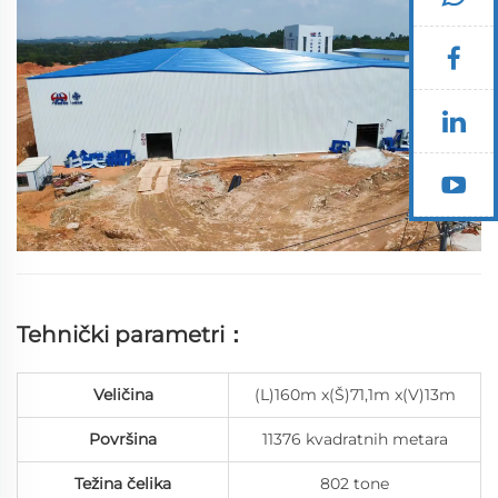
i...
Tehnički parametri：
Veličina
(L)160m x(Š)71,1m x(V)13m
Površina
11376 kvadratnih metara
Težina čelika
802 tone