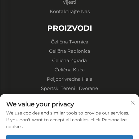
Vijesti
Kontaktirajte Nas
PROIZVODI
Čelična Tvornica
Čelična Radionica
Čelična Zgrada
Čelična Kuća
Poljoprivredna Hala
Sportski Tereni i Dvorane
O tvrtki
We value your privacy
We use cookies and similar tools to provide our services.
Profil tvrtke
If you don't want to accept all cookies, click Personalize
cookies.
Izloženost iz tvornice
Naše prednosti