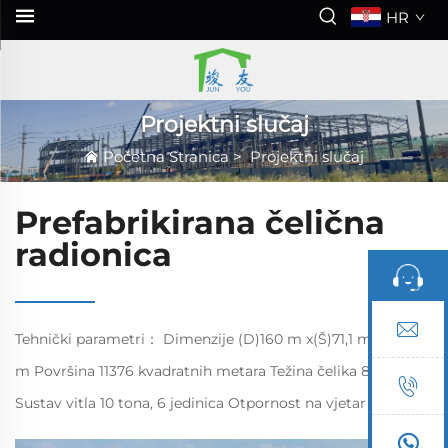
HR
Projektni slučaj
Početna Stranica
>
Projektni slučaj
Prefabrikirana čelična
radionica
Tehnički parametri： Dimenzije (D)160 m x(Š)71,1 m x(V)13
m Površina 11376 kvadratnih metara Težina čelika 802 tone
Sustav vitla 10 tona, 6 jedinica Otpornost na vjetar 110 km/h
Protu seizmički stupanj 7 Težina krova 0,25 kN/m² Projekt