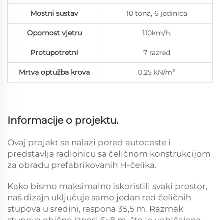
Mostni sustav
10 tona, 6 jedinica
Opornost vjetru
110km/h.
Protupotretni
7 razred
Mrtva optužba krova
0,25 kN/m²
Informacije o projektu.
Ovaj projekt se nalazi pored autoceste i
predstavlja radionicu sa čeličnom konstrukcijom
za obradu prefabrikovanih H-čelika.
Kako bismo maksimalno iskoristili svaki prostor,
naš dizajn uključuje samo jedan red čeličnih
stupova u sredini, raspona 35,5 m. Razmak
stupova obično iznosi 6~8 m, što je uobičajena