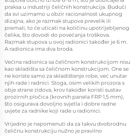
praksa u industriji čeličnih konstrukcija. Budući
da svi uzimamo u obzir racionalnost ukupnog
dizajna, ako je razmak stupova prevelik ili
premali, to će uticati na količinu upotrijebljenog
čelika, što dovodi do povećanja troškova.
Razmak stupova u ovoj radionici također je 6 m.
A radionica ima dva broda.
Većina radionica sa čeličnom konstrukcijom nisu
kao skladišta sa čeličnom konstrukcijom. One se
ne koriste samo za skladištenje robe, već unutar
njih rade i radnici. Stoga, osim velikih prozora s
obje strane zidova, krov također koristi sustav
prozirnih pločica (krovnih panela FRP 1,5 mm),
što osigurava dovoljno svjetla i dobre radne
uvjete za radnike koji rade u radionici.
Vrijedno je napomenuti da za takvu dvobrodnu
čeličnu konstrukciju nužno je pravilno