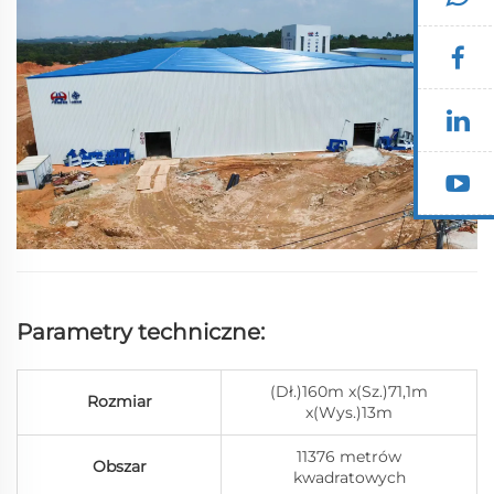
sejsmiczna klasa 7 Obciążenie stałe dachu 0,25kN/m²
Projekt i...
Parametry techniczne:
(Dł.)160m x(Sz.)71,1m
Rozmiar
x(Wys.)13m
11376 metrów
Obszar
kwadratowych