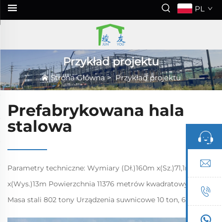
PL
Przykład projektu
Strona Główna
>
Przykład projektu
Prefabrykowana hala
stalowa
Parametry techniczne: Wymiary (Dł.)160m x(Sz.)71,1m
x(Wys.)13m Powierzchnia 11376 metrów kwadratowych
Masa stali 802 tony Urządzenia suwnicowe 10 ton, 6
jednostek Odporność na wiatr 110km/h. Odporność