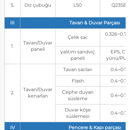
5.
Diz çubuğu
L50
Q235B
III
Tavan & Duvar Parçası
0.326~0.7m
Çelik sac
Tavan/Duvar
1.
paneli
yalıtım sandviç
EPS, Ca
paneli
yünü/PU/P
Tavan sacları
0.4~0.7 
Flash
0.4~0.7 
Tavan/Duvar
Cephe duvarı
2.
0.4~0.7 
kenarları
süsleme
Duvar köşe
0.4~0.7 
süslemesi
IV
Pencere & Kapı parçası