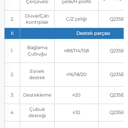
Çerçevesi
çelik/H profili
Duvar/Çatı
2.
C/Z çeliği
Q235B
kontrplak
Ii
Destek parçası
Bağlama
1.
∅89/114/158
Q235B
Çubuğu
Esnek
2.
∅16/18/20
Q235B
destek
3.
Destekleme
∅20
Q235B
Çubuk
4.
∅32
Q235B
desteği