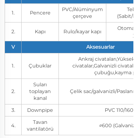
PVC/Alüminyum
Tek/
1.
Pencere
çerçeve
(Sabit/k
Otomati
2.
Kapı
Rulo/kayar kapı
y
V
Aksesuarlar
Ankraj civataları,Yüksek
1.
Çubuklar
civatalar,Galvanizli civatalar
çubuğu,kayma p
Suları
2.
toplayan
Çelik sac/galvanizli/Paslanm
kanal
3.
Downpipe
PVC 110/160
Tavan
4.
∅600 (Galvanizli
vantilatörü