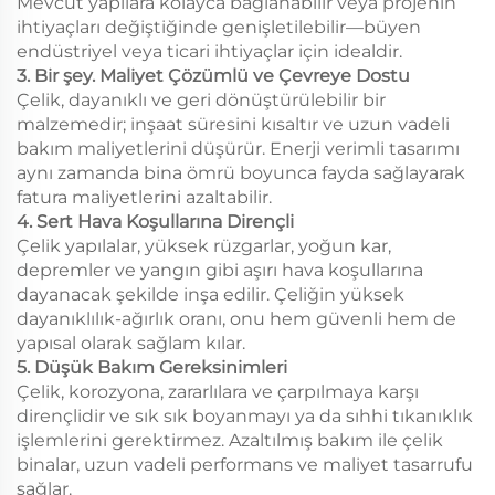
Mevcut yapılara kolayca bağlanabilir veya projenin
ihtiyaçları değiştiğinde genişletilebilir—büyen
endüstriyel veya ticari ihtiyaçlar için idealdir.
3. Bir şey. Maliyet Çözümlü ve Çevreye Dostu
Çelik, dayanıklı ve geri dönüştürülebilir bir
malzemedir; inşaat süresini kısaltır ve uzun vadeli
bakım maliyetlerini düşürür. Enerji verimli tasarımı
aynı zamanda bina ömrü boyunca fayda sağlayarak
fatura maliyetlerini azaltabilir.
4. Sert Hava Koşullarına Dirençli
Çelik yapılalar, yüksek rüzgarlar, yoğun kar,
depremler ve yangın gibi aşırı hava koşullarına
dayanacak şekilde inşa edilir. Çeliğin yüksek
dayanıklılık-ağırlık oranı, onu hem güvenli hem de
yapısal olarak sağlam kılar.
5. Düşük Bakım Gereksinimleri
Çelik, korozyona, zararlılara ve çarpılmaya karşı
dirençlidir ve sık sık boyanmayı ya da sıhhi tıkanıklık
işlemlerini gerektirmez. Azaltılmış bakım ile çelik
binalar, uzun vadeli performans ve maliyet tasarrufu
sağlar.