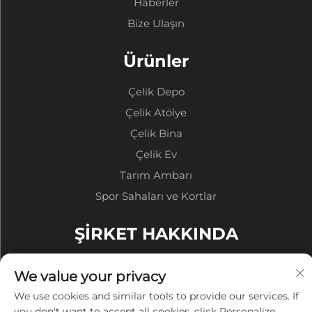
Haberler
Bize Ulaşın
Ürünler
Çelik Depo
Çelik Atölye
Çelik Bina
Çelik Ev
Tarım Ambarı
Spor Sahaları ve Kortlar
ŞİRKET HAKKINDA
Şirket Profili
We value your privacy
Fabrika Ekranı
We use cookies and similar tools to provide our services. If
Önemli Avantajlar
you don't want to accept all cookies, click Personalize