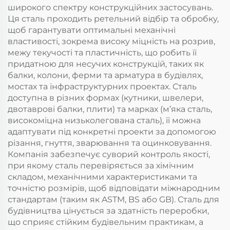
широкого спектру конструкційних застосувань.
Ця сталь проходить ретельний відбір та обробку,
щоб гарантувати оптимальні механічні
властивості, зокрема високу міцність на розрив,
межу текучості та пластичність, що робить її
придатною для несучих конструкцій, таких як
балки, колони, ферми та арматура в будівлях,
мостах та інфраструктурних проектах. Сталь
доступна в різних формах (кутники, швелери,
двотаврові балки, плити) та марках (м’яка сталь,
високоміцна низьколегована сталь), її можна
адаптувати під конкретні проекти за допомогою
різання, гнуття, зварювання та оцинковування.
Компанія забезпечує суворий контроль якості,
при якому сталь перевіряється за хімічним
складом, механічними характеристиками та
точністю розмірів, щоб відповідати міжнародним
стандартам (таким як ASTM, BS або GB). Сталь для
будівництва цінується за здатність переробки,
що сприяє стійким будівельним практикам, а