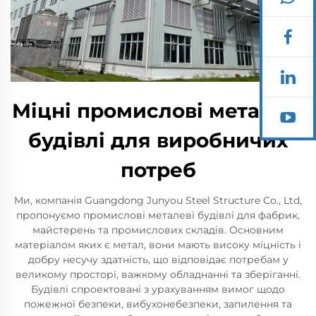
Міцні промислові металеві
будівлі для виробничих
потреб
Ми, компанія Guangdong Junyou Steel Structure Co., Ltd,
пропонуємо промислові металеві будівлі для фабрик,
майстерень та промислових складів. Основним
матеріалом яких є метал, вони мають високу міцність і
добру несучу здатність, що відповідає потребам у
великому просторі, важкому обладнанні та зберіганні.
Будівлі спроектовані з урахуванням вимог щодо
пожежної безпеки, вибухонебезпеки, запилення та