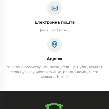
Електронна пошта
[email protected]
Адреса
№ 5, зона розвитку Чаньяоган, селище Лутан, комітет
села Дуїчжоу, містечко Янхе, район Гаомін, місто
Фошань, Китай.