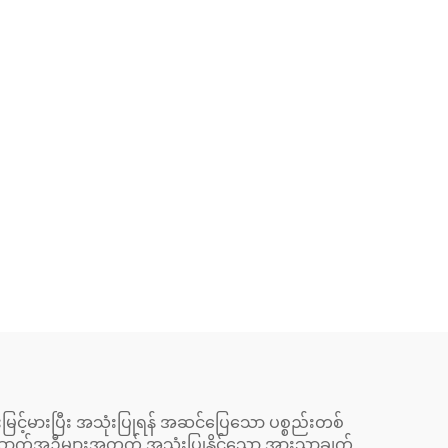
့်မားပြီး အသုံးပြုရန် အဆင်ပြေသော ပစ္စည်းတစ်
း အဆောက်အဦများအတွက် အသုံးပြုနိုင်သော အားသာချက်