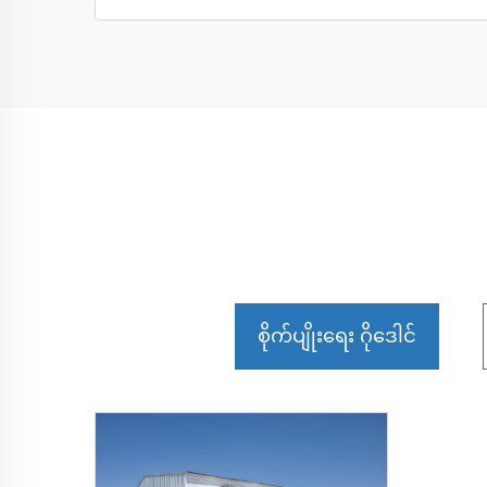
စိုက်ပျိုးရေး ဂိုဒေါင်