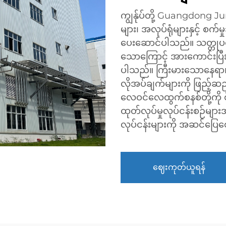
ကျွန်ုပ်တို့ Guangdong J
များ၊ အလုပ်ရုံများနှင့် စက်
ပေးဆောင်ပါသည်။ သတ္တုပစ္
သောကြောင့် အားကောင်းပြီး 
ပါသည်။ ကြီးမားသောနေရာ၊ အလ
လိုအပ်ချက်များကို ဖြည့်ဆည်းပ
လေဝင်လေထွက်စနစ်တို့ကို စိ
ထုတ်လုပ်မှုလုပ်ငန်းစဉ်များ
လုပ်ငန်းများကို အဆင်ပြ
ဈေးကုတ်ယူရန်