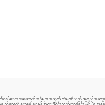
မှ ထုတ်လုပ်သော အဆောက်အဦများအတွက် သံမဏိသည် အရည်အသွေးမြင
ိုချက်များကို ကျေနပ်စေရန် အထူးဒီဇိုင်းထုတ်ထားခြင်းဖြစ်ပြီ