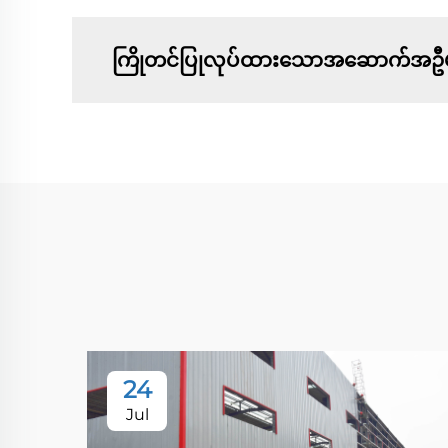
ကြိုတင်ပြုလုပ်ထားသောအဆောက်အဦမ
24
Jul