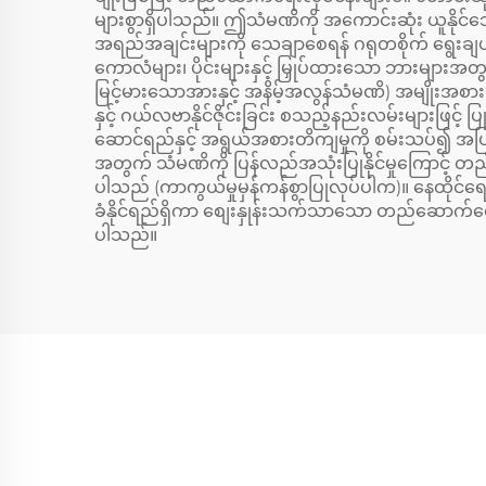
များစွာရှိပါသည်။ ဤသံမဏိကို အကောင်းဆုံး ယူနိုင်သော 
အရည်အချင်းများကို သေချာစေရန် ဂရုတစိုက် ရွေးချ
ကောလံများ၊ ပိုင်းများနှင့် မြှုပ်ထားသော ဘားများအတ
မြင့်မားသောအားနှင့် အနိမ့်အလွန်သံမဏိ) အမျိုးအစားမ
နှင့် ဂယ်လဗာနိုင်ဇိုင်းခြင်း စသည့်နည်းလမ်းများဖြင့် ပ
ဆောင်ရည်နှင့် အရွယ်အစားတိကျမှုကို စမ်းသပ်၍ အပြည
အတွက် သံမဏိကို ပြန်လည်အသုံးပြုနိုင်မှုကြောင့် တည်ဆောက
ပါသည် (ကာကွယ်မှုမှန်ကန်စွာပြုလုပ်ပါက)။ နေထိုင်
ခံနိုင်ရည်ရှိကာ စျေးနှုန်းသက်သာသော တည်ဆောက်ရေ
ပါသည်။