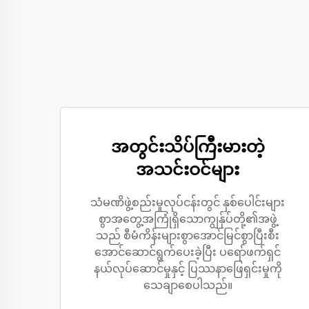
အတွင်းသိပ်ကြီးမားတဲ့
အသင်းဝင်များ
သံမဏိဖွဲ့စည်းမှုလုပ်ငန်းတွင် နှစ်ပေါင်းများ
စွာအတွေ့အကြုံရှိသောကျွန်ုပ်တို့၏အဖွဲ့
သည် စီမံကိန်းများစွာအောင်မြင်စွာပြီးစီး
အောင်ဆောင်ရွက်ပေးခဲ့ပြီး ပရော်ဖက်ရှင်
နယ်လုပ်ဆောင်မှုနှင့် ပြဿနာဖြေရှင်းမှုကို
သေချာစေပါသည်။