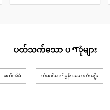
ပတ်သက်သော ပণုံများ
စတီးအိမ်
သံမဏိဓာတ်ခွန်အဆောက်အဦး