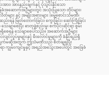
အား၊ အားနည်းချက်နှင့် ပုံသွင်းနိုင်သော
ေခံအဆောက်အဦများတွင် အသုံးပြုသော တိုင်များ၊
တ်များ နှင့် အမျိုးအစားများ (မွေ့စောင်းသံမဏိ၊
်ဆည်းရန် ဖြတ်တောက်ခြင်း၊ ကွေးခြင်း၊ ဆော်ကြိုခြင်း
ေချာစေပြီး ဓာတုဖွဲ့စည်းမှု၊ စက်ပိုင်းဆိုင်ရာ စွမ်း
က်ညီမှုရှိစေရန် သေချာစေပါသည်။ အဆောက်အဦများ
ှုပ်မှုများနှင့် မီးလောင်မှုများကို ခံနိုင်ရည်ရှိ
ပရောဂျက်မဆိုအတွက် ဤသံမဏိသည် စိတ်ချရပြီး
 ကျွမ်းကျင်မှုနှင့် အရည်အသွေးအပေါ်တွင် အခြေခံ