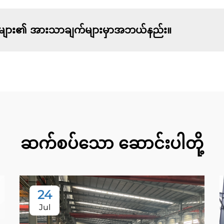
ျား၏ အားသာချက်များမှာအဘယ်နည်း။
ဆက်စပ်သော ဆောင်းပါတို့
24
Jul