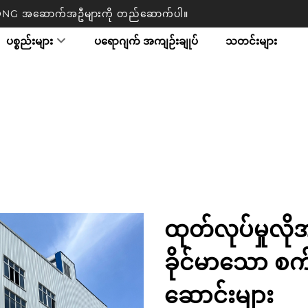
TRONG အဆောက်အဦများကို တည်ဆောက်ပါ။
ပစ္စည်းများ
ပရောဂျက် အကျဉ်းချုပ်
သတင်းများ
ထုတ်လုပ်မှုလိ
ခိုင်မာသော စက်
ဆောင်းများ