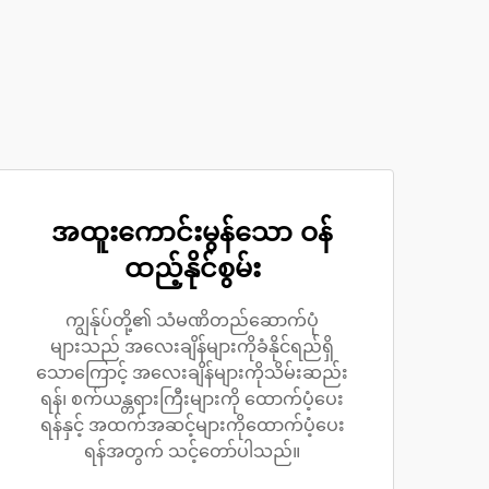
အထူးကောင်းမွန်သော ဝန်
ထည့်နိုင်စွမ်း
ကျွန်ုပ်တို့၏ သံမဏိတည်ဆောက်ပုံ
များသည် အလေးချိန်များကိုခံနိုင်ရည်ရှိ
သောကြောင့် အလေးချိန်များကိုသိမ်းဆည်း
ရန်၊ စက်ယန္တရားကြီးများကို ထောက်ပံ့ပေး
ရန်နှင့် အထက်အဆင့်များကိုထောက်ပံ့ပေး
ရန်အတွက် သင့်တော်ပါသည်။