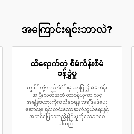
အကြောင်းရင်းဘာလဲ?
ထိရောက်တဲ့ စီမံကိန်းစီမံ
ခန့်ခွဲမှု
ကျွန်ုပ်တို့သည် ဒီဇိုင်းမှအစပြု၍ စီမံကိန်း
အပြီးသတ်အထိ တာဝန်ယူကာ သင့်
အချိန်ဇယားကိုက်ညီစေရန် အချိန်မှန်ပေး
ဆောင်မှု၊ ရှင်းလင်းသောဆက်သွယ်ရေးနှင့်
အဆင်ပြေသောညှိနှိုင်းမှုကိုသေချာစေ
ပါသည်။