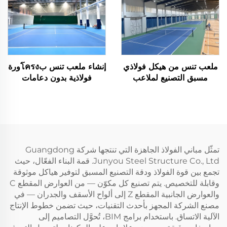
ملعب تنس من هيكل فولاذي
إنشاء ملعب تنس بโครงورة
مسبق التصنيع لملاعب
فولاذية بدون دعامات
الأنشطة الرياضية الداخلية
تمثّل مباني الفولاذ الجاهزة التي تنتجها شركة Guangdong
Junyou Steel Structure Co., Ltd. قمة البناء الفعّال، حيث
تجمع بين قوة الفولاذ ودقة التصنيع المسبق لتوفير هياكل موثوقة
وقابلة للتخصيص. يتم تصنيع كل مكوّن — من العوارض المقطع C
والعوارض الجانبية المقطع Z إلى ألواح الأسقف والجدران — في
مصنع الشركة المجهز بأحدث التقنيات، حيث تضمن خطوط الإنتاج
الآلية الاتساق. باستخدام برامج BIM، تُحوَّل التصاميم إلى