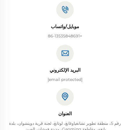
موبايل/واتساب
+86-13535848691
البريد الإلكتروني
[email protected]
العنوان
رقم 5، منطقة تطوير تشانغياوغانغ، لوتانغ، لجنة قرية دويتشوان، بلدة
يانغه، مقاطعة Gaoming، مدينة فوشان، الصين.