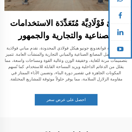
مُبَنىً فَوْلَادِيَّة مُتَعَدِّدَة الاستخدامات
للصناعية والتجارية والجمهور
نحن شركة قوانغدونغ جونيو هيكل فولاذي المحدودة، نقدم مباني فولاذية
متنوعة تشمل المصانع الصناعية والمباني التجارية والمنشآت العامة. تتميز
بتصميمات مرنة للغاية، وخفيفة الوزن وعالية القوة ومساحات واسعة، مما
يقلل من الدعائم الداخلية ويزيد المساحة القابلة للاستخدام. كما تُسهم
المكونات الجاهزة في تقصير دورة البناء، وتضمن الأداء الممتاز في
مقاومة الزلازل السلامة، مما يوفر حلولاً موثوقة للمشاريع المختلفة.
احصل على عرض سعر