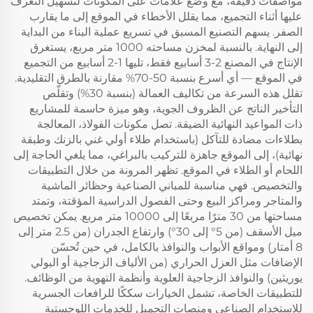
مواصفات دقيقة، مع وضع علامات على المكونات لتسهيل التعرف
عليها أثناء التجميع، مما يقلل الأخطاء في الموقع إلى ما يقارب
الصفر. يسهم التصنيع المسبق في تسريع عملية البناء من البداية
إلى النهاية. بالنسبة لمخزن مساحته 1000 متر مربع، يستغرق
الإنتاج في المصنع 2-3 أسابيع فقط، تليها 1-2 أسابيع من التجميع
في الموقع — أي أسرع بنسبة 50-70% مقارنة بالطرق التقليدية.
تقلل هذه السرعة من تكاليف العمالة (بنسبة 30%) وتقلّص
التأخير الناتج عن الظروف الجوية، وهو ميزة حاسمة للمشاريع
ذات المواعيد النهائية الضيقة. تصل مكونات الفولاذ، المعالجة
بطلاءات مضادة للتآكل (باستخدام طلاء أولي غني بالزنك وطبقة
نهائية)، إلى الموقع جاهزة للتركيب بالبراغي، مما يلغي الحاجة إلى
اللحام أو الطلاء في الموقع. تظهر المرونة من خلال التطبيقات
والتخصيص. فهي مناسبة للمباني الصناعية وحظائر الماشية
والمتاجر ومراكز البيع وحتى الفصول الدراسية المؤقتة، وتمتد
مساحتها من 30 مترًا مربعًا إلى 10000 متر مربع. يمكن تخصيص
ميل الأسقف (من 5° إلى 30°) وارتفاع الجدران (من 2.5 متر إلى
8 أمتار) ومواقع الأبواب والنوافذ بالكامل، في حين تُحسّن
الإضافات مثل العزل الحراري (من الألياف الزجاجية أو البولي
يوريثين) والنوافذ الزجاجية العلوية وأنظمة التهوية من الوظائف.
للتطبيقات الخاصة، تشمل الخيارات سككًا للرافعات الجسرية
للاستخدام الصناعي ومنصات التحميل للخدمات اللوجستية