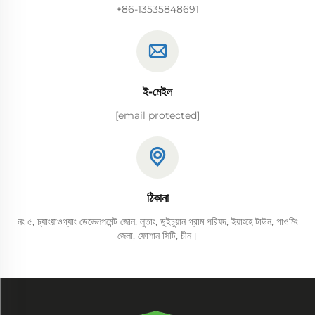
+86-13535848691
ই-মেইল
[email protected]
ঠিকানা
নং ৫, চ্যাংয়াওগ্যাং ডেভেলপমেন্ট জোন, লুতাং, ডুইচুয়ান গ্রাম পরিষদ, ইয়াংহে টাউন, গাওমিং
জেলা, ফোশান সিটি, চীন।