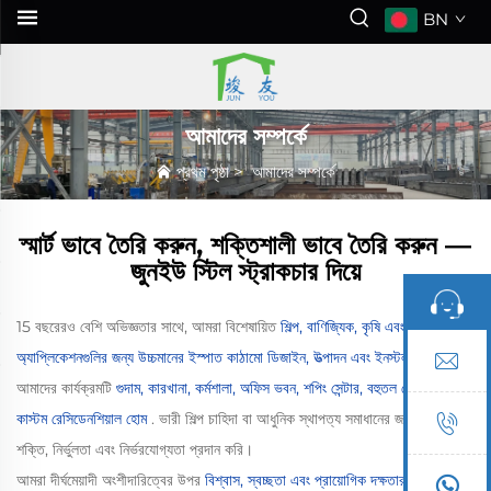
BN
আমাদের সম্পর্কে
প্রথম পৃষ্ঠা
>
আমাদের সম্পর্কে
স্মার্ট ভাবে তৈরি করুন, শক্তিশালী ভাবে তৈরি করুন —
জুনইউ স্টিল স্ট্রাকচার দিয়ে
15 বছরেরও বেশি অভিজ্ঞতার সাথে, আমরা বিশেষায়িত
শিল্প, বাণিজ্যিক, কৃষি এবং আবাসিক
অ্যাপ্লিকেশনগুলির জন্য উচ্চমানের ইস্পাত কাঠামো ডিজাইন, উত্পাদন এবং ইনস্টল করা
.
আমাদের কার্যক্রমটি
গুদাম, কারখানা, কর্মশালা, অফিস ভবন, শপিং সেন্টার, বহুতল হোটেল এবং
কাস্টম রেসিডেনশিয়াল হোম
. ভারী শিল্প চাহিদা বা আধুনিক স্থাপত্য সমাধানের জন্য আমরা
শক্তি, নির্ভুলতা এবং নির্ভরযোগ্যতা প্রদান করি।
আমরা দীর্ঘমেয়াদী অংশীদারিত্বের উপর
বিশ্বাস, স্বচ্ছতা এবং প্রায়োগিক দক্ষতার উপর ভিত্তি