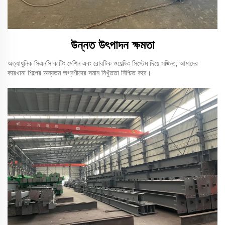
উন্নত উৎপাদন ক্ষমতা
অত্যাধুনিক সিএনসি কাটিং মেশিন এবং রোবটিক ওয়েল্ডিং সিস্টেম দিয়ে সজ্জিত, আমাদের
কারখানা শিল্পের অন্যতম অগ্রণীদের সমান নিখুঁততা নিশ্চিত করে।