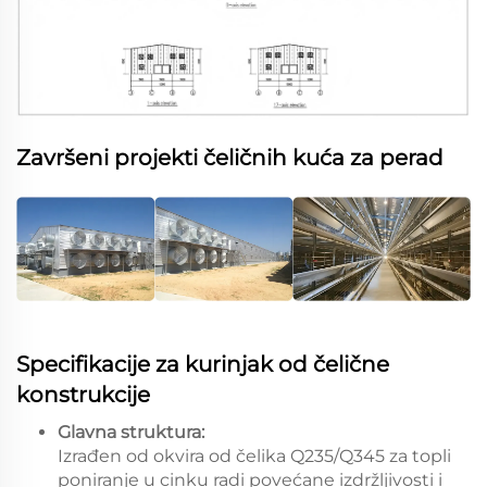
Završeni projekti čeličnih kuća za perad
Specifikacije za kurinjak od čelične
konstrukcije
Glavna struktura:
Izrađen od okvira od čelika Q235/Q345 za topli
poniranje u cinku radi povećane izdržljivosti i