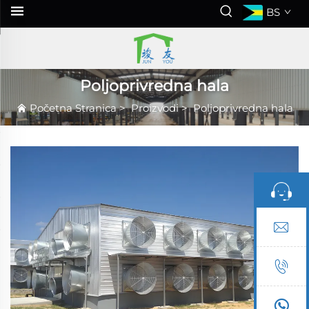
BS
Poljoprivredna hala
Početna Stranica
>
Proizvodi
>
Poljoprivredna hala