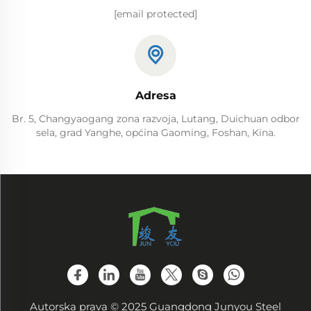
[email protected]
Adresa
Br. 5, Changyaogang zona razvoja, Lutang, Duichuan odbor
sela, grad Yanghe, općina Gaoming, Foshan, Kina.
Autorska prava © 2025 Guangdong Junyou Steel