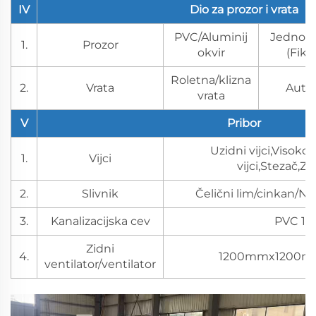
IV
Dio za prozor i vrata
PVC/Aluminij
Jednost
1.
Prozor
okvir
(Fiks
Roletna/klizna
2.
Vrata
Autom
vrata
V
Pribor
Uzidni vijci,Visokot
1.
Vijci
vijci,Stezač,Za
2.
Slivnik
Čelični lim/cinkan/Ne
3.
Kanalizacijska cev
PVC 110
Zidni
4.
1200mmx1200mm
ventilator/ventilator