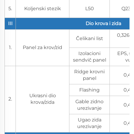
5.
Koljenski stezik
L50
Q235
III
Dio krova i zida
0,326~0
Čelikani list
1.
Panel za krov/zid
Izolacioni
EPS, s
sendvič panel
vun
Ridge krovni
0,4~
panel
Flashing
0,4~
Ukrasni dio
2.
Gable zidno
krova/zida
0,4~
urezivanje
Ugao zida
0,4~
urezivanje