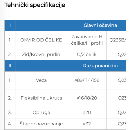
Tehnički specifikacije
I
Glavni očevina
Zavarivanje H
1.
OKVIR OD ČELIKE
Q235B/Q
čelika/H profil
2.
Zid/Krovni purlin
C/Z čelik
Q235
II
Razuporani dio
1.
Veza
∅89/114/158
Q235
2.
Fleksibilna ukruta
∅16/18/20
Q235
3.
Opruga
∅20
Q235
4.
Štapno razupiranje
∅32
Q235