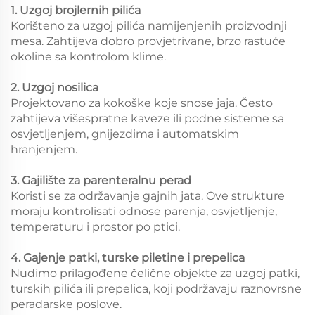
1. Uzgoj brojlernih pilića
Korišteno za uzgoj pilića namijenjenih proizvodnji
mesa. Zahtijeva dobro provjetrivane, brzo rastuće
okoline sa kontrolom klime.
2. Uzgoj nosilica
Projektovano za kokoške koje snose jaja. Često
zahtijeva višespratne kaveze ili podne sisteme sa
osvjetljenjem, gnijezdima i automatskim
hranjenjem.
3. Gajilište za parenteralnu perad
Koristi se za održavanje gajnih jata. Ove strukture
moraju kontrolisati odnose parenja, osvjetljenje,
temperaturu i prostor po ptici.
4. Gajenje patki, turske piletine i prepelica
Nudimo prilagođene čelične objekte za uzgoj patki,
turskih pilića ili prepelica, koji podržavaju raznovrsne
peradarske poslove.