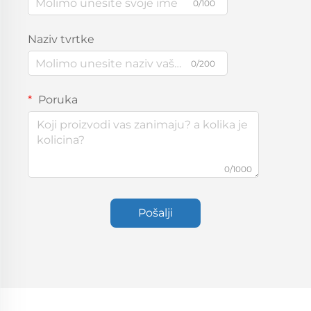
0/100
Naziv tvrtke
0/200
Poruka
0/1000
Pošalji