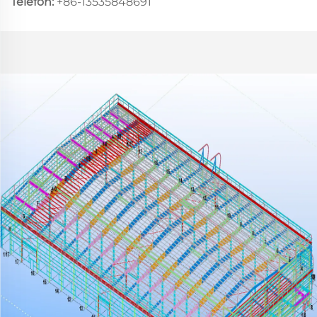
Telefon:
+86-13535848691