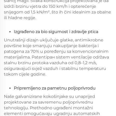
slanoj magli. Svaka konstrukcija projektovana je da
izdrži brzinu vjetra do 150 km/h i opterećenje
snijegom od 1,5 kN/m², što ih čini idealnim za obalne
ili hladne regije.
Izgrađeno za bio sigurnost i zdravlje ptica
Unutrašnji dizajn uključuje glatke, antimikrobne
površine koje smanjuju nakupljanje bakterija i
patogena za 70% u poređenju sa konvencionalnim
materijalima. Patentiран sistem ventilacije održava
stalnu brzinu protoka vazduha od 0,8–1,2 m/s,
osiguravajući svjež vazduh i stabilnu temperaturu
tokom cijele godine.
Pripremljeno za pametnu poljoprivrodu
Naše galvanizirane kokošinjake su unaprijed
projektovane za savremenu poljoprivrednu
tehnologiju. Prethodno ugrađeni montažni
elementi omogućavaju ugradnju automatskih