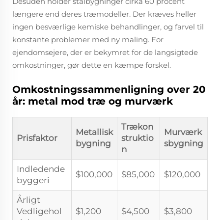
Desuden holder stålbygninger cirka 60 procent
længere end deres træmodeller. Der kræves heller
ingen besværlige kemiske behandlinger, og farvel til
konstante problemer med ny maling. For
ejendomsejere, der er bekymret for de langsigtede
omkostninger, gør dette en kæmpe forskel.
Omkostningssammenligning over 20
år: metal mod træ og murværk
Trækon
Metallisk
Murværk
Prisfaktor
struktio
bygning
sbygning
n
Indledende
$100,000
$85,000
$120,000
byggeri
Årligt
Vedligehol
$1,200
$4,500
$3,800