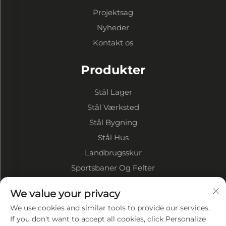
Projektsag
Nyheder
Kontakt os
Produkter
Stål Lager
Stål Værksted
Stål Bygning
Stål Hus
Landbrugsskur
Sportsbaner Og Felter
OM VIRKSOMHEDEN
We value your privacy
We use cookies and similar tools to provide our services.
Virksomhedsprofil
If you don't want to accept all cookies, click Personalize