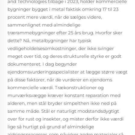
and Technologies tilbage i 2023, holder kommercielle
bygninger bygget i metal faktisk omkring 17 til 23
procent mere værdi, når de sælges videre,
sammenlignet med almindelige
trærammebygninger efter 25 års brug. Hvorfor sker
dette? Nå, metalbygninger har typisk
vedligeholdelsesomkostninger, der ikke svinger
meget over tid, og deres strukturelle styrke er godt
dokumenteret. I dag begynder
ejendomsvurderingsspecialister at lægge større vægt
på disse faktorer, når de vurderer en ejendoms
kommercielle værdi. Trækonstruktioner og
murværksvægge kræver konstant reparation med
alderen, men stål bryder simpelthen ikke ned på
samme måde. Stål er naturligt modstandsdygtigt
over for rust og insekter, og mister derfor ikke værdi
lige så hurtigt på grund af almindelige
aldringsprocesser, som påvirker andre materialer så