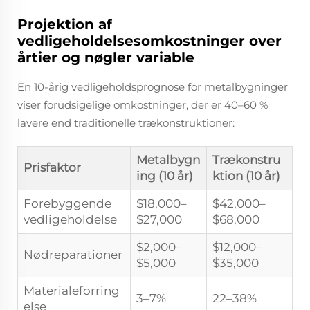
Projektion af
vedligeholdelsesomkostninger over
årtier og nøgler variable
En 10-årig vedligeholdsprognose for metalbygninger
viser forudsigelige omkostninger, der er 40–60 %
lavere end traditionelle trækonstruktioner:
Metalbygn
Trækonstru
Prisfaktor
ing (10 år)
ktion (10 år)
Forebyggende
$18,000–
$42,000–
vedligeholdelse
$27,000
$68,000
$2,000–
$12,000–
Nødreparationer
$5,000
$35,000
Materialeforring
3–7%
22–38%
else