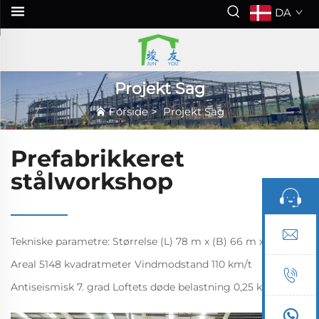
DA
Projekt Sag
Forside
>
Projekt Sag
Prefabrikkeret
stålworkshop
Tekniske parametre: Størrelse (L) 78 m x (B) 66 m x (H) 9 m
Areal 5148 kvadratmeter Vindmodstand 110 km/t
Antiseismisk 7. grad Loftets døde belastning 0,25 kN/m²
Loftets variable belastning 0,3 kN/m² Projektinfo. Dette er