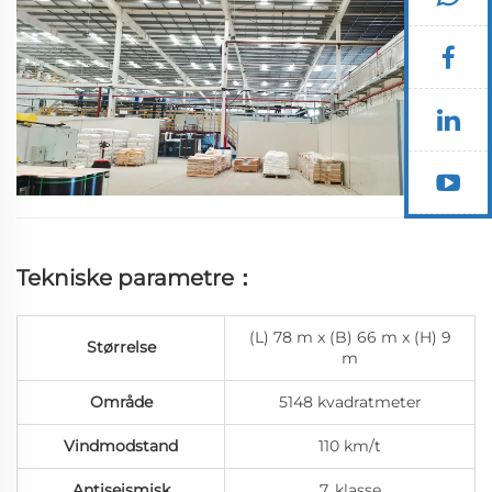
vores anden...
Tekniske parametre：
(L) 78 m x (B) 66 m x (H) 9
Størrelse
m
Område
5148 kvadratmeter
Vindmodstand
110 km/t
Antiseismisk
7. klasse