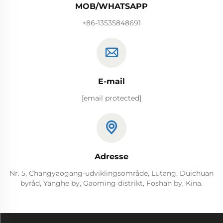
MOB/WHATSAPP
+86-13535848691
E-mail
[email protected]
Adresse
Nr. 5, Changyaogang-udviklingsområde, Lutang, Duichuan
byråd, Yanghe by, Gaoming distrikt, Foshan by, Kina.