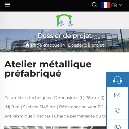
FR
Dossier de projet
Page d'accueil
>
Dossier de projet
Atelier métallique
préfabriqué
Paramètres techniques : Dimensions (L) 78 m x (l) 66 m x
(H) 9 m | Surface 5148 m² | Résistance au vent 110 km/h |
Anti-sismique 7 degrés | Charge permanente du toit 0,25
kN/m² | Charge variable du toit 0,3 kN/m² | Informations sur