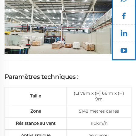
le projet. Il s'agit de notre deuxième...
Paramètres techniques :
(L) 78m x (P) 66 m x (H)
Taille
9m
Zone
5148 mètres carrés
Résistance au vent
110km/h
Anti-sismique
7e niveau