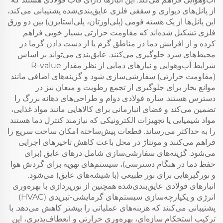
از پانل‌های دیواری و سقفی فلزی عایق‌بندی‌شده پشتیبانی می‌کند،
این پانل‌ها از یک هسته فومی (پلی‌اورتان، پلی‌استایرن) بین دو ورق
فلزی تشکیل شده‌اند که مقاومت حرارتی بسیار خوبی فراهم
کرده و از افزایش دما در مناطق گرم یا از دست دادن گرما در
محیط‌های سرد جلوگیری می‌کنند. عایق‌بندی می‌تواند بر اساس
شرایط آب‌وهوایی و نیازهای دمایی از نظر مقدار R-value
(مقاومت حرارتی) سفارشی‌سازی شود و گزینه‌های اضافی مانند
موانع بخار برای جلوگیری از تجمع رطوبت و میعان نیز در
دسترس هستند. سازه فولادی دوام و طراحی‌های دهانه بزرگ را
تضمین می‌کند و فضای انبارمانی برای کالاهایی مانند مواد غذایی،
مواد شیمیایی یا تجهیزات الکترونیکی که نیازمند کنترل دما هستند
را به حداکثر می‌رساند. قطعات پیش‌ساخته امکان ساخت سریع را
فراهم می‌کنند و مونتاژ در محل باعث کاهش تاخیرهای اجرایی
می‌شود. گزینه‌های سفارشی‌سازی شامل درهای عایق (برای
حفظ دما در هنگام دسترسی)، سیستم‌های تهویه برای گردش هوا
و نورگیرهایی برای نور طبیعی (با شیشه‌های عایق) می‌شود.
انبارهای فولادی عایق‌بندی‌شده همچنین از نورپردازی با بهره‌وری
انرژی و یکپارچه‌سازی سیستم‌های گرمایشی-تبریدی (HVAC)
پشتیبانی می‌کنند که هزینه‌های عملیاتی را بیشتر کاهش می‌دهد. با
ترکیب استحکام سازه‌ای، بهره‌وری حرارتی و انعطاف‌پذیری، این