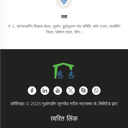
पता
नं. 5, चांगयाओगैंग विकास क्षेत्र, लुतांग, डुईचुआन गांव समिति, यांघे टाउन, गाओमिंग
जिला, फोशान शहर, चीन।
कॉपीराइट © 2025 गुआंगडोंग जुनयोउ स्टील स्ट्रक्चर कं, लिमिटेड द्वारा
त्वरित लिंक