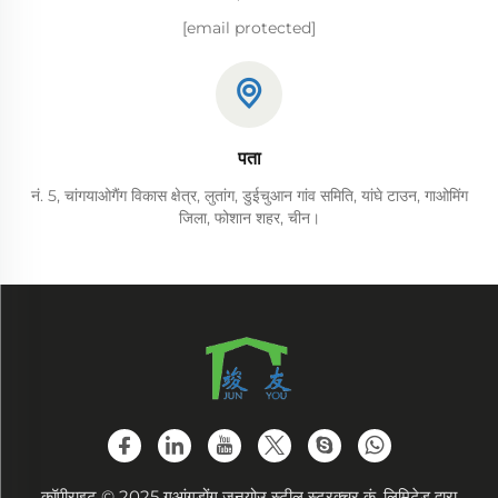
[email protected]
पता
नं. 5, चांगयाओगैंग विकास क्षेत्र, लुतांग, डुईचुआन गांव समिति, यांघे टाउन, गाओमिंग
जिला, फोशान शहर, चीन।
कॉपीराइट © 2025 गुआंगडोंग जुनयोउ स्टील स्ट्रक्चर कं, लिमिटेड द्वारा