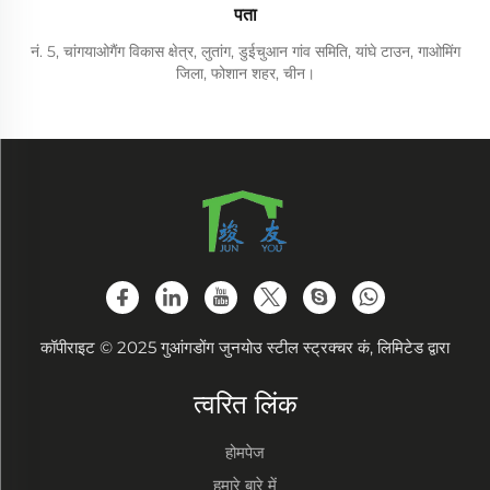
पता
नं. 5, चांगयाओगैंग विकास क्षेत्र, लुतांग, डुईचुआन गांव समिति, यांघे टाउन, गाओमिंग
जिला, फोशान शहर, चीन।
कॉपीराइट © 2025 गुआंगडोंग जुनयोउ स्टील स्ट्रक्चर कं, लिमिटेड द्वारा
त्वरित लिंक
होमपेज
हमारे बारे में