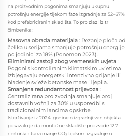
na proizvodnim pogonima smanjuju ukupnu
potrošnju energije tijekom faze izgradnje za 52–67%
kod prefabriciranih skladišta. To proizlazi iz tri
čimbenika:
Masovna obrada materijala
: Rezanje ploča od
čelika u serijama smanjuje potrošnju energije
po jedinici za 18% (Ponemon 2023).
Eliminirani zastoji zbog vremenskih uvjeta
:
Pogoni s kontroliranim klimatskim uvjetima
izbjegavaju energetski intenzivno grijanje ili
hlađenje svježe betonske mase i ljepila.
Smanjena redundantnost prijevoza
:
Centralizirana proizvodnja smanjuje broj
dostavnih vožnji za 30% u usporedbi s
tradicionalnim lancima opskrbe.
Istraživanje iz 2024. godine o izgradnji van objekta
pokazalo je da montažne skladište proizvode 12,7
metričkih tona manje CO₂ tijekom izgradnje u