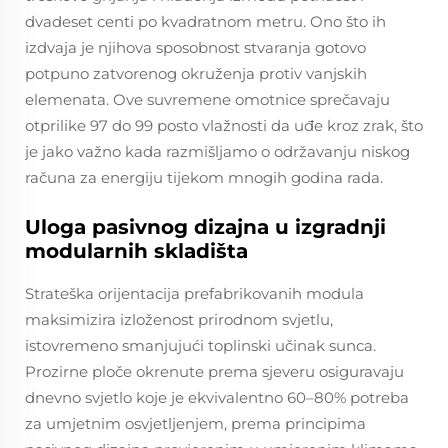
dvadeset centi po kvadratnom metru. Ono što ih
izdvaja je njihova sposobnost stvaranja gotovo
potpuno zatvorenog okruženja protiv vanjskih
elemenata. Ove suvremene omotnice sprečavaju
otprilike 97 do 99 posto vlažnosti da uđe kroz zrak, što
je jako važno kada razmišljamo o održavanju niskog
računa za energiju tijekom mnogih godina rada.
Uloga pasivnog dizajna u izgradnji
modularnih skladišta
Strateška orijentacija prefabrikovanih modula
maksimizira izloženost prirodnom svjetlu,
istovremeno smanjujući toplinski učinak sunca.
Prozirne ploče okrenute prema sjeveru osiguravaju
dnevno svjetlo koje je ekvivalentno 60–80% potreba
za umjetnim osvjetljenjem, prema principima