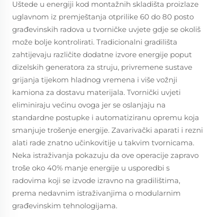
Uštede u energiji kod montažnih skladišta proizlaze
uglavnom iz premještanja otprilike 60 do 80 posto
građevinskih radova u tvorničke uvjete gdje se okoliš
može bolje kontrolirati. Tradicionalni gradilišta
zahtijevaju različite dodatne izvore energije poput
dizelskih generatora za struju, privremene sustave
grijanja tijekom hladnog vremena i više vožnji
kamiona za dostavu materijala. Tvornički uvjeti
eliminiraju većinu ovoga jer se oslanjaju na
standardne postupke i automatiziranu opremu koja
smanjuje trošenje energije. Zavarivački aparati i rezni
alati rade znatno učinkovitije u takvim tvornicama.
Neka istraživanja pokazuju da ove operacije zapravo
troše oko 40% manje energije u usporedbi s
radovima koji se izvode izravno na gradilištima,
prema nedavnim istraživanjima o modularnim
građevinskim tehnologijama.