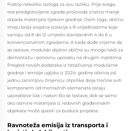
Postoji nekoliko razloga za ovu razliku. Prije svega,
ove predgotovljene zgrade proizvode znatno manje
otpada materijala tijekom gradnje. Osim toga, obično
imaju bolja svojstva izolacije s R-vrijednostima koje
variraju od 8 do 12 umjesto standardnih 4 do 6 u
konvencionalnim zgradama. A kada dođe vrijeme da
se rastave, modulski dijelovi obično su mnogo lakši za
demontažu i ponovnu uporabu na drugim mjestima.
Pregled novijih podataka iz Istraživanja modularne
gradnje i emisije ugljika iz 2024. godine otkriva još
jednu zanimljivu činjenicu: otprilike dvije trećine svih
komponenti od montažnih elemenata ostaju
uporabljive čak i nakon što se rastave, dok se samo
oko osmine materijala iz redovnih građevinskih
objekata može spasiti za buduće projekte.
Ravnoteža emisija iz transporta i