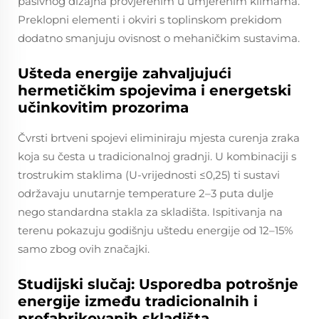
pasivnog dizajna provjerenim u umjerenim klimama.
Preklopni elementi i okviri s toplinskom prekidom
dodatno smanjuju ovisnost o mehaničkim sustavima.
Ušteda energije zahvaljujući
hermetičkim spojevima i energetski
učinkovitim prozorima
Čvrsti brtveni spojevi eliminiraju mjesta curenja zraka
koja su česta u tradicionalnoj gradnji. U kombinaciji s
trostrukim staklima (U-vrijednosti ≤0,25) ti sustavi
održavaju unutarnje temperature 2–3 puta dulje
nego standardna stakla za skladišta. Ispitivanja na
terenu pokazuju godišnju uštedu energije od 12–15%
samo zbog ovih značajki.
Studijski slučaj: Usporedba potrošnje
energije između tradicionalnih i
prefabrikovanih skladišta