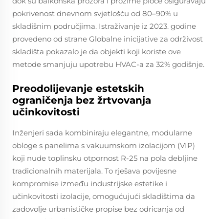
dok su balkonska prozora i prozirne ploče osiguravaju
pokrivenost dnevnom svjetlošću od 80–90% u
skladišnim područjima. Istraživanje iz 2023. godine
provedeno od strane Globalne inicijative za održivost
skladišta pokazalo je da objekti koji koriste ove
metode smanjuju upotrebu HVAC-a za 32% godišnje.
Preodolijevanje estetskih
ograničenja bez žrtvovanja
učinkovitosti
Inženjeri sada kombiniraju elegantne, modularne
obloge s panelima s vakuumskom izolacijom (VIP)
koji nude toplinsku otpornost R-25 na pola debljine
tradicionalnih materijala. To rješava povijesne
kompromise između industrijske estetike i
učinkovitosti izolacije, omogućujući skladištima da
zadovolje urbanističke propise bez odricanja od