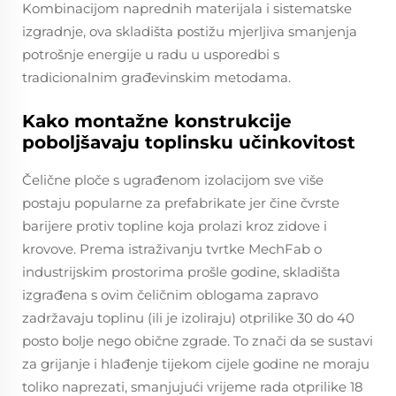
Kombinacijom naprednih materijala i sistematske
izgradnje, ova skladišta postižu mjerljiva smanjenja
potrošnje energije u radu u usporedbi s
tradicionalnim građevinskim metodama.
Kako montažne konstrukcije
poboljšavaju toplinsku učinkovitost
Čelične ploče s ugrađenom izolacijom sve više
postaju popularne za prefabrikate jer čine čvrste
barijere protiv topline koja prolazi kroz zidove i
krovove. Prema istraživanju tvrtke MechFab o
industrijskim prostorima prošle godine, skladišta
izgrađena s ovim čeličnim oblogama zapravo
zadržavaju toplinu (ili je izoliraju) otprilike 30 do 40
posto bolje nego obične zgrade. To znači da se sustavi
za grijanje i hlađenje tijekom cijele godine ne moraju
toliko naprezati, smanjujući vrijeme rada otprilike 18