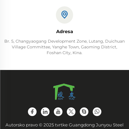
Adresa
Br. 5, Changyaogang Development Zone, Lutang, Duichuan
Village Committee, Yanghe Town, Gaoming District,
Foshan City, Kina.
Autorsko pravo © 2025 tvrtke Guangdong Junyou Steel