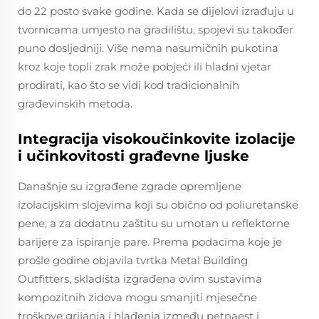
do 22 posto svake godine. Kada se dijelovi izrađuju u
tvornicama umjesto na gradilištu, spojevi su također
puno dosljedniji. Više nema nasumičnih pukotina
kroz koje topli zrak može pobjeći ili hladni vjetar
prodirati, kao što se vidi kod tradicionalnih
građevinskih metoda.
Integracija visokoučinkovite izolacije
i učinkovitosti građevne ljuske
Današnje su izgrađene zgrade opremljene
izolacijskim slojevima koji su obično od poliuretanske
pene, a za dodatnu zaštitu su umotan u reflektorne
barijere za ispiranje pare. Prema podacima koje je
prošle godine objavila tvrtka Metal Building
Outfitters, skladišta izgrađena ovim sustavima
kompozitnih zidova mogu smanjiti mjesečne
troškove grijanja i hlađenja između petnaest i