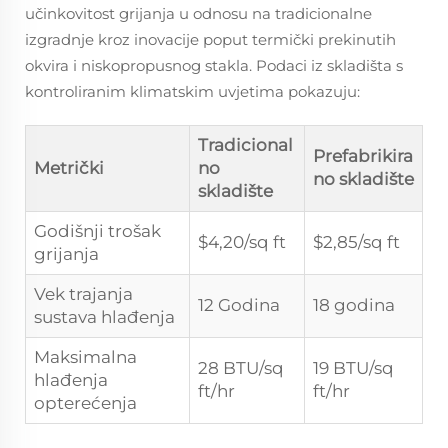
učinkovitost grijanja u odnosu na tradicionalne
izgradnje kroz inovacije poput termički prekinutih
okvira i niskopropusnog stakla. Podaci iz skladišta s
kontroliranim klimatskim uvjetima pokazuju:
Tradicional
Prefabrikira
Metrički
no
no skladište
skladište
Godišnji trošak
$4,20/sq ft
$2,85/sq ft
grijanja
Vek trajanja
12 Godina
18 godina
sustava hlađenja
Maksimalna
28 BTU/sq
19 BTU/sq
hlađenja
ft/hr
ft/hr
opterećenja