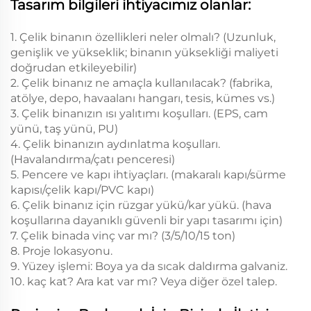
Tasarım bilgileri ihtiyacımız olanlar:
1. Çelik binanın özellikleri neler olmalı? (Uzunluk,
genişlik ve yükseklik; binanın yüksekliği maliyeti
doğrudan etkileyebilir)
2. Çelik binanız ne amaçla kullanılacak? (fabrika,
atölye, depo, havaalanı hangarı, tesis, kümes vs.)
3. Çelik binanızın ısı yalıtımı koşulları. (EPS, cam
yünü, taş yünü, PU)
4. Çelik binanızın aydınlatma koşulları.
(Havalandırma/çatı penceresi)
5. Pencere ve kapı ihtiyaçları. (makaralı kapı/sürme
kapısı/çelik kapı/PVC kapı)
6. Çelik binanız için rüzgar yükü/kar yükü. (hava
koşullarına dayanıklı güvenli bir yapı tasarımı için)
7. Çelik binada vinç var mı? (3/5/10/15 ton)
8. Proje lokasyonu.
9. Yüzey işlemi: Boya ya da sıcak daldırma galvaniz.
10. kaç kat? Ara kat var mı? Veya diğer özel talep.