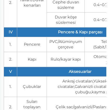
Cephe duvarı
2.
0.4~0.7 
kenarları
süsleme
Duvar köşe
0.4~0.7 
süslemesi
IV
Pencere & Kapı parçası
PVC/Alüminyum
Tek/
1.
Pencere
çerçeve
(Sabit/k
Otomati
2.
Kapı
Rulo/kayar kapı
y
V
Aksesuarlar
Ankraj civataları,Yüksek
1.
Çubuklar
civatalar,Galvanizli civatalar
çubuğu,kayma p
Suları
2.
toplayan
Çelik sac/galvanizli/Paslanm