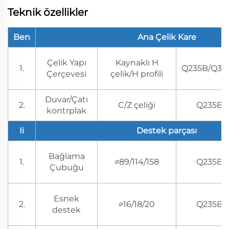
Teknik özellikler
Ben
Ana Çelik Kare
Çelik Yapı
Kaynaklı H
1.
Q235B/Q35
Çerçevesi
çelik/H profili
Duvar/Çatı
2.
C/Z çeliği
Q235B
kontrplak
Ii
Destek parçası
Bağlama
1.
∅89/114/158
Q235B
Çubuğu
Esnek
2.
∅16/18/20
Q235B
destek