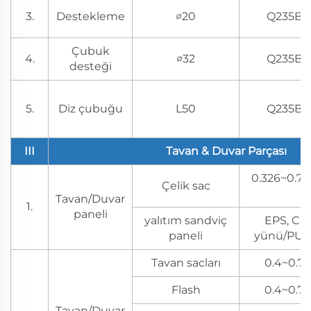
3.
Destekleme
∅20
Q235B
Çubuk
4.
∅32
Q235B
desteği
5.
Diz çubuğu
L50
Q235B
III
Tavan & Duvar Parçası
0.326~0.7m
Çelik sac
Tavan/Duvar
1.
paneli
yalıtım sandviç
EPS, Ca
paneli
yünü/PU/P
Tavan sacları
0.4~0.7 
Flash
0.4~0.7 
Tavan/Duvar