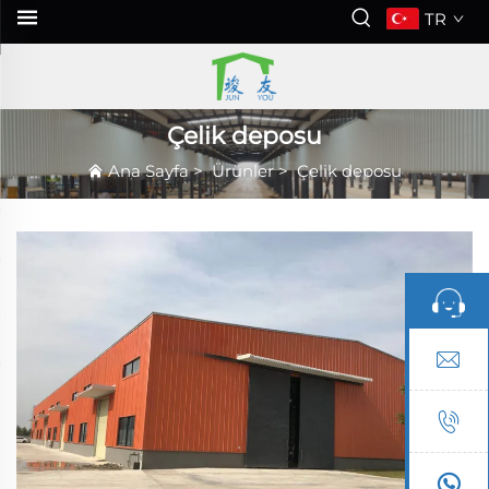
TR
Çelik deposu
Ana Sayfa
>
Ürünler
>
Çelik deposu