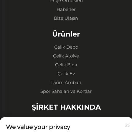
Proje Örnekleri
Haberler
Bize Ulaşın
Ürünler
Çelik Depo
Çelik Atölye
Çelik Bina
Çelik Ev
Tarım Ambarı
Spor Sahaları ve Kortlar
ŞİRKET HAKKINDA
Şirket Profili
We value your privacy
Fabrika Ekranı