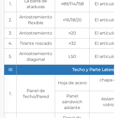
La barra de
1.
∅89/114/158
El artículo 
ataduras
Arriostramiento
2.
∅16/18/20
El artículo 
flexible
3.
Arriostramiento
∅20
El artículo 
4.
Tirante roscado
∅32
El artículo 
Arriostramiento
5.
L50
El artículo 
diagonal
III
Techo y Parte Lateral
chapa de
Hoja de acero
0
Panel de
1.
Panel
Techo/Pared
Aislami
sándwich
vidrio/
aislante
Panel de