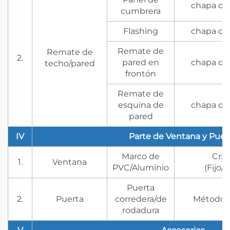
chapa de
cumbrera
Flashing
chapa de
Remate de
Remate de
2.
pared en
chapa de
techo/pared
frontón
Remate de
esquina de
chapa de
pared
IV
Parte de Ventana y Puer
Marco de
Cris
1.
Ventana
PVC/Aluminio
(Fijo/
Puerta
2.
Puerta
corredera/de
Método 
rodadura