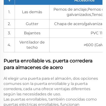
V
Accesorios
Pernos de anclaje,Pernos de
1.
Las demás
galvanizados,Tensor
2.
Gutter
Chapa de acero/galvanizada
3.
Bajantes
PVC 110
Ventilador de
4.
∅600 (Galva
techo
Puerta enrollable vs. puerta corredera
para almacenes de acero
Al elegir una puerta para el almacén, dos opciones
comunes son la puerta enrollable y la puerta
corredera, cada una ofrece ventajas diferentes
según las necesidades de uso.
Las puertas enrollables, también conocidas como
puertas eléctricas enrollables, funcionan