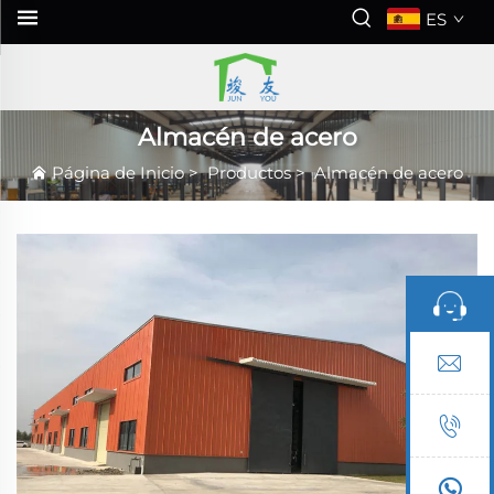
ES
Almacén de acero
Página de Inicio
>
Productos
>
Almacén de acero