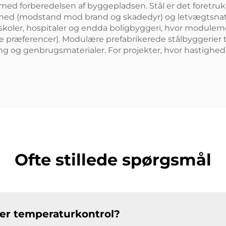
med forberedelsen af byggepladsen. Stål er det foretruk
arhed (modstand mod brand og skadedyr) og letvægtsnatur
ler, hospitaler og endda boligbyggeri, hvor modulerne k
e præferencer). Modulære prefabrikerede stålbyggerier
ng og genbrugsmaterialer. For projekter, hvor hastighed, f
Ofte stillede spørgsmål
ger temperaturkontrol?