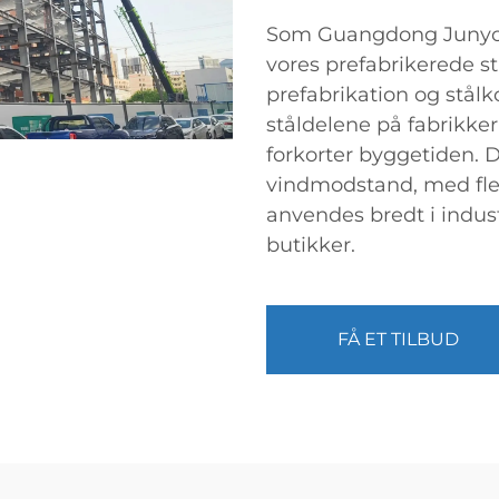
Som Guangdong Junyou 
vores prefabrikerede s
prefabrikation og stålk
ståldelene på fabrikker 
forkorter byggetiden. 
vindmodstand, med fle
anvendes bredt i indust
butikker.
FÅ ET TILBUD