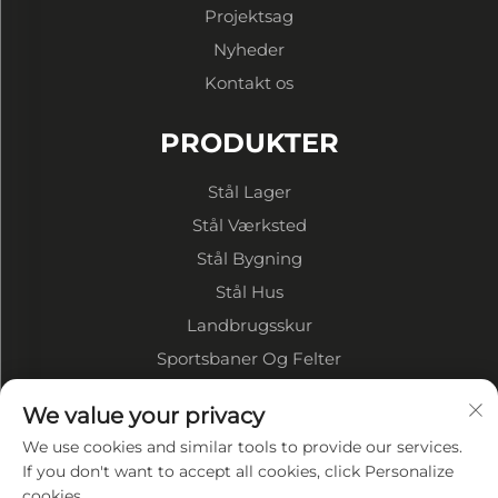
Projektsag
Nyheder
Kontakt os
PRODUKTER
Stål Lager
Stål Værksted
Stål Bygning
Stål Hus
Landbrugsskur
Sportsbaner Og Felter
We value your privacy
OM VIRKSOMHEDEN
We use cookies and similar tools to provide our services.
Virksomhedsprofil
If you don't want to accept all cookies, click Personalize
cookies.