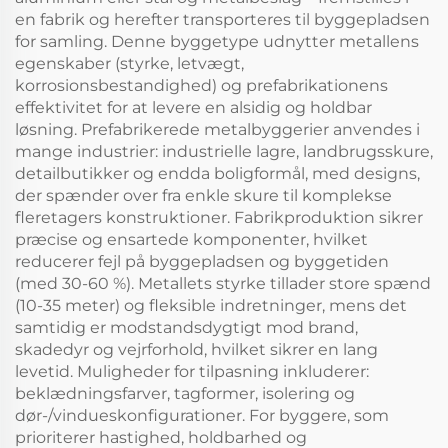
en fabrik og herefter transporteres til byggepladsen
for samling. Denne byggetype udnytter metallens
egenskaber (styrke, letvægt,
korrosionsbestandighed) og prefabrikationens
effektivitet for at levere en alsidig og holdbar
løsning. Prefabrikerede metalbyggerier anvendes i
mange industrier: industrielle lagre, landbrugsskure,
detailbutikker og endda boligformål, med designs,
der spænder over fra enkle skure til komplekse
fleretagers konstruktioner. Fabrikproduktion sikrer
præcise og ensartede komponenter, hvilket
reducerer fejl på byggepladsen og byggetiden
(med 30-60 %). Metallets styrke tillader store spænd
(10-35 meter) og fleksible indretninger, mens det
samtidig er modstandsdygtigt mod brand,
skadedyr og vejrforhold, hvilket sikrer en lang
levetid. Muligheder for tilpasning inkluderer:
beklædningsfarver, tagformer, isolering og
dør-/vindueskonfigurationer. For byggere, som
prioriterer hastighed, holdbarhed og