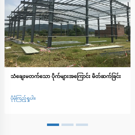
သံချေးမတက်သော ပိုက်များအကြောင်း မိတ်ဆက်ခြင်း
ပိုမိုကြည့်ရှုပါ။