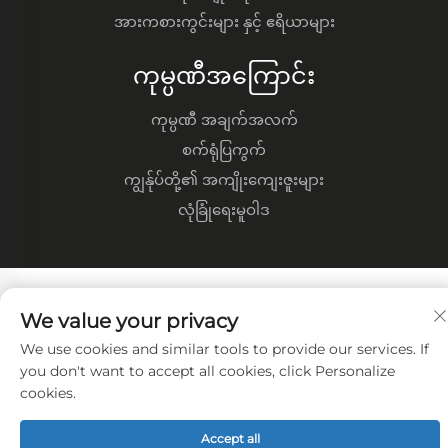
အားကစားကွင်းများ နှင့် ဧရိယာများ
ကုမ္ပဏီအကြောင်း
ကုမ္ပဏီ အချက်အလက်
စက်ရုံပြကွက်
ကျွန်ုပ်တို့၏ အကျိုးကျေးဇူးများ
လုံခြုံရေးမူဝါဒ
We value your privacy
We use cookies and similar tools to provide our services. If
you don't want to accept all cookies, click Personalize
cookies.
Accept all