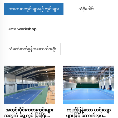
အားကစားကွင်းများနှင့် ကွင်းများ
သံဂိုဒေါင်း
လေး workshop
သံမဏိဓာတ်ခွန်အဆောက်အဦး
အတွင်းပိုင်းကစားကွင်းများ
ကျယ်ပြန့်သော ဟင်းလျာ
အတွက် ရှေ့တွင် ပြင်ပြီးသား
များဖြင့် ဆောက်လုပ်ထား