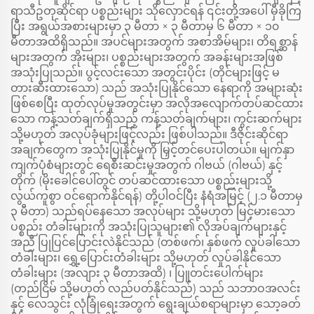
ရာသီဥတုဆိုင်ရာ ပစ္စည်းများ သိုလှောင်ရန် ၎င်းတို့အပေါ် မှီခိုကြ
ပြီး အရွယ်အစားများမှာ ၃ မီတာ × ၃ မီတာမှ ၆ မီတာ × ၁၀
မီတာအထိရှိသည်။ အပင်များအတွက် အစာအိမ်များ၊ တိရစ္ဆာန်
များအတွက် အိုးများ၊ ပစ္စည်းများအတွက် အခန်းများအဖြစ်
အသုံးပြုသည်။ ပွင့်လင်းသော အတွင်းပိုင်း (တိုင်များဖြင့် မ
တားဆီးထားသော) သည် အသုံးပြုနိုင်သော နေရာကို အများဆုံး
ဖြစ်စေပြီး ထုတ်လုပ်မှုအတွင်းမှာ အလိုအလျောက်တပ်ဆင်ထား
သော ကန့်သတ်ချက်ရှိသည့် ကန့်သတ်ချက်များ၊ ကွင်းဆက်များ
သို့မဟုတ် အလုပ်ခုံများဖြင့်လည်း ဖြစ်ပါသည်။ ဒီဇိုင်းဆိုင်ရာ
အချက်တွေက အသုံးပြုနိုင်မှုကို မြှင့်တင်ပေးပါတယ်။ မျက်နှာ
ကျက်ပုံစံများတွင် ရေစီးဆင်းမှုအတွက် ဂါဗယ် (ဂါဗယ်) နှင့်
တိုက် (မိုးခေါင်ပေါ်တွင် တပ်ဆင်ထားသော ပစ္စည်းများသို့
လွယ်ကူစွာ ဝင်ရောက်နိုင်ရန်) တို့ပါဝင်ပြီး နံရံအမြင့် (၂.၁ မီတာမှ
၃ မီတာ) သည်ရပ်နေသော အလုပ်များ သို့မဟုတ် မြင့်မားသော
ပစ္စည်း တံခါးများကို အသုံးပြုသူများ၏ လိုအပ်ချက်များနှင့်
အညီ ပြုပြင်ပြောင်းလဲနိုင်သည် (တစ်ဖက်၊ နှစ်ဖက် လှုပ်ခါသော
တံခါးများ၊ ရွှေ့ပြောင်းတံခါးများ သို့မဟုတ် လှုပ်ခါနိုင်သော
တံခါးများ (အလျား ၃ မီတာအထိ) ၊ ပြူတင်းပေါက်များ
(တည်ငြိမ် သို့မဟုတ် လည်ပတ်နိုင်သည်) သည် သဘာဝအလင်း
နှင့် လေသွင်း လုံခြုံရေးအတွက် ရွေးချယ်စရာများမှာ သော့ခတ်