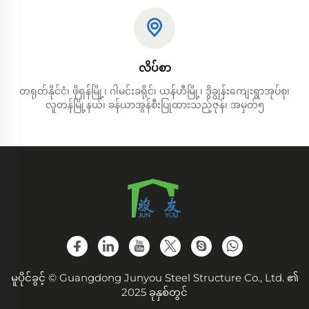
လိပ်စာ
တရုတ်နိုင်ငံ၊ ဖိုရှန်မြို့၊ ဂါမင်းခရိုင်၊ ယန်ဟီမြို့၊ ဒွိချွန်းကျေးရွာအုပ်စု၊
လူတန်မြို့နယ်၊ ခန်ယာအွန်စီးပြုထားသည့်ဇုန်၊ အမှတ်၅
မူပိုင်ခွင့် © Guangdong Junyou Steel Structure Co., Ltd. ၏
2025 ခုနှစ်တွင်