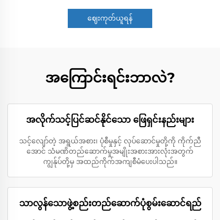
ဈေးကုတ်ယူရန်
အကြောင်းရင်းဘာလဲ?
အလိုက်သင့်ပြင်ဆင်နိုင်သော ဖြေရှင်းနည်းများ
သင့်လျော်တဲ့ အရွယ်အစား၊ ပုံစီမှုနှင့် လုပ်ဆောင်မှုတို့ကို ကိုက်ညီ
အောင် သံမဏိတည်ဆောက်မှုအမျိုးအစားအားလုံးအတွက်
ကျွန်ုပ်တို့မှ အထည်ကိုက်အကျစီမံပေးပါသည်။
သာလွန်သောဖွဲ့စည်းတည်ဆောက်ပုံစွမ်းဆောင်ရည်