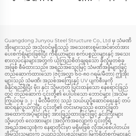
သံမဏိတည်ဆောက်မှု
သည့် သံမဏိတည်ဆောက်မှု
တင်းနစ်ကွင်း
တင်းနစ်ကွင်းတည်ဆောက်မှု
Guangdong Junyou Steel Structure Co., Ltd မှ သံမဏိ
အိုးများသည် အသုံးဝင်မှုရှိသည့် အသေးစားစွမ်းအင်ဓာတ်အား
ပေးစက်ရုံများဖြစ်ပြီး ကိရိယာများ၊ စက်ပစ္စည်းများနှင့် အသေး
စားလုပ်ငန်းများအတွက် ယုံကြည်စိတ်ချရသော ခိုလှုံမှုတစ်ခု
အဖြစ် စီမံထားသည်။ အရည်အသွေးမြင့် သံမဏိအခွံများဖြင့်
တည်ဆောက်ထားသော (ဇင့်အလွှာ ၆၀-၈၀ ဂရမ်/မီတာ) ဤအိုး
များသည် သံမဏိ၊ အညစ်အကြေးနှင့် UV ပျက်စီးမှုကို
ခံနိုင်ရည်ရှိပြီး မိုး၊ နှင်း သို့မဟုတ် ပြင်းထန်သော နေရောင်ခြည်
တွင် တည်ဆောက် ၎င်းတို့၏ ပေါ့ပါးသော ဘောင်များ (အသံမ
ကြွယ်ဝမှု ၁.၂-၂ မီလီမီတာ) သည် သယ်ယူပို့ဆောင်ရေးနှင့် တပ်
ဆင်ရန်လွယ်ကူပြီး ၎င်းတို့၏ တင်းမာမှုသည် ထောင့်ဖြတ်
အထောက်အပံ့များဖြင့် အားဖြည့်ထားခြင်းဖြင့် နှင်းကြီးများ
သို့မဟုတ် လေအားများ (အလိုက်အလျောက် ၎င်းတို့ရဲ့
အရည်အသွေးစုံက နေရာတိုင်းမှာ မရှိမဖြစ် လိုအပ်စေပါတယ်။
အိမ်သုံးသူများက ဥယျာဉ်သုံးပစ္စည်းများ၊ မြက်ရိတ်စက်များနှင့်