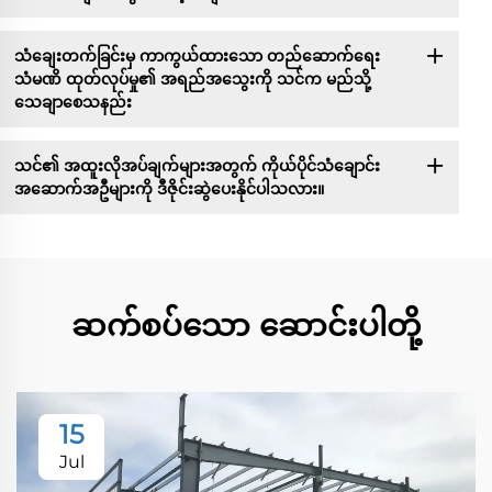
သံချေးတက်ခြင်းမှ ကာကွယ်ထားသော တည်ဆောက်ရေး
သံမဏိ ထုတ်လုပ်မှု၏ အရည်အသွေးကို သင်က မည်သို့
သေချာစေသနည်း
သင်၏ အထူးလိုအပ်ချက်များအတွက် ကိုယ်ပိုင်သံချောင်း
အဆောက်အဦများကို ဒီဇိုင်းဆွဲပေးနိုင်ပါသလား။
ဆက်စပ်သော ဆောင်းပါတို့
15
Jul