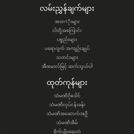
လမ်းညွှန်ချက်များ
အsertိုးများ
ငါတို့အကြောင်း
ပစ္စည်းများ
ပရောဂျက် အကျဉ်းချုပ်
သတင်းများ
အီးမေးလ်ဖြင့် ဆက်သွယ်ပါ
ထုတ်ကုန်များ
သံမဏိဂိုဒေါင်
သံမဏိလုပ်ငန်းခန်း
သံမဏိအဆောက်အဦ
သံမဏိအိမ်
စိုက်ပျိုးရေးတဲ