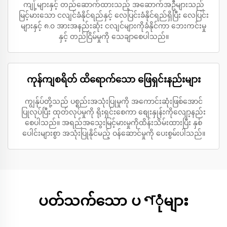
ကျု့်များနှင့် တည်ဆောက်ထားသည့် အဆောက်အဦများသည်
မြင့်မားသော ငလျင်ခံနိုင်ရည်နှင့် လေပြင်းခံနိုင်ရည်ရှိပြီး လေပြင်း
များနှင့် ၈.၀ အားအနည်းဆုံး ငလျင်များကိုခံနိုင်ကာ ဘေးကင်းမှု
နှင့် တည်ငြိမ်မှုကို သေချာစေပါသည်။
ကုန်ကျစရိတ် ထိရောက်သော ဖြေရှင်းနည်းများ
ကျွန်ုပ်တို့သည် ပစ္စည်းအသုံးပြုမှုကို အကောင်းဆုံးဖြစ်အောင်
ပြုလုပ်ပြီး ထုတ်လုပ်မှုကို ရိုးရှင်းစေကာ စျေးနှုန်းကိုလျော့နည်း
စေပါသည်။ အရည်အသွေးမြင့်မားမှုကိုထိန်းသိမ်းထားပြီး နှစ်
ပေါင်းများစွာ အသုံးပြုနိုင်မည့် ဝန်ဆောင်မှုကို ပေးစွမ်းပါသည်။
ပတ်သက်သော ပণုံများ