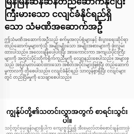
မြန်မြန်ဆန်ဆန်တည်ဆောက်နိုင်ပြီး
ကြီးမားသော ငလျင်ခံနိုင်ရည်ရှိ
သော သံမဏိအဆောက်အဦ
ဤသံမဏိအဆောက်အဦသည် စက်မှုအလုပ်ရုံများနှင့် စီးပွားရေးဆိုင်ရာ
တည်ဆောက်မှုများကဲ့သို့ အမျိုးမျိုးသော အမျိုးအစားများကို ဖုံးလွှမ်း
ထားပါသည်။ အလေးချိန်ပေါ့ပါးပြီး အားကောင်းကာ အကျယ်ပိုင်းကြီး
များကို အတွင်းပိုင်းတိုက်ရိုက်ကူညီမှုကို လျော့နည်းစေပါသည်။ အများစု
သည် အပြင်မှတပ်ဆင်ထားသော အစိတ်အပိုင်းများဖြစ်ပြီး တည်ဆောက်
မှုကာလကို တိုစေပါသည်။ ငလျင်ခံနိုင်ရည် သာလွန်စွာရှိပြီး ငလျင်များ
တွင် တည်ငြိမ်မှုကို သေချာစေပါသည်။
ကျွန်ုပ်တို့၏သတင်းလွှာအတွက် စာရင်းသွင်း
ပါ။
သင့်တွင်မေးခွန်းများရှိပါက ကျေးဇူးပြု၍ အီးမေးလ်တစ်စောင်ချန်ထားခဲ့
ကာ ကျွန်ုပ်တို့သည် သင့်အား တတ်နိုင်သမျှအမြန်ဆုံးဆက်သွယ်ပေးပါ