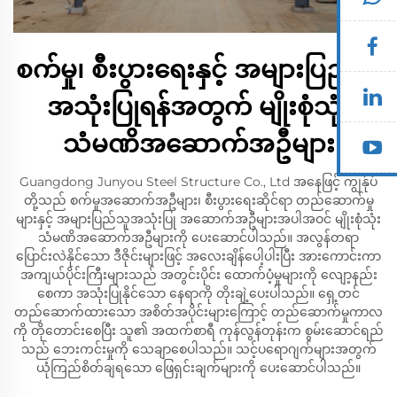
စက်မှု၊ စီးပွားရေးနှင့် အများပြည်သူ
အသုံးပြုရန်အတွက် မျိုးစုံသုံး
သံမဏိအဆောက်အဦများ
Guangdong Junyou Steel Structure Co., Ltd အနေဖြင့် ကျွန်ုပ်
တို့သည် စက်မှုအဆောက်အဦများ၊ စီးပွားရေးဆိုင်ရာ တည်ဆောက်မှု
များနှင့် အများပြည်သူအသုံးပြု အဆောက်အဦများအပါအဝင် မျိုးစုံသုံး
သံမဏိအဆောက်အဦများကို ပေးဆောင်ပါသည်။ အလွန်တရာ
ပြောင်းလဲနိုင်သော ဒီဇိုင်းများဖြင့် အလေးချိန်ပေါ့ပါးပြီး အားကောင်းကာ
အကျယ်ပိုင်းကြီးများသည် အတွင်းပိုင်း ထောက်ပံ့မှုများကို လျော့နည်း
စေကာ အသုံးပြုနိုင်သော နေရာကို တိုးချဲ့ပေးပါသည်။ ရှေ့တင်
တည်ဆောက်ထားသော အစိတ်အပိုင်းများကြောင့် တည်ဆောက်မှုကာလ
ကို တိုတောင်းစေပြီး သူ၏ အထက်စာရီ ကုန်လွန်တုန်းက စွမ်းဆောင်ရည်
သည် ဘေးကင်းမှုကို သေချာစေပါသည်။ သင့်ပရောဂျက်များအတွက်
ယုံကြည်စိတ်ချရသော ဖြေရှင်းချက်များကို ပေးဆောင်ပါသည်။