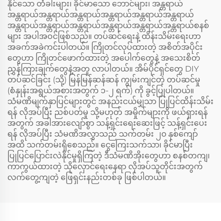
နိုင်သော တံခါးများ၊ ခိုင်မာသော ဘောင်များ၊ အန္တရာယ်
အန္တရာယ်အန္တရာယ်အန္တရာယ်အန္တရာယ်အန္တရာယ်အန္တရာယ်
အန္တရာယ်အန္တရာယ်အန္တရာယ်အန္တရာယ်အန္တရာယ်အန္တရာယ်စနစ်
များ အပါအဝင်ဖြစ်သည်။ တပ်ဆင်ရေးနဲ့ ထိန်းသိမ်းရေးဟာ
အခက်အခဲကင်းပါတယ်။ ကြိုတင်လုပ်ထားတဲ့ အစိတ်အပိုင်း
တွေဟာ ကြိုတင်ဖောက်ထားတဲ့ အပေါက်တွေနဲ့ အသေးစိတ်
ညွှန်ကြားချက်တွေနဲ့အတူ လာပါတယ်။ အိမ်ပိုင်ရှင်တွေ DIY
တပ်ဆင်ခြင်း (သို့) မြန်မြန်ဆန်ဆန် ကျွမ်းကျင်တဲ့ တပ်ဆင်မှု
(စံနှုန်းအရွယ်အစားအတွက် ၁-၂ ရက်) ကို ခွင့်ပြုပါတယ်။
သံမဏိမျက်နှာပြင်များတွင် အနည်းငယ်မျှသာ ပြုပြင်ထိန်းသိမ်း
ရန် လိုအပ်ပြီး ညစ်ပတ်မှု သို့မဟုတ် အမှိုက်များကို ဖယ်ရှားရန်
အတွက် အခါအားလျော်စွာ သန့်ရှင်းရေးဆေးဖြင့် သန့်ရှင်းပေး
ရန် လိုအပ်ပြီး သံမဏိအလွှာသည် သက်တမ်း ၂၀ နှစ်ကျော်
အထိ သက်တမ်းရှိစေသည်။ ငွေကြေးသက်သာ၊ ခိုင်မာပြီး
ပြုပြင်ပြောင်းလဲနိုင်မှုရှိကြတဲ့ ဒီသံမဏိအိုးတွေဟာ စနစ်တကျ၊
ကာကွယ်ထားတဲ့ သိုလှောင်ရေးနေရာ လိုအပ်သူတိုင်းအတွက်
လက်တွေ့ကျတဲ့ ဖြေရှင်းနည်းတစ်ခု ဖြစ်ပါတယ်။