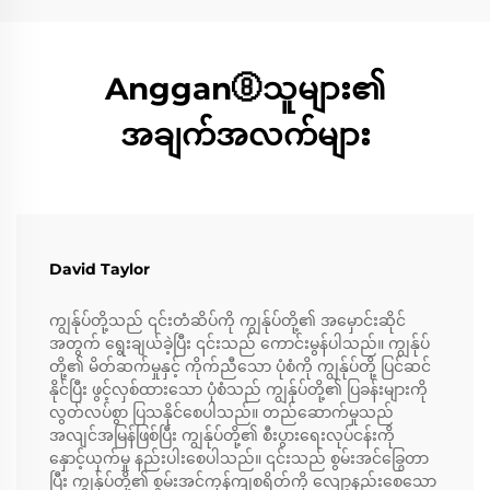
Anggan⑧သူများ၏
အချက်အလက်များ
David Taylor
ကျွန်ုပ်တို့သည် ၎င်းတံဆိပ်ကို ကျွန်ုပ်တို့၏ အမှောင်းဆိုင်
အတွက် ရွေးချယ်ခဲ့ပြီး ၎င်းသည် ကောင်းမွန်ပါသည်။ ကျွန်ုပ်
တို့၏ မိတ်ဆက်မှုနှင့် ကိုက်ညီသော ပုံစံကို ကျွန်ုပ်တို့ ပြင်ဆင်
နိုင်ပြီး ဖွင့်လှစ်ထားသော ပုံစံသည် ကျွန်ုပ်တို့၏ ပြခန်းများကို
လွတ်လပ်စွာ ပြသနိုင်စေပါသည်။ တည်ဆောက်မှုသည်
အလျင်အမြန်ဖြစ်ပြီး ကျွန်ုပ်တို့၏ စီးပွားရေးလုပ်ငန်းကို
နှောင့်ယှက်မှု နည်းပါးစေပါသည်။ ၎င်းသည် စွမ်းအင်ခြွေတာ
ပြီး ကျွန်ုပ်တို့၏ စွမ်းအင်ကုန်ကျစရိတ်ကို လျော့နည်းစေသော