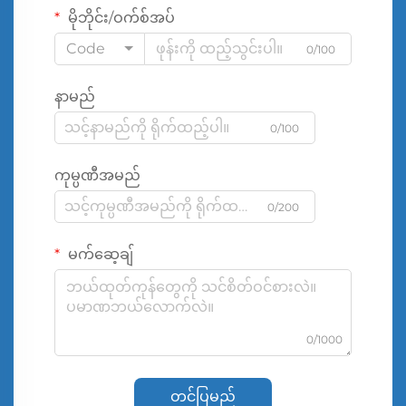
မိုဘိုင်း/ဝက်စ်အပ်
Code
0/100
နာမည်
0/100
ကုမ္ပဏီအမည်
0/200
မက်ဆေ့ချ်
0/1000
တင်ပြမည်