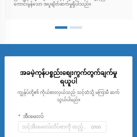
ကောင်းမွန်သော အပူချိတ်ဆက်မှုရှိပါသည်။
အခမဲ့ကုန်ပစ္စည်းစျေးကွက်တွက်ချက်မှု
ရယူပါ
ကျွန်ုပ်တို့၏ ကိုယ်စားလှယ်သည် သင့်ထံသို့ မကြာမီ ဆက်
သွယ်ပါမည်။
အီးမေးလ်
0/100