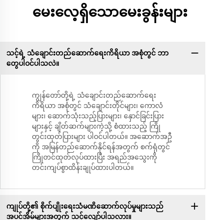
မေးလေ့ရှိသောမေးခွန်းများ
သင့်ရဲ့ သံချောင်းတည်ဆောက်ရေးကိရိယာ အစုံတွင် ဘာ
တွေပါဝင်ပါသလဲ။
ကျွန်တော်တို့ရဲ့ သံချောင်းတည်ဆောက်ရေး
ကိရိယာ အစုံတွင် သံချောင်းတိုင်များ၊ ကောလံ
များ၊ ဆောက်သုံးသည့်ပြားများ၊ နှောင်ခြင်းပြား
များနှင့် ချိတ်ဆက်များကဲ့သို့ စံထားသည့် ကြို
တွင်းထုတ်ပြားများ ပါဝင်ပါတယ်။ အဆောက်အဦ
ကို အမြန်တည်ဆောက်နိုင်ရန်အတွက် စက်ရုံတွင်
ကြိုတင်ထုတ်လုပ်ထားပြီး အရည်အသွေးကို
တင်းကျပ်စွာထိန်းချုပ်ထားပါတယ်။
ကျုပ်တို့၏ စိုက်ပျိုးရေးသံမဏိဆောက်လုပ်မှုများသည်
အပင်အိမ်များအတွက် သင့်လျော်ပါသလား။